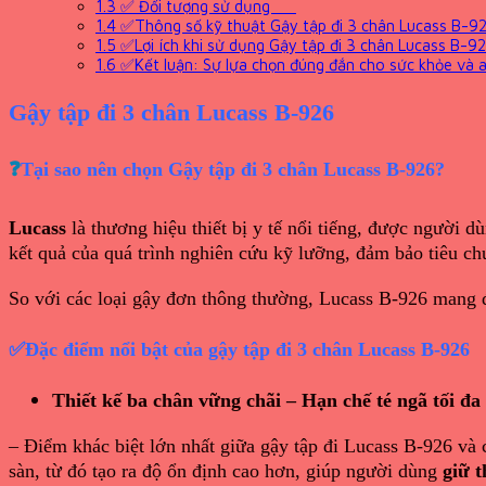
1.3
✅ Đối tượng sử dụng
1.4
✅Thông số kỹ thuật Gậy tập đi 3 chân Lucass B-9
1.5
✅Lợi ích khi sử dụng Gậy tập đi 3 chân Lucass B-9
1.6
✅Kết luận: Sự lựa chọn đúng đắn cho sức khỏe và 
Gậy tập đi 3 chân Lucass B-926
❓
Tại sao nên chọn Gậy tập đi 3 chân Lucass B-926?
Lucass
là thương hiệu thiết bị y tế nổi tiếng, được người 
kết quả của quá trình nghiên cứu kỹ lưỡng, đảm bảo tiêu ch
So với các loại gậy đơn thông thường, Lucass B-926 mang
✅Đặc điểm nổi bật của gậy tập đi 3 chân Lucass B-926
Thiết kế ba chân vững chãi – Hạn chế té ngã tối đa
– Điểm khác biệt lớn nhất giữa gậy tập đi Lucass B-926 và c
sàn, từ đó tạo ra độ ổn định cao hơn, giúp người dùng
giữ 