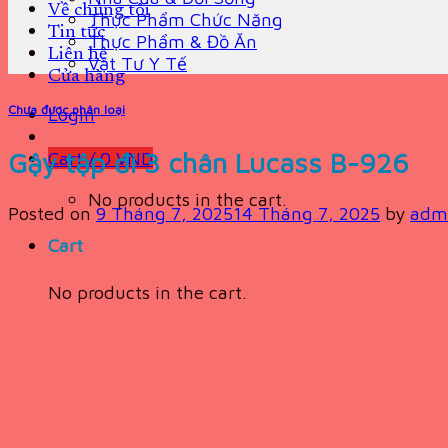
Về chúng tôi
Thực Phẩm Chức Năng
Tin tức
Thực Phẩm & Đồ Ăn
Liên hệ
Vật Tư Y Tế
Cửa hàng
Chưa được phân loại
Login
Gậy tập đi 3 chân Lucass B-926
Cart /
0
VND
No products in the cart.
Posted on
9 Tháng 7, 2025
14 Tháng 7, 2025
by
adm
Cart
No products in the cart.