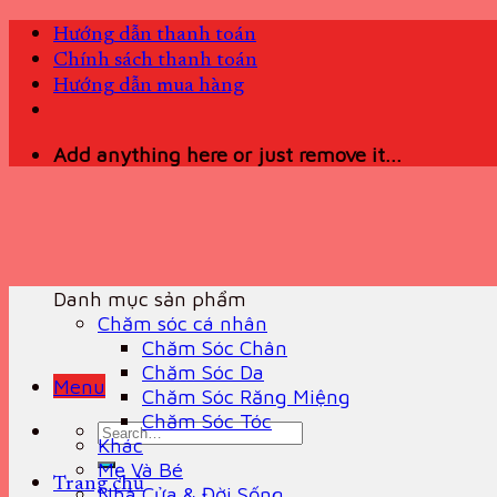
Skip
Hướng dẫn thanh toán
to
Chính sách thanh toán
content
Hướng dẫn mua hàng
Add anything here or just remove it...
Danh mục sản phẩm
Chăm sóc cá nhân
Chăm Sóc Chân
Chăm Sóc Da
Menu
Chăm Sóc Răng Miệng
Chăm Sóc Tóc
Search
Khác
for:
Mẹ Và Bé
Trang chủ
Nhà Cửa & Đời Sống