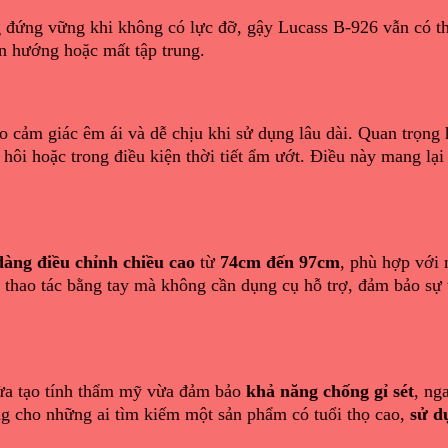
 đứng vững khi không có lực đỡ, gậy Lucass B-926 vẫn có t
ển hướng hoặc mất tập trung.
ạo cảm giác êm ái và dễ chịu khi sử dụng lâu dài. Quan trọng
ồ hôi hoặc trong điều kiện thời tiết ẩm ướt. Điều này mang lạ
dàng điều chỉnh chiều cao
từ
74cm đến 97cm
, phù hợp với 
 thao tác bằng tay mà không cần dụng cụ hỗ trợ, đảm bảo sự t
ừa tạo tính thẩm mỹ vừa đảm bảo
khả năng chống gỉ sét
, ng
ởng cho những ai tìm kiếm một sản phẩm có tuổi thọ cao,
sử d