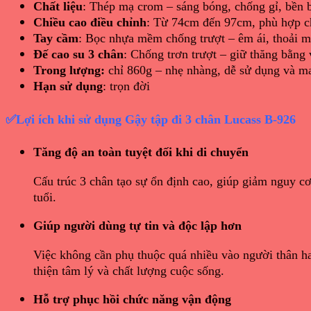
Chất liệu
: Thép mạ crom – sáng bóng, chống gỉ, bền b
Chiều cao điều chỉnh
: Từ 74cm đến 97cm, phù hợp c
Tay cầm
: Bọc nhựa mềm chống trượt – êm ái, thoải 
Đế cao su 3 chân
: Chống trơn trượt – giữ thăng bằng 
Trong lượng:
chỉ 860g – nhẹ nhàng, dễ sử dụng và m
Hạn sử dụng
: trọn đời
✅
Lợi ích khi sử dụng Gậy tập đi 3 chân Lucass B-926
Tăng độ an toàn tuyệt đối khi di chuyển
Cấu trúc 3 chân tạo sự ổn định cao, giúp giảm nguy c
tuổi.
Giúp người dùng tự tin và độc lập hơn
Việc không cần phụ thuộc quá nhiều vào người thân ha
thiện tâm lý và chất lượng cuộc sống.
Hỗ trợ phục hồi chức năng vận động