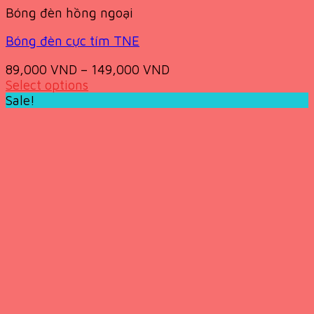
Bóng đèn hồng ngoại
Bóng đèn cực tím TNE
89,000
VND
–
149,000
VND
Select options
This
Sale!
product
has
multiple
variants.
The
options
may
be
chosen
on
the
product
page