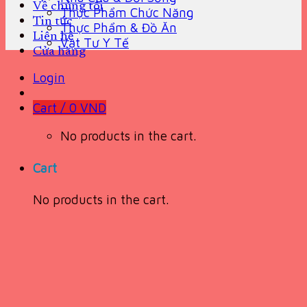
Về chúng tôi
Thực Phẩm Chức Năng
Tin tức
Thực Phẩm & Đồ Ăn
Liên hệ
Vật Tư Y Tế
Cửa hàng
Login
Cart /
0
VND
No products in the cart.
Cart
No products in the cart.