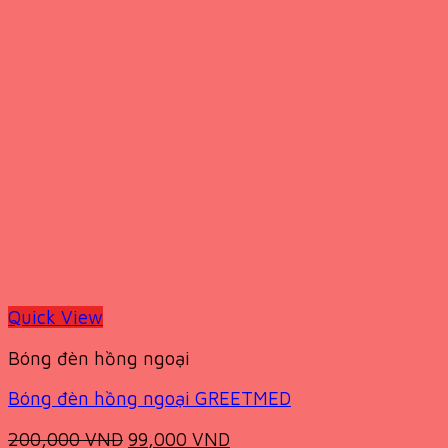
Quick View
Bóng đèn hồng ngoại
Bóng đèn hồng ngoại GREETMED
Original
Current
200,000
VND
99,000
VND