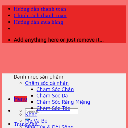
Skip
Hướng dẫn thanh toán
to
Chính sách thanh toán
content
Hướng dẫn mua hàng
Add anything here or just remove it...
Danh mục sản phẩm
Chăm sóc cá nhân
Chăm Sóc Chân
Chăm Sóc Da
Menu
Chăm Sóc Răng Miệng
Chăm Sóc Tóc
Search
Khác
for:
Mẹ Và Bé
Trang chủ
Nhà Cửa & Đời Sống