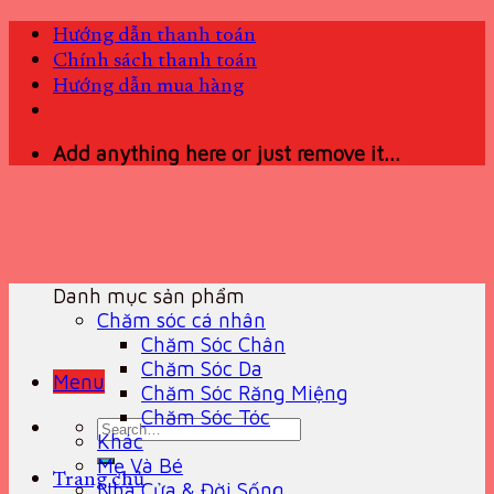
Skip
Hướng dẫn thanh toán
to
Chính sách thanh toán
content
Hướng dẫn mua hàng
Add anything here or just remove it...
Danh mục sản phẩm
Chăm sóc cá nhân
Chăm Sóc Chân
Chăm Sóc Da
Menu
Chăm Sóc Răng Miệng
Chăm Sóc Tóc
Search
Khác
for:
Mẹ Và Bé
Trang chủ
Nhà Cửa & Đời Sống