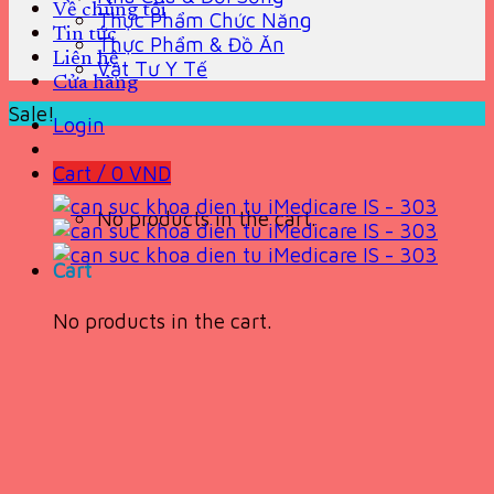
Về chúng tôi
Thực Phẩm Chức Năng
Tin tức
Thực Phẩm & Đồ Ăn
Liên hệ
Vật Tư Y Tế
Cửa hàng
Sale!
Login
Cart /
0
VND
No products in the cart.
Cart
No products in the cart.