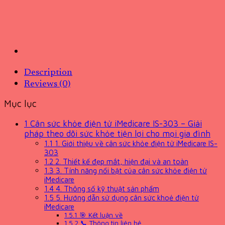
Description
Reviews (0)
Mục lục
1
Cân sức khỏe điện tử iMedicare IS-303 – Giải
pháp theo dõi sức khỏe tiện lợi cho mọi gia đình
1.1
1. Giới thiệu về cân sức khỏe điện tử iMedicare IS-
303
1.2
2. Thiết kế đẹp mắt, hiện đại và an toàn
1.3
3. Tính năng nổi bật của cân sức khỏe điện tử
iMedicare
1.4
4. Thông số kỹ thuật sản phẩm
1.5
5. Hướng dẫn sử dụng cân sức khoẻ điện tử
iMedicare
1.5.1
🎯 Kết luận về
1.5.2
📞 Thông tin liên hệ