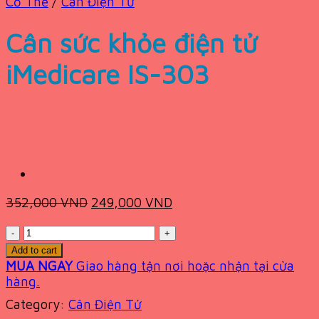
Cơ Thể
/
Cân Điện Tử
Cân sức khỏe điện tử
iMedicare IS-303
Original
Current
352,000
VND
249,000
VND
price
price
Quantity
was:
is:
352,000 VND.
249,000 VND.
Add to cart
MUA NGAY
Giao hàng tận nơi hoặc nhận tại cửa
hàng.
Category:
Cân Điện Tử