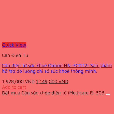
Quick View
Cân Điện Tử
Cân điện tử sức khoẻ Omron HN-300T2: Sản phẩm
hỗ trợ đo lường chỉ số sức khoẻ thông minh.
Original
Current
1,928,000
VND
1,149,000
VND
price
price
Add to cart
was:
is:
Đặt mua Cân sức khỏe điện tử iMedicare IS-303
1,928,000 VND.
1,149,000 VND.