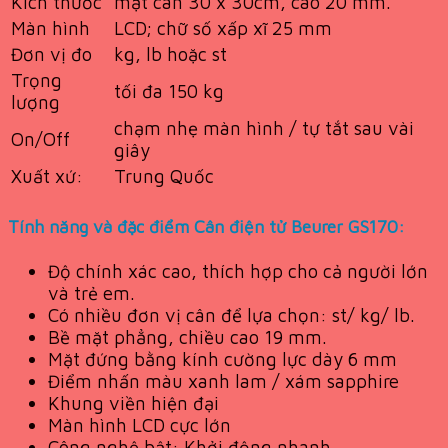
Kích thước
mặt cân 30 x 30cm, cao 20 mm.
Màn hình
LCD; chữ số xấp xĩ 25 mm
Đơn vị đo
kg, lb hoặc st
Trọng
tối đa 150 kg
lượng
chạm nhẹ màn hình / tự tắt sau vài
On/Off
giây
Xuất xứ:
Trung Quốc
Tính năng và đặc điểm Cân điện tử Beurer GS170:
Độ chính xác cao, thích hợp cho cả người lớn
và trẻ em.
Có nhiều đơn vị cân để lựa chọn: st/ kg/ lb.
Bề mặt phẳng, chiều cao 19 mm.
Mặt đứng bằng kính cường lực dày 6 mm
Điểm nhấn màu xanh lam / xám sapphire
Khung viền hiện đại
Màn hình LCD cực lớn
Công nghệ bật: Khởi động nhanh