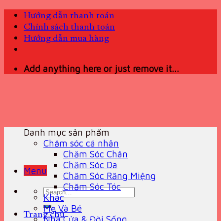
Skip
Hướng dẫn thanh toán
to
Chính sách thanh toán
content
Hướng dẫn mua hàng
Add anything here or just remove it...
Danh mục sản phẩm
Chăm sóc cá nhân
Chăm Sóc Chân
Chăm Sóc Da
Menu
Chăm Sóc Răng Miệng
Chăm Sóc Tóc
Search
Khác
for:
Mẹ Và Bé
Trang chủ
Nhà Cửa & Đời Sống