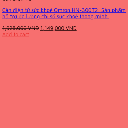
Cân điện tử sức khoẻ Omron HN-300T2: Sản phẩm
hỗ trợ đo lường chỉ số sức khoẻ thông minh.
Original
Current
1,928,000
VND
1,149,000
VND
price
price
Add to cart
was:
is:
1,928,000 VND.
1,149,000 VND.