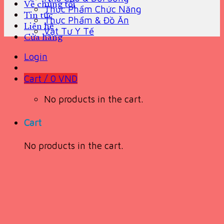
Về chúng tôi
Thực Phẩm Chức Năng
Tin tức
Thực Phẩm & Đồ Ăn
Liên hệ
Vật Tư Y Tế
Cửa hàng
Login
Cart /
0
VND
No products in the cart.
Cart
No products in the cart.