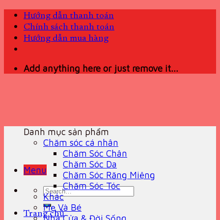
Skip
Hướng dẫn thanh toán
to
Chính sách thanh toán
content
Hướng dẫn mua hàng
Add anything here or just remove it...
Danh mục sản phẩm
Chăm sóc cá nhân
Chăm Sóc Chân
Chăm Sóc Da
Menu
Chăm Sóc Răng Miệng
Chăm Sóc Tóc
Search
Khác
for:
Mẹ Và Bé
Trang chủ
Nhà Cửa & Đời Sống