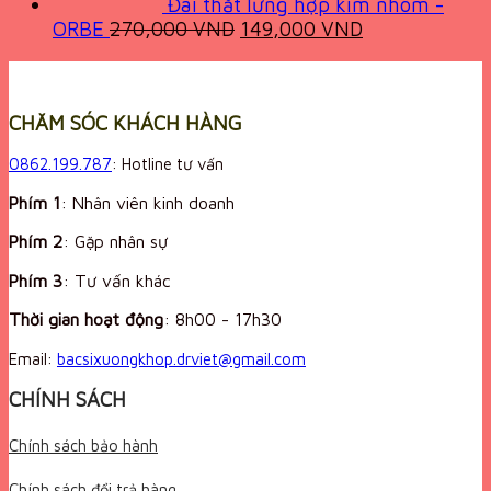
Đai thắt lưng hợp kim nhôm -
Original
Current
ORBE
270,000
VND
149,000
VND
price
price
was:
is:
270,000 VND.
149,000 VND.
CHĂM SÓC KHÁCH HÀNG
0862.199.787
: Hotline tư vấn
Phím 1
: Nhân viên kinh doanh
Phím 2
: Gặp nhân sự
Phím 3
: Tư vấn khác
Thời gian hoạt động
:
8h00 - 17h30
Email:
bacsixuongkhop.drviet@gmail.com
CHÍNH SÁCH
Chính sách bảo hành
Chính sách đổi trả hàng