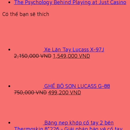
The Psychology Behind Playing at Just Casino
Có thể bạn sẽ thích
Xe Lăn Tay Lucass X-97J
Original
Current
2,150,000
VND
1,549,000
VND
price
price
was:
is:
2,150,000 VND.
1,549,000 VND.
GHẾ BÔ SƠN LUCASS G-88
Original
Current
750,000
VND
499,200
VND
price
price
was:
is:
750,000 VND.
499,200 VND.
Băng nẹp khớp cổ tay 2 bên
Thermoskin 8*226 - Giải pháp bảo vệ cổ tay