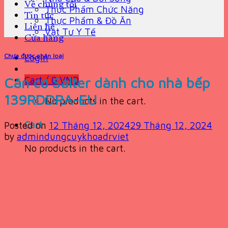
Về chúng tôi
Thực Phẩm Chức Năng
Tin tức
Thực Phẩm & Đồ Ăn
Liên hệ
Vật Tư Y Tế
Cửa hàng
Chưa được phân loại
Login
Cân cơ Salter dành cho nhà bếp
Cart /
0
VND
139RDDRA-EU
No products in the cart.
Cart
Posted on
12 Tháng 12, 2024
29 Tháng 12, 2024
by
admindungcuykhoadrviet
No products in the cart.