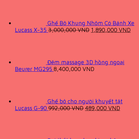
Ghế Bô Khung Nhôm Có Bánh Xe
Original
Cur
Lucass X-35
3,000,000
VND
1,890,000
VND
price
pri
was:
is:
3,000,000 VND.
1,
Đệm massage 3D hồng ngoại
Beurer MG295
8,400,000
VND
Ghế bô cho người khuyết tật
Original
Curren
Lucass G-90
992,000
VND
489,000
VND
price
price
was:
is:
992,000 VND.
489,00