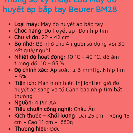
huyết áp bắp tay Beurer BM28
Loại máy:
Máy đo huyết áp bắp tay
Chức năng:
Đo huyết áp-
Đo nhịp tim
Chu vi đo:
22 – 42 cm
Bộ nhớ:
Bộ nhớ cho 4 người sử dụng với 30
kết quả/người
Nhiệt độ hoạt động:
10 °C – 40 °C, độ ẩm
tương đối 10 – 85 %
Độ chính xác:
Áp suất: ± 3 mmHg. Nhịp tim:
± 5%
Tiện ích:
Màn hình hiển thị lớn
Hẹn giờ đo
huyết áp sáng và tối
Cảnh báo nhịp tim bất
thường
Nguồn:
4 Pin AA
Tiêu chuẩn công nghệ:
Châu Âu
Kích thước – Khối lượng:
Dài 25 cm – Rộng 15
cm – Cao 11 cm – 660g
Thương hiệu:
Đức