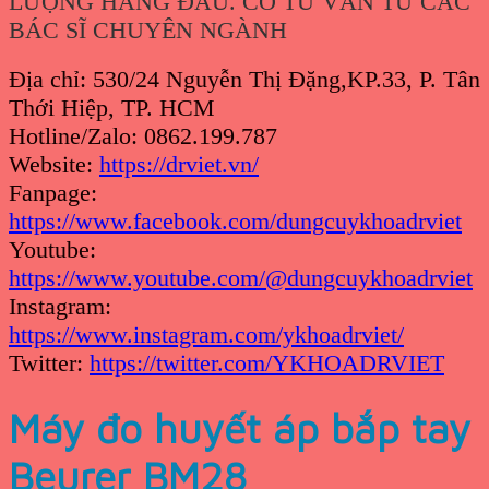
LƯỢNG HÀNG ĐẦU. CÓ TƯ VẤN TỪ CÁC
BÁC SĨ CHUYÊN NGÀNH
Địa chỉ: 530/24 Nguyễn Thị Đặng,KP.33, P. Tân
Thới Hiệp, TP. HCM
Hotline/Zalo: 0862.199.787
Website:
https://drviet.vn/
Fanpage:
https://www.facebook.com/dungcuykhoadrviet
Youtube:
https://www.youtube.com/@dungcuykhoadrviet
Instagram:
https://www.instagram.com/ykhoadrviet/
Twitter:
https://twitter.com/YKHOADRVIET
Máy đo huyết áp bắp tay
Beurer BM28