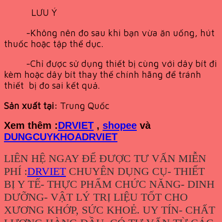
LƯU Ý
-Không nên đo sau khi bạn vừa ăn uống, hút
thuốc hoặc tập thể dục.
-Chỉ được sử dụng thiết bị cùng với dây bít đi
kèm hoặc dây bít thay thế chính hãng để tránh
thiết bị đo sai kết quả.
Sản xuất tại:
Trung Quốc
Xem th
êm :
DRVIET
,
shopee
và
DUNGCUYKHOADRVIET
LIÊN HỆ NGAY ĐỂ ĐƯỢC TƯ VẤN MIỄN
PHÍ :
DRVIET
CHUYÊN DỤNG CỤ- THIẾT
BỊ Y TẾ- THỰC PHẨM CHỨC NĂNG- DINH
DƯỠNG- VẬT LÝ TRỊ LIỆU TỐT CHO
XƯƠNG KHỚP, SỨC KHOẺ. UY TÍN- CHẤT