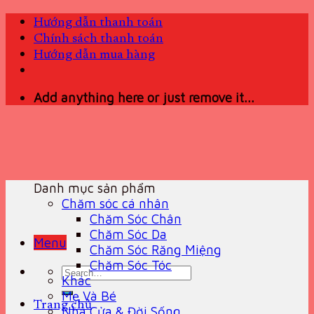
Skip
Hướng dẫn thanh toán
to
Chính sách thanh toán
content
Hướng dẫn mua hàng
Add anything here or just remove it...
Danh mục sản phẩm
Chăm sóc cá nhân
Chăm Sóc Chân
Chăm Sóc Da
Menu
Chăm Sóc Răng Miệng
Chăm Sóc Tóc
Search
Khác
for:
Mẹ Và Bé
Trang chủ
Nhà Cửa & Đời Sống