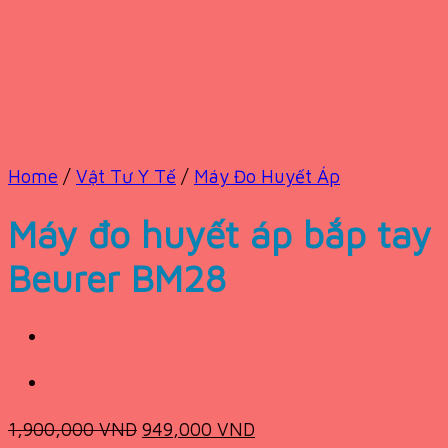
Home
/
Vật Tư Y Tế
/
Máy Đo Huyết Áp
Máy đo huyết áp bắp tay
Beurer BM28
Original
Current
1,900,000
VND
949,000
VND