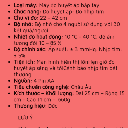
Loại máy:
Máy đo huyết áp bắp tay
Chức năng:
Đo huyết áp-
Đo nhịp tim
Chu vi đo:
22 – 42 cm
Bộ nhớ:
Bộ nhớ cho 4 người sử dụng với 30
kết quả/người
Nhiệt độ hoạt động:
10 °C – 40 °C, độ ẩm
tương đối 10 – 85 %
Độ chính xác:
Áp suất: ± 3 mmHg. Nhịp tim:
± 5%
Tiện ích:
Màn hình hiển thị lớn
Hẹn giờ đo
huyết áp sáng và tối
Cảnh báo nhịp tim bất
thường
Nguồn:
4 Pin AA
Tiêu chuẩn công nghệ:
Châu Âu
Kích thước – Khối lượng:
Dài 25 cm – Rộng 15
cm – Cao 11 cm – 660g
Thương hiệu:
Đức
LƯU Ý