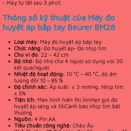
– Máy tự tắt sau 3 phút.
Thông số kỹ thuật của Máy đo
huyết áp bắp tay Beurer BM28
Loại máy:
Máy đo huyết áp bắp tay
Chức năng:
Đo huyết áp-
Đo nhịp tim
Chu vi đo:
22 – 42 cm
Bộ nhớ:
Bộ nhớ cho 4 người sử dụng với 30
kết quả/người
Nhiệt độ hoạt động:
10 °C – 40 °C, độ ẩm
tương đối 10 – 85 %
Độ chính xác:
Áp suất: ± 3 mmHg. Nhịp tim:
± 5%
Tiện ích:
Màn hình hiển thị lớn
Hẹn giờ đo
huyết áp sáng và tối
Cảnh báo nhịp tim bất
thường
Nguồn:
4 Pin AA
Tiêu chuẩn công nghệ:
Châu Âu