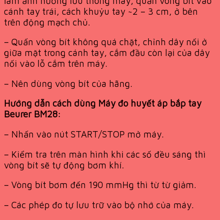
làm ảnh hưởng lưu thông máy, quấn vòng bít vào
cánh tay trái, cách khuỷu tay ~2 – 3 cm, ở bên
trên động mạch chủ.
– Quấn vòng bít không quá chặt, chỉnh dây nối ở
giữa mặt trong cánh tay, cắm đầu còn lại của dây
nối vào lỗ cắm trên máy.
– Nên dùng vòng bít của hãng.
Hướng dẫn cách dùng Máy đo huyết áp bắp tay
Beurer BM28:
– Nhấn vào nút START/STOP mở máy.
– Kiểm tra trên màn hình khi các số đều sáng thì
vòng bít sẽ tự động bơm khí.
– Vòng bít bơm đến 190 mmHg thì từ từ giảm.
– Các phép đo tự lưu trữ vào bộ nhớ của máy.