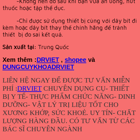
-Không nên đo sau khi bạn vừa ăn uống, hút
thuốc hoặc tập thể dục.
-Chỉ được sử dụng thiết bị cùng với dây bít đi
kèm hoặc dây bít thay thế chính hãng để tránh
thiết bị đo sai kết quả.
Sản xuất tại:
Trung Quốc
Xem th
êm :
DRVIET
,
shopee
và
DUNGCUYKHOADRVIET
LIÊN HỆ NGAY ĐỂ ĐƯỢC TƯ VẤN MIỄN
PHÍ :
DRVIET
CHUYÊN DỤNG CỤ- THIẾT
BỊ Y TẾ- THỰC PHẨM CHỨC NĂNG- DINH
DƯỠNG- VẬT LÝ TRỊ LIỆU TỐT CHO
XƯƠNG KHỚP, SỨC KHOẺ. UY TÍN- CHẤT
LƯỢNG HÀNG ĐẦU. CÓ TƯ VẤN TỪ CÁC
BÁC SĨ CHUYÊN NGÀNH