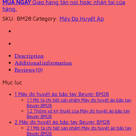
MUA NGAY
Giao hàng tận nơi hoặc nhận tại cửa
hàng.
SKU:
BM28
Category:
Máy Đo Huyết Áp
Description
Additional information
Reviews (0)
Mục lục
1
Máy đo huyết áp bắp tay Beurer BM28
1.1
Mô tả chi tiết sản phẩm Máy đo huyết áp bắp tay
Beurer BM28
1.2
Thông số kỹ thuật của Máy đo huyết áp bắp tay
Beurer BM28
2
Máy đo huyết áp bắp tay Beurer BM28
2.1
Mô tả chi tiết sản phẩm Máy đo huyết áp bắp tay
Beurer BM28