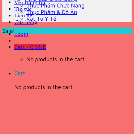
Về chúng tôi
Thực Phẩm Chức Năng
Tin tức
Thực Phẩm & Đồ Ăn
Liên hệ
Vật Tư Y Tế
Cửa hàng
Sale!
Login
Cart /
0
VND
No products in the cart.
Cart
No products in the cart.