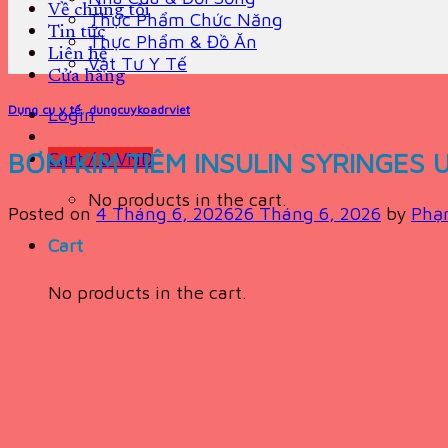
Về chúng tôi
Thực Phẩm Chức Năng
Tin tức
Thực Phẩm & Đồ Ăn
Liên hệ
Vật Tư Y Tế
Cửa hàng
Dụng cụ y tế
,
dungcuykoadrviet
Login
BƠM KIM TIÊM INSULIN SYRINGES 
Cart /
0
VND
No products in the cart.
Posted on
4 Tháng 6, 2026
26 Tháng 6, 2026
by
Phạ
Cart
No products in the cart.