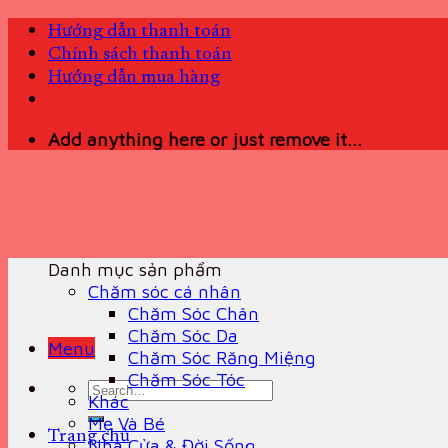
Skip
Hướng dẫn thanh toán
to
Chính sách thanh toán
content
Hướng dẫn mua hàng
Add anything here or just remove it...
Danh mục sản phẩm
Chăm sóc cá nhân
Chăm Sóc Chân
Chăm Sóc Da
Menu
Chăm Sóc Răng Miệng
Chăm Sóc Tóc
Search
Khác
for:
Mẹ Và Bé
Trang chủ
Nhà Cửa & Đời Sống