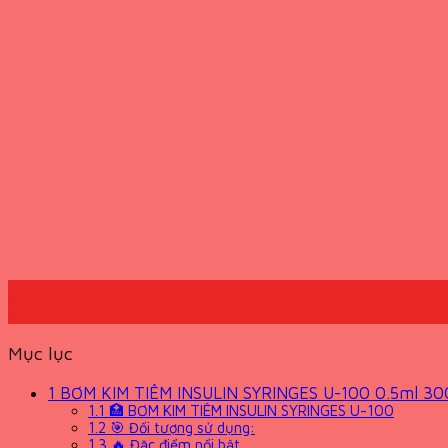
04
Th6
Mục lục
1
BƠM KIM TIÊM INSULIN SYRINGES U-100 0.5ml 3
1.1
🏥 BƠM KIM TIÊM INSULIN SYRINGES U-100
1.2
🎯 Đối tượng sử dụng:
1.3
🔥 Đặc điểm nổi bật