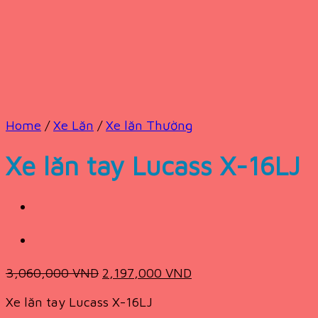
Home
/
Xe Lăn
/
Xe lăn Thường
Xe lăn tay Lucass X-16LJ
Original
Current
3,060,000
VND
2,197,000
VND
price
price
Xe lăn tay Lucass X-16LJ
was:
is: