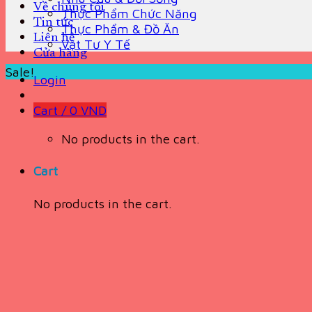
Về chúng tôi
Thực Phẩm Chức Năng
Tin tức
Thực Phẩm & Đồ Ăn
Liên hệ
Vật Tư Y Tế
Cửa hàng
Sale!
Login
Cart /
0
VND
No products in the cart.
Cart
No products in the cart.