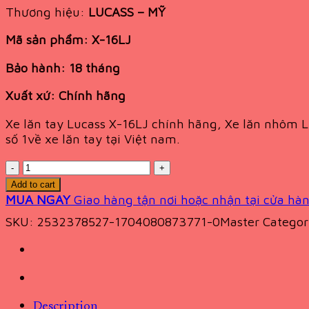
3,060,000 VND.
2,197,000 VND.
Thương hiệu:
LUCASS – MỸ
Mã sản phẩm:
X-16LJ
Bảo hành:
18
tháng
Xuất xứ:
Chính hãng
Xe lăn tay Lucass X-16LJ chính hãng, Xe lăn nhôm L
số 1về xe lăn tay tại Việt nam.
Quantity
Add to cart
MUA NGAY
Giao hàng tận nơi hoặc nhận tại cửa hàn
SKU:
2532378527-1704080873771-0Master
Catego
Description