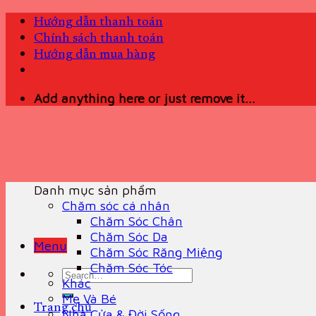
Skip
Hướng dẫn thanh toán
to
Chính sách thanh toán
content
Hướng dẫn mua hàng
Add anything here or just remove it...
Danh mục sản phẩm
Chăm sóc cá nhân
Chăm Sóc Chân
Chăm Sóc Da
Menu
Chăm Sóc Răng Miệng
Chăm Sóc Tóc
Search
Khác
for:
Mẹ Và Bé
Trang chủ
Nhà Cửa & Đời Sống