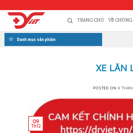
Skip
to
content
TRANG CHỦ
VỀ CHÚNG
Danh mục sản phẩm
XE LĂN 
POSTED ON
9 THÁN
09
Th12