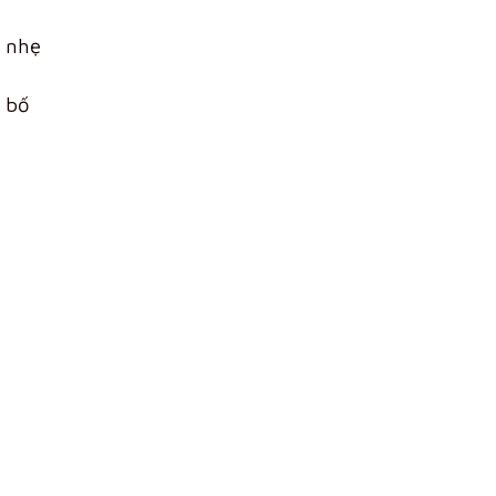
ỏ nhẹ
i bố