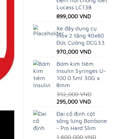
Lucass LC138
899,000
VND
Xe đẩy dụng cụ
inox 2 tầng 40x60
Đức Cường DCG33
970,000
VND
Bơm kim tiêm
Insulin Syringes U-
100 0.5ml 30G x
8mm
352,000
VND
Original
Current
295,000
VND
price
price
Đai cố định cột
was:
is:
sống lưng Bonbone
352,000 VND.
295,000 VND.
- Pro Hard Slim
1,600,000
VND