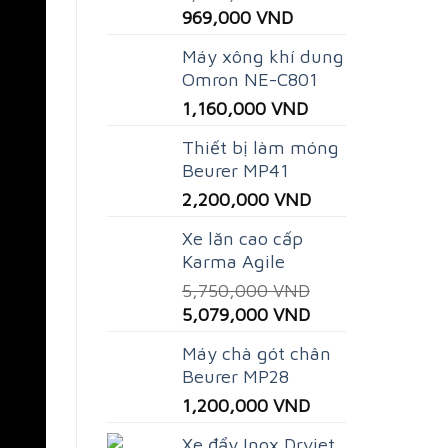
Original
Current
969,000
VND
price
price
Máy xông khí dung
was:
is:
Omron NE-C801
1,600,000 VND.
969,000 VND.
1,160,000
VND
Thiết bị làm móng
Beurer MP41
2,200,000
VND
Xe lăn cao cấp
Karma Agile
5,750,000
VND
Original
Current
5,079,000
VND
price
price
Máy chà gót chân
was:
is:
Beurer MP28
5,750,000 VND.
5,079,000 VND.
1,200,000
VND
Xe đẩy Inox Drviet