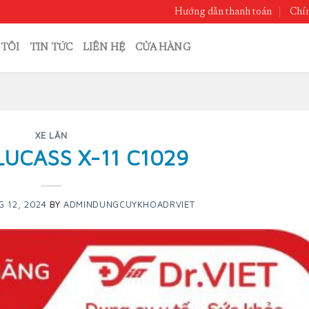
Hướng dẫn thanh toán
Chín
 TÔI
TIN TỨC
LIÊN HỆ
CỬA HÀNG
XE LĂN
LUCASS X-11 C1029
G 12, 2024
BY
ADMINDUNGCUYKHOADRVIET