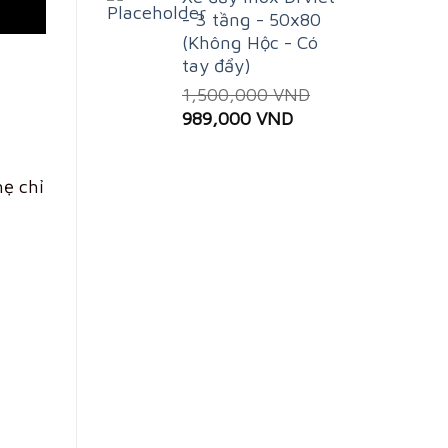
- 3 tầng - 50x80
(Không Hộc - Có
tay đẩy)
1,500,000
VND
Original
Current
989,000
VND
price
price
was:
is:
hẹ chỉ
1,500,000 VND.
989,000 VND.