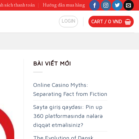
h sách thanh toán
Hướng dẫn mua hàng
LOGIN
CART /
0
VND
BÀI VIẾT MỚI
Online Casino Myths:
Separating Fact from Fiction
Sayta giriş qaydası: Pin up
360 platformasında nələrə
diqqət etməlisiniz?
The Evolution of Dansk