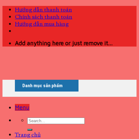
Skip
Hướng dẫn thanh toán
to
Chính sách thanh toán
content
Hướng dẫn mua hàng
Add anything here or just remove it...
Danh mục sản phẩm
Menu
Search
for:
Trang chủ