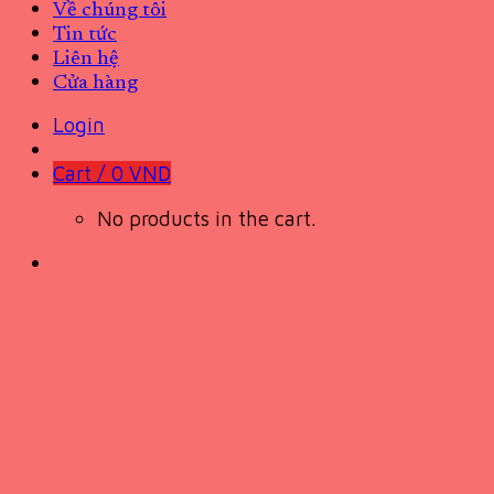
Về chúng tôi
Tin tức
Liên hệ
Cửa hàng
Login
Cart /
0
VND
No products in the cart.