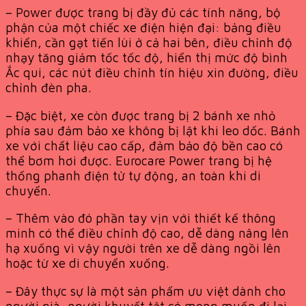
– Power được trang bị đầy đủ các tính năng, bộ
phận của một chiếc xe điện hiện đại: bảng điều
khiển, cần gạt tiến lùi ở cả hai bên, điều chỉnh độ
nhạy tăng giảm tốc tốc độ, hiển thị mức độ bình
Ắc qui, các nút điều chỉnh tín hiệu xin đường, điều
chỉnh đèn pha.
– Đặc biệt, xe còn được trang bị 2 bánh xe nhỏ
phía sau đảm bảo xe không bị lật khi leo dốc. Bánh
xe với chất liệu cao cấp, đảm bảo độ bền cao có
thể bơm hơi được. Eurocare Power trang bị hệ
thống phanh điện tử tự động, an toàn khi di
chuyển.
– Thêm vào đó phần tay vịn với thiết kế thông
minh có thể điều chỉnh độ cao, dễ dàng nâng lên
hạ xuống vì vậy người trên xe dễ dàng ngồi lên
hoặc từ xe di chuyển xuống.
– Đây thực sự là một sản phẩm ưu việt dành cho
người già, người khuyết tật có mong muốn đi lại,