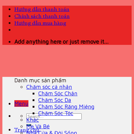
Skip
Hướng dẫn thanh toán
to
Chính sách thanh toán
content
Hướng dẫn mua hàng
Add anything here or just remove it...
Danh mục sản phẩm
Chăm sóc cá nhân
Chăm Sóc Chân
Chăm Sóc Da
Menu
Chăm Sóc Răng Miệng
Chăm Sóc Tóc
Search
Khác
for:
Mẹ Và Bé
Trang chủ
Nhà Cửa & Đời Sống