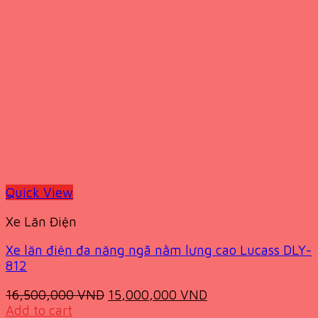
Quick View
Xe Lăn Điện
Xe lăn điện đa năng ngã nằm lưng cao Lucass DLY-
812
Original
Current
16,500,000
VND
15,000,000
VND
price
price
Add to cart