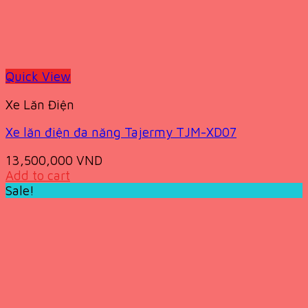
Quick View
Xe Lăn Điện
Xe lăn điện đa năng Tajermy TJM-XD07
13,500,000
VND
Add to cart
Sale!