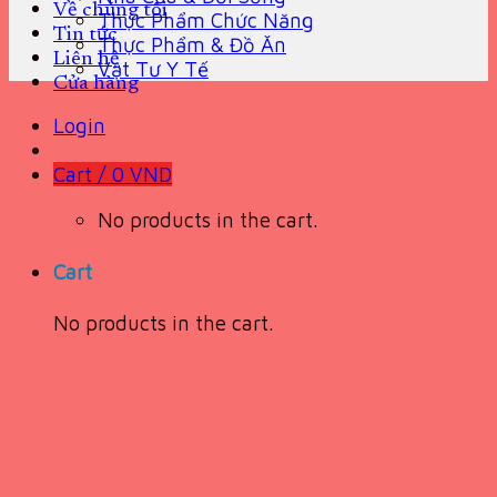
Về chúng tôi
Thực Phẩm Chức Năng
Tin tức
Thực Phẩm & Đồ Ăn
Liên hệ
Vật Tư Y Tế
Cửa hàng
Login
Cart /
0
VND
No products in the cart.
Cart
No products in the cart.