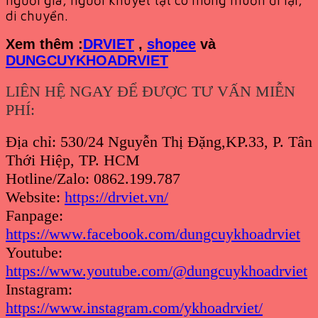
di chuyển.
Xem th
êm :
DRVIET
,
shopee
và
DUNGCUYKHOADRVIET
LIÊN HỆ NGAY ĐỂ ĐƯỢC TƯ VẤN MIỄN
PHÍ:
Địa chỉ: 530/24 Nguyễn Thị Đặng,KP.33, P. Tân
Thới Hiệp, TP. HCM
Hotline/Zalo: 0862.199.787
Website:
https://drviet.vn/
Fanpage:
https://www.facebook.com/dungcuykhoadrviet
Youtube:
https://www.youtube.com/@dungcuykhoadrviet
Instagram:
https://www.instagram.com/ykhoadrviet/