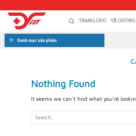
Skip
to
content
TRANG CHỦ
VỀ CHÚNG
Danh mục sản phẩm
C
Nothing Found
It seems we can’t find what you’re lookin