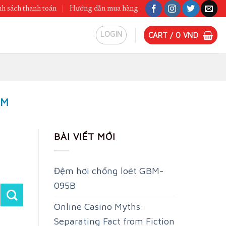
h sách thanh toán
Hướng dẫn mua hàng
LOGIN
CART /
0
VND
ẨM
BÀI VIẾT MỚI
Đệm hơi chống loét GBM-
095B
Online Casino Myths:
Separating Fact from Fiction