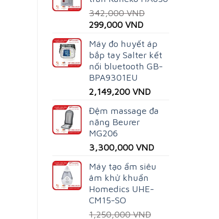
342,000
VND
Original
Current
299,000
VND
price
price
Máy đo huyết áp
was:
is:
bắp tay Salter kết
342,000 VND.
299,000 VND.
nối bluetooth GB-
BPA9301EU
2,149,200
VND
Đệm massage đa
năng Beurer
MG206
3,300,000
VND
Máy tạo ẩm siêu
âm khử khuẩn
Homedics UHE-
CM15-SO
1,250,000
VND