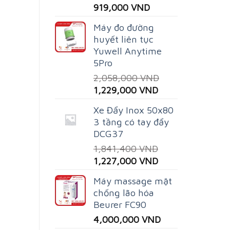
Original
Current
919,000
VND
price
price
Máy đo đường
was:
is:
huyết liên tục
1,250,000 VND.
919,000 VND.
Yuwell Anytime
5Pro
2,058,000
VND
Original
Current
1,229,000
VND
price
price
Xe Đẩy Inox 50x80
was:
is:
3 tầng có tay đẩy
2,058,000 VND.
1,229,000 VND.
DCG37
1,841,400
VND
Original
Current
1,227,000
VND
price
price
Máy massage mặt
was:
is:
chống lão hóa
1,841,400 VND.
1,227,000 VND.
Beurer FC90
4,000,000
VND