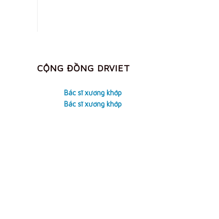
price
price
was:
is:
424,000 VND.
299,000 VND.
CỘNG ĐỒNG DRVIET
Bác sĩ xương khớp
Bác sĩ xương khớp