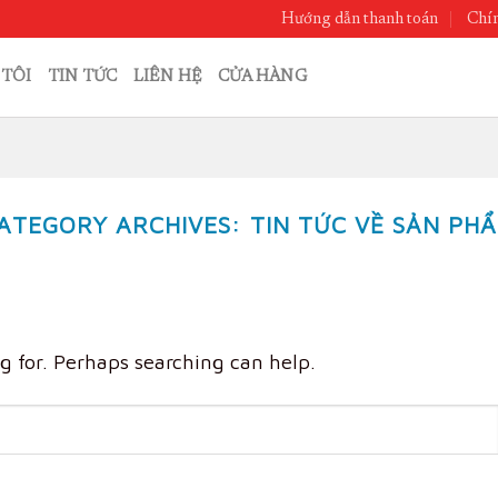
Hướng dẫn thanh toán
Chín
 TÔI
TIN TỨC
LIÊN HỆ
CỬA HÀNG
ATEGORY ARCHIVES:
TIN TỨC VỀ SẢN PH
g for. Perhaps searching can help.