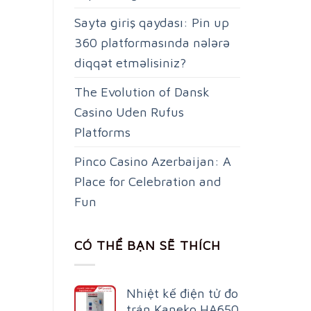
Sayta giriş qaydası: Pin up
360 platformasında nələrə
diqqət etməlisiniz?
The Evolution of Dansk
Casino Uden Rufus
Platforms
Pinco Casino Azerbaijan: A
Place for Celebration and
Fun
CÓ THỂ BẠN SẼ THÍCH
Nhiệt kế điện tử đo
trán Kaneko HA650