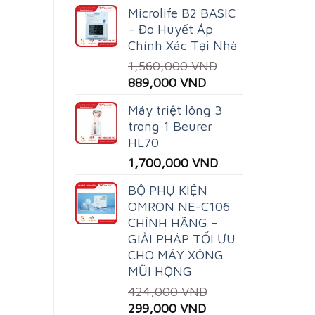
Microlife B2 BASIC
– Đo Huyết Áp
Chính Xác Tại Nhà
1,560,000
VND
Original
Current
889,000
VND
price
price
Máy triệt lông 3
was:
is:
trong 1 Beurer
1,560,000 VND.
889,000 VND.
HL70
1,700,000
VND
BỘ PHỤ KIỆN
OMRON NE-C106
CHÍNH HÃNG –
GIẢI PHÁP TỐI ƯU
CHO MÁY XÔNG
MŨI HỌNG
424,000
VND
Original
Current
299,000
VND