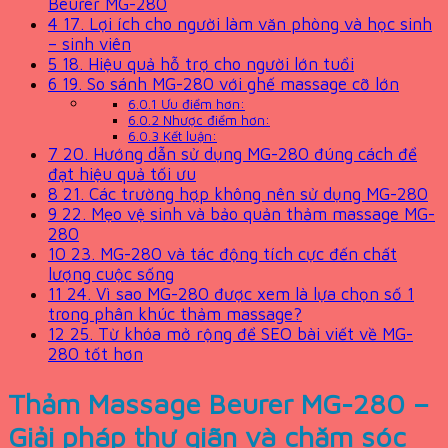
Beurer MG-280
4
17. Lợi ích cho người làm văn phòng và học sinh
– sinh viên
5
18. Hiệu quả hỗ trợ cho người lớn tuổi
6
19. So sánh MG-280 với ghế massage cỡ lớn
6.0.1
Ưu điểm hơn:
6.0.2
Nhược điểm hơn:
6.0.3
Kết luận:
7
20. Hướng dẫn sử dụng MG-280 đúng cách để
đạt hiệu quả tối ưu
8
21. Các trường hợp không nên sử dụng MG-280
9
22. Mẹo vệ sinh và bảo quản thảm massage MG-
280
10
23. MG-280 và tác động tích cực đến chất
lượng cuộc sống
11
24. Vì sao MG-280 được xem là lựa chọn số 1
trong phân khúc thảm massage?
12
25. Từ khóa mở rộng để SEO bài viết về MG-
280 tốt hơn
Thảm Massage Beurer MG-280 –
Giải pháp thư giãn và chăm sóc