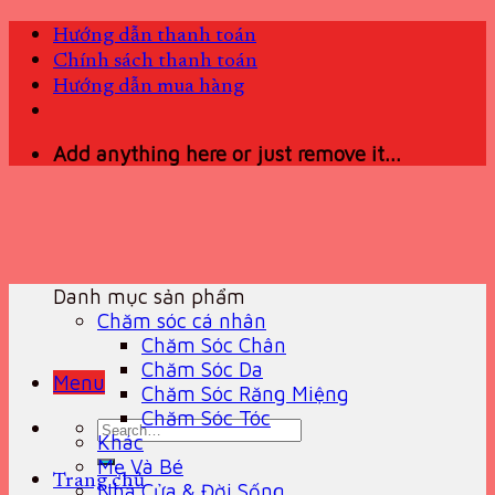
Skip
Hướng dẫn thanh toán
to
Chính sách thanh toán
content
Hướng dẫn mua hàng
Add anything here or just remove it...
Danh mục sản phẩm
Chăm sóc cá nhân
Chăm Sóc Chân
Chăm Sóc Da
Menu
Chăm Sóc Răng Miệng
Chăm Sóc Tóc
Search
Khác
for:
Mẹ Và Bé
Trang chủ
Nhà Cửa & Đời Sống