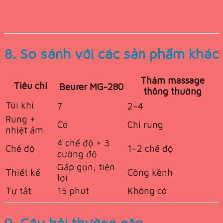
8. So sánh với các sản phẩm khác
Thảm massage
Tiêu chí
Beurer MG-280
thông thường
Túi khí
7
2–4
Rung +
Có
Chỉ rung
nhiệt ấm
4 chế độ + 3
Chế độ
1–2 chế độ
cường độ
Gấp gọn, tiện
Thiết kế
Cồng kềnh
lợi
Tự tắt
15 phút
Không có
9. Câu hỏi thường gặp