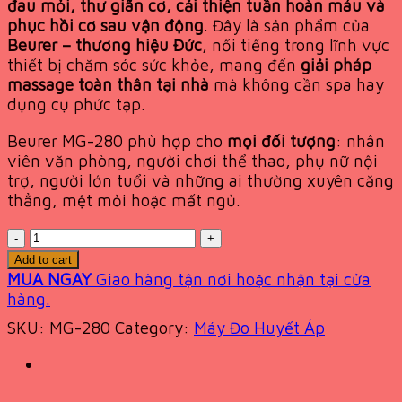
đau mỏi, thư giãn cơ, cải thiện tuần hoàn máu và
phục hồi cơ sau vận động
. Đây là sản phẩm của
Beurer – thương hiệu Đức
, nổi tiếng trong lĩnh vực
thiết bị chăm sóc sức khỏe, mang đến
giải pháp
massage toàn thân tại nhà
mà không cần spa hay
dụng cụ phức tạp.
Beurer MG-280 phù hợp cho
mọi đối tượng
: nhân
viên văn phòng, người chơi thể thao, phụ nữ nội
trợ, người lớn tuổi và những ai thường xuyên căng
thẳng, mệt mỏi hoặc mất ngủ.
Quantity
Add to cart
MUA NGAY
Giao hàng tận nơi hoặc nhận tại cửa
hàng.
SKU:
MG-280
Category:
Máy Đo Huyết Áp