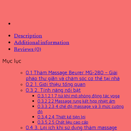
Description
Additional information
Reviews (0)
Mục lục
0.1
Thảm Massage Beurer MG-280 – Giải
pháp thư giãn và chăm sóc cơ thể tại nhà
0.2
1. Giới thiệu tổng quan
0.3
2. Tính năng nổi bật
0.3.1
2.1 7 túi khí mô phỏng động tác yoga
0.3.2
2.2 Massage rung kết hợp nhiệt ấm
0.3.3
2.3 4 chế độ massage và 3 mức cường
độ
0.3.4
2.4 Thiết kế tiện lợi
0.3.5
2.5 Chất liệu cao cấp
0.4
3. Lợi ích khi sử dụng thảm massage