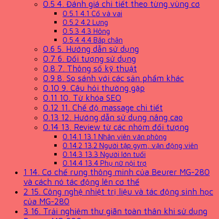
0.5
4. Đánh giá chi tiết theo từng vùng cơ
0.5.1
4.1 Cổ và vai
0.5.2
4.2 Lưng
0.5.3
4.3 Hông
0.5.4
4.4 Bắp chân
0.6
5. Hướng dẫn sử dụng
0.7
6. Đối tượng sử dụng
0.8
7. Thông số kỹ thuật
0.9
8. So sánh với các sản phẩm khác
0.10
9. Câu hỏi thường gặp
0.11
10. Từ khóa SEO
0.12
11. Chế độ massage chi tiết
0.13
12. Hướng dẫn sử dụng nâng cao
0.14
13. Review từ các nhóm đối tượng
0.14.1
13.1 Nhân viên văn phòng
0.14.2
13.2 Người tập gym, vận động viên
0.14.3
13.3 Người lớn tuổi
0.14.4
13.4 Phụ nữ nội trợ
1
14. Cơ chế rung thông minh của Beurer MG-280
và cách nó tác động lên cơ thể
2
15. Công nghệ nhiệt trị liệu và tác động sinh học
của MG-280
3
16. Trải nghiệm thư giãn toàn thân khi sử dụng