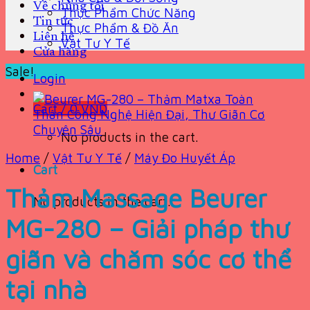
Về chúng tôi
Thực Phẩm Chức Năng
Tin tức
Thực Phẩm & Đồ Ăn
Liên hệ
Vật Tư Y Tế
Cửa hàng
Sale!
Login
Cart /
0
VND
No products in the cart.
Home
/
Vật Tư Y Tế
/
Máy Đo Huyết Áp
Cart
Thảm Massage Beurer
No products in the cart.
MG-280 – Giải pháp thư
giãn và chăm sóc cơ thể
tại nhà