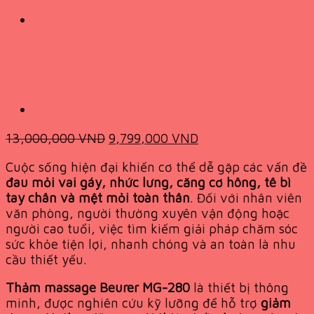
Original
Current
13,000,000
VND
9,799,000
VND
price
price
Cuộc sống hiện đại khiến cơ thể dễ gặp các vấn đề
was:
is:
đau mỏi vai gáy, nhức lưng, căng cơ hông, tê bì
13,000,000 VND.
9,799,000 VND.
tay chân và mệt mỏi toàn thân
. Đối với nhân viên
văn phòng, người thường xuyên vận động hoặc
người cao tuổi, việc tìm kiếm giải pháp chăm sóc
sức khỏe tiện lợi, nhanh chóng và an toàn là nhu
cầu thiết yếu.
Thảm massage Beurer MG-280
là thiết bị thông
minh, được nghiên cứu kỹ lưỡng để hỗ trợ
giảm