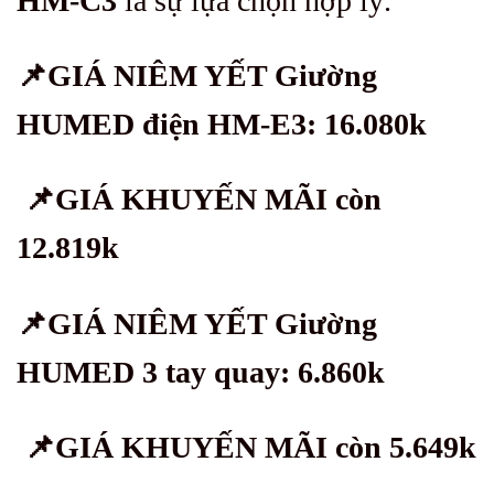
HM-C3
là sự lựa chọn hợp lý.
📌
GIÁ NIÊM YẾT Giường
HUMED điện HM-E3: 16.080k
📌
GIÁ KHUYẾN MÃI còn
12.819k
📌
GIÁ NIÊM YẾT Giường
HUMED 3 tay quay: 6.860k
📌
GIÁ KHUYẾN MÃI còn 5.649k