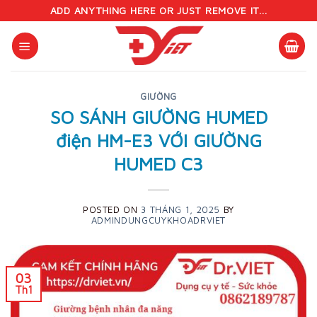
Skip
ADD ANYTHING HERE OR JUST REMOVE IT...
to
content
GIƯỜNG
SO SÁNH GIƯỜNG HUMED
điện HM-E3 VỚI GIƯỜNG
HUMED C3
POSTED ON
3 THÁNG 1, 2025
BY
ADMINDUNGCUYKHOADRVIET
03
Th1