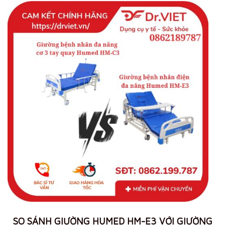
SO SÁNH GIƯỜNG HUMED HM-E3 VỚI GIƯỜNG