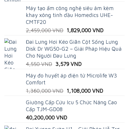
price
price
Máy tạo ẩm công nghệ siêu âm kèm
was:
is:
khay xông tinh dầu Homedics UHE-
389,074 VND.
229,000 VND.
CMTF20
Original
Current
2,459,000
VND
1,829,000
VND
price
price
Đai Lưng Hơi Kéo Giãn Cột Sống Lưng
was:
is:
Disk Dr WG50-G2 – Giải Pháp Hiệu Quả
2,459,000 VND.
1,829,000
Cho Người Đau Lưng
Original
Current
4,550
VND
3,579
VND
price
price
Máy đo huyết áp điện tử Microlife W3
was:
is:
Comfort
4,550 VND.
3,579 VND.
Original
Current
1,360,000
VND
1,108,000
VND
price
price
Giường Cấp Cứu Icu 5 Chức Năng Cao
was:
is:
Cấp TJM-GD08
1,360,000 VND.
1,108,000
40,200,000
VND