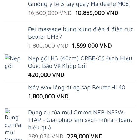
Giường y tế 3 tay quay Maidesite M08
Original
Current
16,500,000
VND
10,859,000
VND
price
price
was:
is:
Đai massage bụng xung điện 4 điện cực
16,500,000 VND.
10,859,
Beurer EM37
Original
Current
1,800,000
VND
1,599,000
VND
price
price
Nẹp gối H3 (40cm) ORBE-Cố Định Hiệu
was:
is:
Quả, Bảo Vệ Khớp Gối
1,800,000 VND.
1,599,000
420,000
VND
Máy wax lông dùng sáp Beurer HL40
1,800,000
VND
Dụng cụ rửa mũi Omron NEB-NSSW-
11AP - Giải pháp làm sạch mũi an toàn,
hiệu quả
Original
Current
389,074
VND
229,000
VND