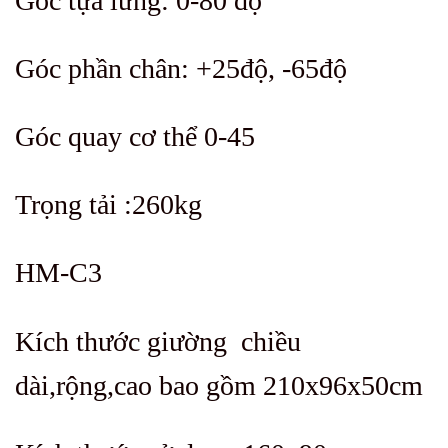
Góc tựa lưng: 0-80 độ
Góc phần chân: +25độ, -65độ
Góc quay cơ thể 0-45
Trọng tải :260kg
HM-C3
Kích thước giường chiều
dài,rộng,cao bao gồm 210x96x50cm