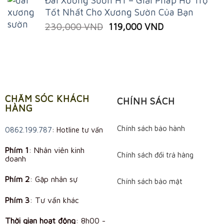
Đai Xương Sườn H1 – Giải Pháp Hỗ Trợ
Tốt Nhất Cho Xương Sườn Của Bạn
Original
Current
230,000
VND
119,000
VND
price
price
was:
is:
230,000 VND.
119,000 VND.
CHĂM SÓC KHÁCH
CHÍNH SÁCH
HÀNG
Chính sách bảo hành
0862.199.787
: Hotline tư vấn
Phím 1
: Nhân viên kinh
Chính sách đổi trả hàng
doanh
Phím 2
: Gặp nhân sự
Chính sách bảo mật
Phím 3
: Tư vấn khác
Thời gian hoạt động
:
8h00 -