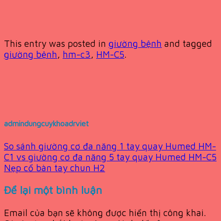
This entry was posted in
giường bệnh
and tagged
giường bệnh
,
hm-c3
,
HM-C5
.
admindungcuykhoadrviet
So sánh giường cơ đa năng 1 tay quay Humed HM-
C1 vs giường cơ đa năng 5 tay quay Humed HM-C5
Nẹp cổ bàn tay chun H2
Để lại một bình luận
Email của bạn sẽ không được hiển thị công khai.