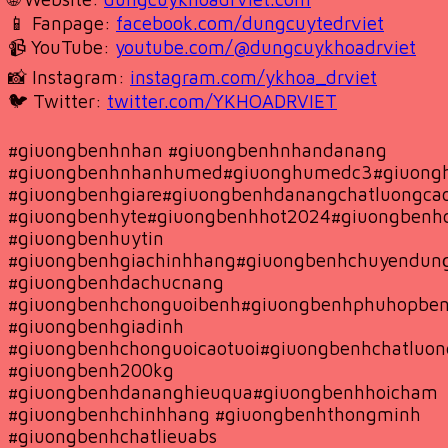
📱 Fanpage:
facebook.com/dungcuytedrviet
📹 YouTube:
youtube.com/@dungcuykhoadrviet
📸 Instagram:
instagram.com/ykhoa_drviet
🐦 Twitter:
twitter.com/YKHOADRVIET
#giuongbenhnhan #giuongbenhnhandanang
#giuongbenhnhanhumed#giuonghumedc3#giuong
#giuongbenhgiare#giuongbenhdanangchatluongca
#giuongbenhyte#giuongbenhhot2024#giuongbenhch
#giuongbenhuytin
#giuongbenhgiachinhhang#giuongbenhchuyendun
#giuongbenhdachucnang
#giuongbenhchonguoibenh#giuongbenhphuhopben
#giuongbenhgiadinh
#giuongbenhchonguoicaotuoi#giuongbenhchatluon
#giuongbenh200kg
#giuongbenhdananghieuqua#giuongbenhhoicham
#giuongbenhchinhhang #giuongbenhthongminh
#giuongbenhchatlieuabs