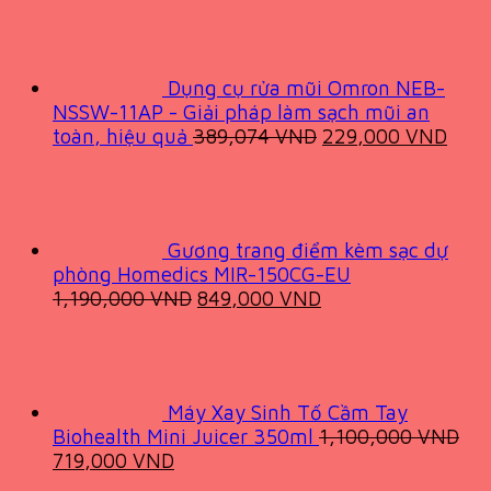
was:
is:
6,000,000 VND.
3,239,000 VND
Dụng cụ rửa mũi Omron NEB-
NSSW-11AP - Giải pháp làm sạch mũi an
Original
Curr
toàn, hiệu quả
389,074
VND
229,000
VND
price
pric
was:
is:
389,074 VND.
229,
Gương trang điểm kèm sạc dự
phòng Homedics MIR-150CG-EU
Original
Current
1,190,000
VND
849,000
VND
price
price
was:
is:
1,190,000 VND.
849,000 VND.
Máy Xay Sinh Tố Cầm Tay
Biohealth Mini Juicer 350ml
1,100,000
VND
Original
Current
719,000
VND
price
price