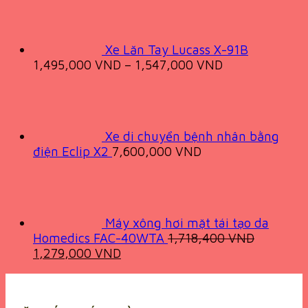
Xe Lăn Tay Lucass X-91B
1,495,000
VND
–
1,547,000
VND
Xe di chuyển bệnh nhân bằng
điện Eclip X2
7,600,000
VND
Máy xông hơi mặt tái tạo da
Homedics FAC-40WTA
1,718,400
VND
Original
Current
1,279,000
VND
price
price
was:
is:
1,718,400 VND.
1,279,000 VND.