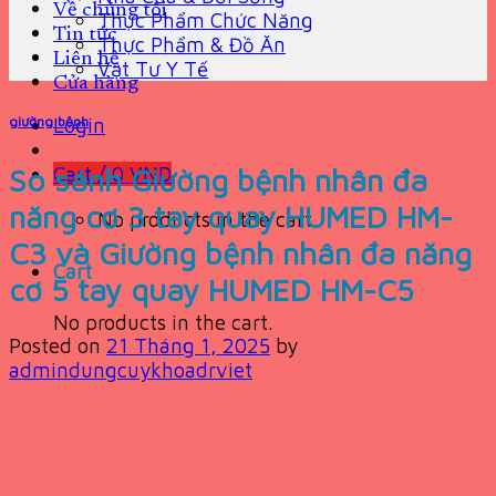
Về chúng tôi
Thực Phẩm Chức Năng
Tin tức
Thực Phẩm & Đồ Ăn
Liên hệ
Vật Tư Y Tế
Cửa hàng
giường bệnh
Login
So sánh Giường bệnh nhân đa
Cart /
0
VND
năng cơ 3 tay quay HUMED HM-
No products in the cart.
C3 và Giường bệnh nhân đa năng
Cart
cơ 5 tay quay HUMED HM-C5
No products in the cart.
Posted on
21 Tháng 1, 2025
by
admindungcuykhoadrviet