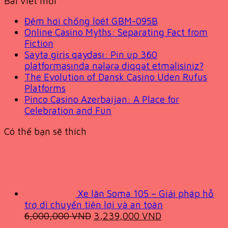
Bài viết mới
Đệm hơi chống loét GBM-095B
Online Casino Myths: Separating Fact from
Fiction
Sayta giriş qaydası: Pin up 360
platformasında nələrə diqqət etməlisiniz?
The Evolution of Dansk Casino Uden Rufus
Platforms
Pinco Casino Azerbaijan: A Place for
Celebration and Fun
Có thể bạn sẽ thích
Xe lăn Soma 105 – Giải pháp hỗ
trợ di chuyển tiện lợi và an toàn
Original
Current
6,000,000
VND
3,239,000
VND
price
price