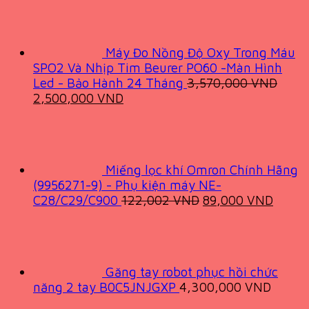
was:
is:
1,100,000 VND.
719,000 VND.
Máy Đo Nồng Độ Oxy Trong Máu
SPO2 Và Nhịp Tim Beurer PO60 -Màn Hình
Led - Bảo Hành 24 Tháng
3,570,000
VND
Original
Current
2,500,000
VND
price
price
was:
is:
3,570,000 VND.
2,500,000 VND.
Miếng lọc khí Omron Chính Hãng
(9956271-9) - Phụ kiện máy NE-
Original
Curre
C28/C29/C900
122,002
VND
89,000
VND
price
price
was:
is:
122,002 VND.
89,00
Găng tay robot phục hồi chức
năng 2 tay B0C5JNJGXP
4,300,000
VND