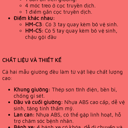
4 móc treo ở cọc truyền dịch.
1 điểm gắn cọc truyền dịch.
Điểm khác nhau:
HM-C3
: Có 3 tay quay kèm bô vệ sinh.
HM-C5:
Có 5 tay quay kèm bô vệ sinh,
chậu gội đầu
CHẤT LIỆU VÀ THIẾT KẾ
Cả hai mẫu giường đều làm từ vật liệu chất lượng
cao:
Khung giường:
Thép sơn tĩnh điện, bền bỉ,
chống gỉ sét.
Đầu và cuối giường:
Nhựa ABS cao cấp, dễ vệ
sinh, tăng tính thẩm mỹ.
Lan can:
Nhựa ABS, có thể gập linh hoạt, hỗ
trợ chăm sóc bệnh nhân.
Bánh xe:
4 bánh xe có khóa, dễ di chuyển và