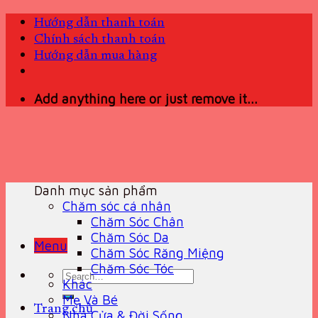
Skip
Hướng dẫn thanh toán
to
Chính sách thanh toán
content
Hướng dẫn mua hàng
Add anything here or just remove it...
Danh mục sản phẩm
Chăm sóc cá nhân
Chăm Sóc Chân
Chăm Sóc Da
Menu
Chăm Sóc Răng Miệng
Chăm Sóc Tóc
Search
Khác
for:
Mẹ Và Bé
Trang chủ
Nhà Cửa & Đời Sống