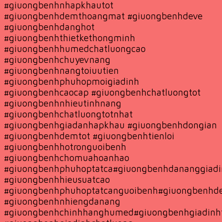
#giuongbenhnhapkhautot
#giuongbenhdemthoangmat #giuongbenhdeve
#giuongbenhdanghot
#giuongbenhthietkethongminh
#giuongbenhhumedchatluongcao
#giuongbenhchuyevnang
#giuongbenhnangtoiuutien
#giuongbenhphuhopmoigiadinh
#giuongbenhcaocap #giuongbenhchatluongtot
#giuongbenhnhieutinhnang
#giuongbenhchatluongtotnhat
#giuongbenhgiadanhapkhau #giuongbenhdongian
#giuongbenhdemtot #giuongbenhtienloi
#giuongbenhhotronguoibenh
#giuongbenhchomuahoanhao
#giuongbenhphuhoptatca#giuongbenhdananggiadi
#giuongbenhhieusuatcao
#giuongbenhphuhoptatcanguoibenh#giuongbenhd
#giuongbenhnhiengdanang
#giuongbenhchinhhanghumed#giuongbenhgiadinh