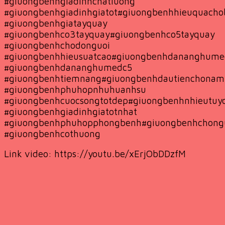
#giuongbenhgiadinhchatluong
#giuongbenhgiadinhgiatot#giuongbenhhieuquacho
#giuongbenhgiatayquay
#giuongbenhco3tayquay#giuongbenhco5tayquay
#giuongbenhchodonguoi
#giuongbenhhieusuatcao#giuongbenhdananghum
#giuongbenhdananghumedc5
#giuongbenhtiemnang#giuongbenhdautienchona
#giuongbenhphuhopnhuhuanhsu
#giuongbenhcuocsongtotdep#giuongbenhnhieutuy
#giuongbenhgiadinhgiatotnhat
#giuongbenhphuhopphongbenh#giuongbenhchongu
#giuongbenhcothuong
Link video: https://youtu.be/xErjObDDzfM