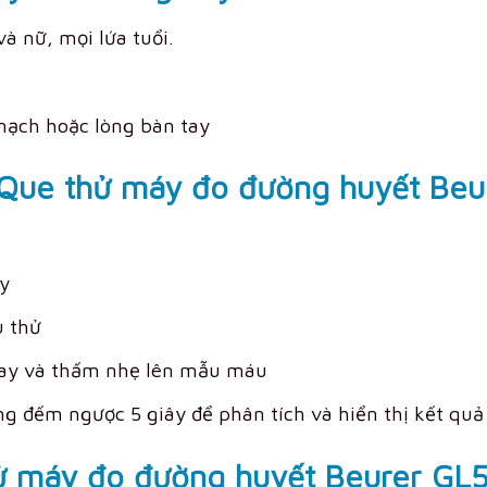
à nữ, mọi lứa tuổi.
ạch hoặc lòng bàn tay
Que thử máy đo đường huyết Beu
y
u thử
tay và thấm nhẹ lên mẫu máu
g đếm ngược 5 giây để phân tích và hiển thị kết quả
hử máy đo đường huyết Beurer GL