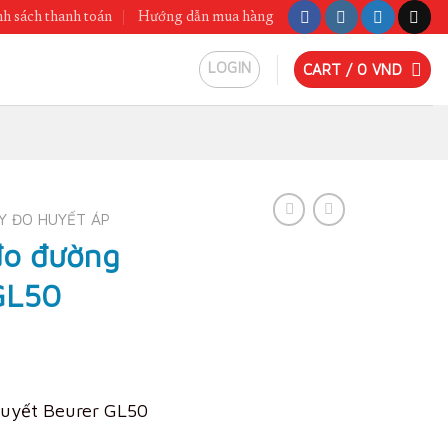
h sách thanh toán
Hướng dẫn mua hàng
LOGIN
CART /
0
VND
Y ĐO HUYẾT ÁP
đo đường
GL50
uyết Beurer GL50