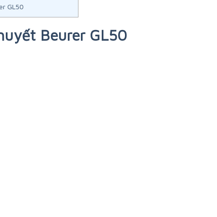
er GL50
huyết Beurer GL50