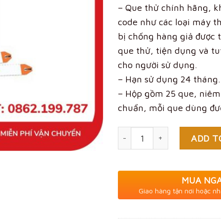
– Que thử chính hãng, k
code như các loại máy t
bị chống hàng giả được t
que thử, tiện dụng và tu
cho người sử dụng.
– Hạn sử dụng 24 tháng.
– Hộp gồm 25 que, niêm
chuẩn, mỗi que dùng đư
Quantity
ADD T
MUA NG
Giao hàng tận nơi hoặc nh