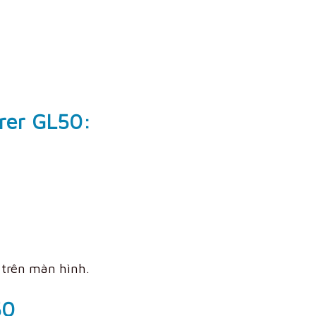
rer GL50
:
 trên màn hình.
50