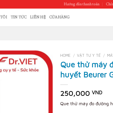
Hướng dẫn thanh toán
Chín
TÔI
TIN TỨC
LIÊN HỆ
CỬA HÀNG
HOME
/
VẬT TƯ Y TẾ
/
MÁ
Que thử máy 
huyết Beurer 
250,000
VND
Que thử máy đo đường h