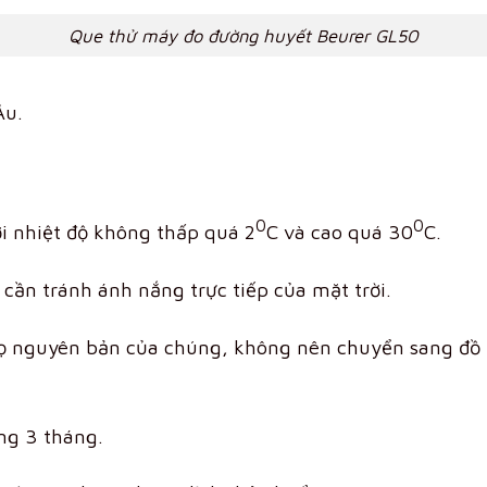
Que thử máy đo đường huyết Beurer GL50
Âu.
0
0
i nhiệt độ không thấp quá 2
C và cao quá 30
C.
cần tránh ánh nắng trực tiếp của mặt trời.
lọ nguyên bản của chúng, không nên chuyển sang đồ 
ng 3 tháng.