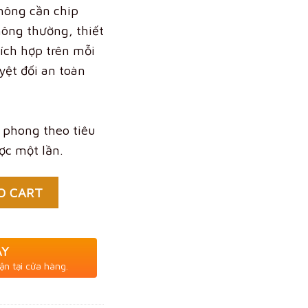
hông cần chip
hông thường, thiết
ích hợp trên mỗi
yệt đối an toàn
 phong theo tiêu
ợc một lần.
O CART
AY
ận tại cửa hàng.