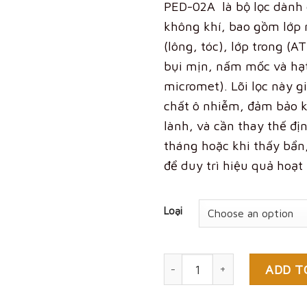
PED-02A là bộ lọc dành
không khí, bao gồm lớp n
(lông, tóc), lớp trong (
bụi mịn, nấm mốc và hạt
micromet). Lõi lọc này gi
chất ô nhiễm, đảm bảo k
lành, và cần thay thế đị
tháng hoặc khi thấy bẩn
để duy trì hiệu quả hoạt
Loại
Quantity
ADD T