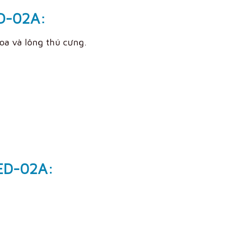
ED-02A:
hoa và lông thú cưng.
PED-02A: