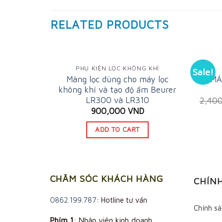
RELATED PRODUCTS
PHỤ KIỆN LỌC KHÔNG KHÍ
Sale!
Màng lọc dùng cho máy lọc
MÁ
không khí và tạo độ ẩm Beurer
LR300 và LR310
2,40
900,000
VND
ADD TO CART
CHĂM SÓC KHÁCH HÀNG
CHÍN
0862.199.787
: Hotline tư vấn
Chính s
Phím 1
: Nhân viên kinh doanh