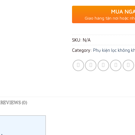
MUA NG
Giao hàng tận nơi hoặc nh
SKU:
N/A
Category:
Phụ kiện lọc không kh
REVIEWS (0)