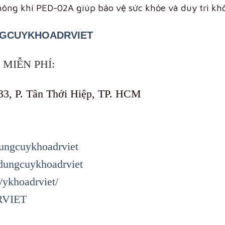
hông khí PED-02A giúp bảo vệ sức khỏe và duy trì kh
GCUYKHOADRVIET
MIỄN PHÍ:
33, P. Tân Thới Hiệp, TP. HCM
ungcuykhoadrviet
dungcuykhoadrviet
/ykhoadrviet/
DRVIET