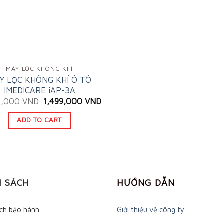
MÁY LỌC KHÔNG KHÍ
Y LỌC KHÔNG KHÍ Ô TÔ
IMEDICARE iAP-3A
Original
Current
0,000
VND
1,499,000
VND
price
price
was:
is:
ADD TO CART
2,400,000 VND.
1,499,000 VND.
H SÁCH
HƯỚNG DẪN
ách bảo hành
Giới thiệu về công ty