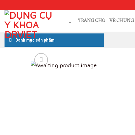
Skip
to
content
TRANG CHỦ
VỀ CHÚNG 
Danh mục sản phẩm