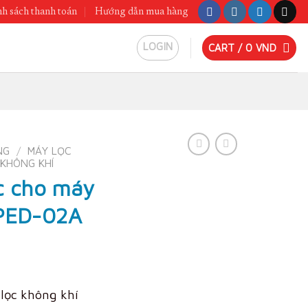
h sách thanh toán
Hướng dẫn mua hàng
LOGIN
CART /
0
VND
NG
/
MÁY LỌC
 KHÔNG KHÍ
ọc cho máy
 PED-02A
 lọc không khí