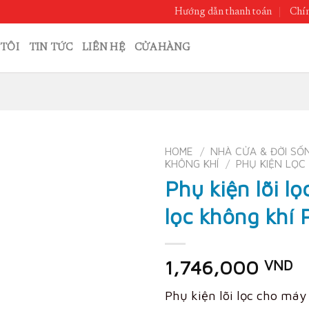
Hướng dẫn thanh toán
Chín
TÔI
TIN TỨC
LIÊN HỆ
CỬA HÀNG
HOME
/
NHÀ CỬA & ĐỜI SỐ
KHÔNG KHÍ
/
PHỤ KIỆN LỌC
Phụ kiện lõi l
lọc không khí
1,746,000
VND
Phụ kiện lõi lọc cho máy