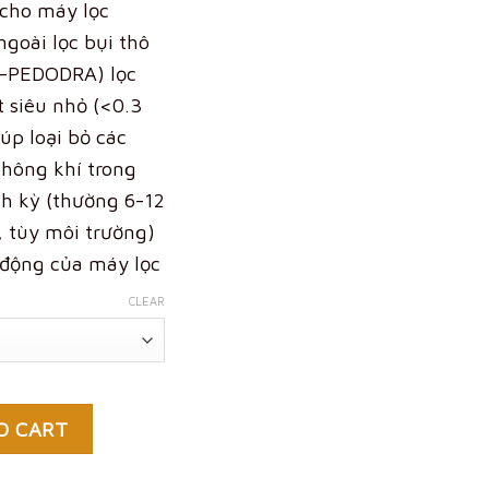
 cho máy lọc
goài lọc bụi thô
AT-PEDODRA) lọc
 siêu nhỏ (<0.3
úp loại bỏ các
hông khí trong
nh kỳ (thường 6-12
, tùy môi trường)
 động của máy lọc
CLEAR
O CART