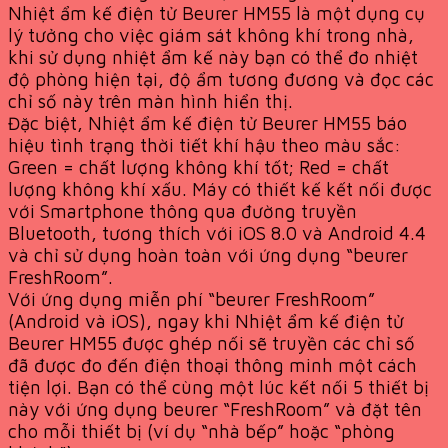
Nhiệt ẩm kế điện tử Beurer HM55 là một dụng cụ
lý tưởng cho việc giám sát không khí trong nhà,
khi sử dụng nhiệt ẩm kế này bạn có thể đo nhiệt
độ phòng hiện tại, độ ẩm tương đương và đọc các
chỉ số này trên màn hình hiển thị.
Đặc biệt, Nhiệt ẩm kế điện tử Beurer HM55 báo
hiệu tình trạng thời tiết khí hậu theo màu sắc:
Green = chất lượng không khí tốt; Red = chất
lượng không khí xấu. Máy có thiết kế kết nối được
với Smartphone thông qua đường truyền
Bluetooth, tương thích với iOS 8.0 và Android 4.4
và chỉ sử dụng hoàn toàn với ứng dụng “beurer
FreshRoom”.
Với ứng dụng miễn phí “beurer FreshRoom”
(Android và iOS), ngay khi Nhiệt ẩm kế điện tử
Beurer HM55 được ghép nối sẽ truyền các chỉ số
đã được đo đến điện thoại thông minh một cách
tiện lợi. Bạn có thể cùng một lúc kết nối 5 thiết bị
này với ứng dụng beurer “FreshRoom” và đặt tên
cho mỗi thiết bị (ví dụ “nhà bếp” hoặc “phòng