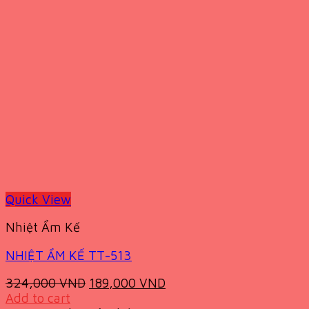
Quick View
Nhiệt Ẩm Kế
NHIỆT ẨM KẾ TT-513
Original
Current
324,000
VND
189,000
VND
price
price
Add to cart