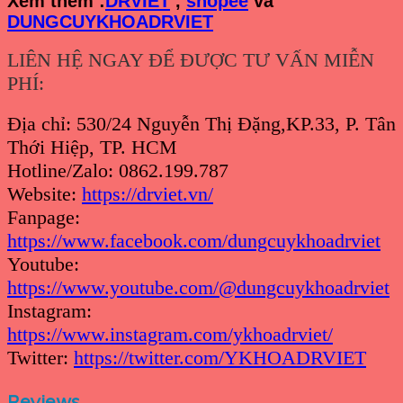
Xem th
êm :
DRVIET
,
shopee
và
DUNGCUYKHOADRVIET
LIÊN HỆ NGAY ĐỂ ĐƯỢC TƯ VẤN MIỄN
PHÍ:
Địa chỉ: 530/24 Nguyễn Thị Đặng,KP.33, P. Tân
Thới Hiệp, TP. HCM
Hotline/Zalo: 0862.199.787
Website:
https://drviet.vn/
Fanpage:
https://www.facebook.com/dungcuykhoadrviet
Youtube:
https://www.youtube.com/@dungcuykhoadrviet
Instagram:
https://www.instagram.com/ykhoadrviet/
Twitter:
https://twitter.com/YKHOADRVIET
Reviews