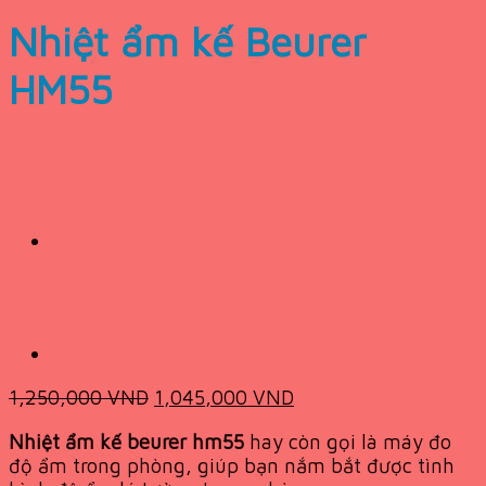
Nhiệt ẩm kế Beurer
HM55
Original
Current
1,250,000
VND
1,045,000
VND
price
price
Nhiệt ẩm kế beurer hm55
hay còn gọi là máy đo
was:
is:
độ ẩm trong phòng, giúp bạn nắm bắt được tình
1,250,000 VND.
1,045,000 VND.