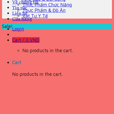
Về chúng tôi
Thực Phẩm Chức Năng
Tin tức
Thực Phẩm & Đồ Ăn
Liên hệ
Vật Tư Y Tế
Cửa hàng
Sale!
Login
Cart /
0
VND
No products in the cart.
Cart
No products in the cart.