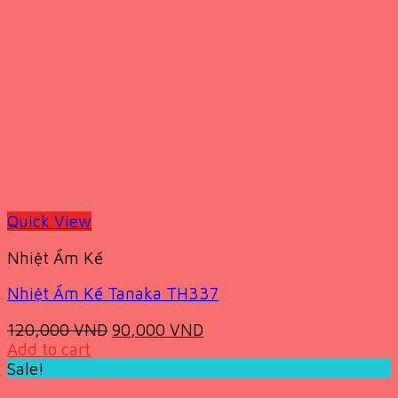
Quick View
Nhiệt Ẩm Kế
Nhiệt Ẩm Kế Tanaka TH337
Original
Current
120,000
VND
90,000
VND
price
price
Add to cart
was:
is:
Sale!
120,000 VND.
90,000 VND.