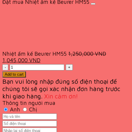
was:
is:
Đặt mua Nhiệt ẩm kế Beurer HM55
324,000 VND.
189,000 VND.
Nhiệt ẩm kế Beurer HM55
1,250,000
VND
Original
Current
1,045,000
VND
price
Quantity
price
was:
is:
Add to cart
1,250,000 VND.
1,045,000 VND.
Bạn vui lòng nhập đúng số điện thoại để
chúng tôi sẽ gọi xác nhận đơn hàng trước
khi giao
hàng.
Xin cảm ơn!
Thông tin người mua
Anh
Chị