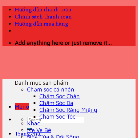
Skip
Hướng dẫn thanh toán
to
Chính sách thanh toán
content
Hướng dẫn mua hàng
Add anything here or just remove it...
Danh mục sản phẩm
Chăm sóc cá nhân
Chăm Sóc Chân
Chăm Sóc Da
Menu
Chăm Sóc Răng Miệng
Chăm Sóc Tóc
Search
Khác
for:
Mẹ Và Bé
Trang chủ
Nhà Cửa & Đời Sống