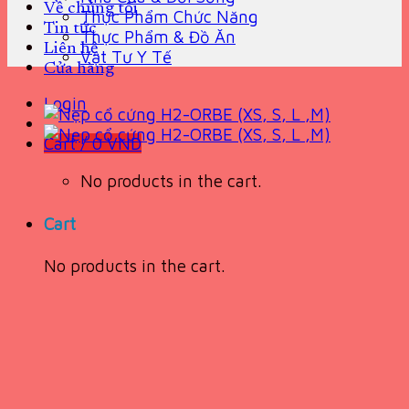
Về chúng tôi
Thực Phẩm Chức Năng
Tin tức
Thực Phẩm & Đồ Ăn
Liên hệ
Vật Tư Y Tế
Cửa hàng
Login
Cart /
0
VND
No products in the cart.
Cart
No products in the cart.