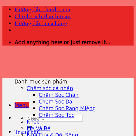
Skip
Hướng dẫn thanh toán
to
Chính sách thanh toán
content
Hướng dẫn mua hàng
Add anything here or just remove it...
Danh mục sản phẩm
Chăm sóc cá nhân
Chăm Sóc Chân
Chăm Sóc Da
Menu
Chăm Sóc Răng Miệng
Chăm Sóc Tóc
Search
Khác
for:
Mẹ Và Bé
Trang chủ
Nhà Cửa & Đời Sống