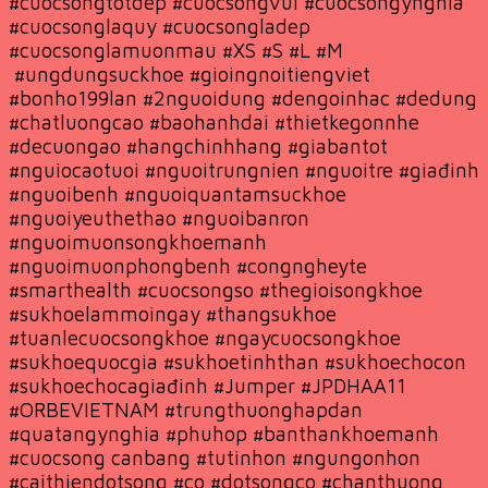
#cuocsongtotdep #cuocsongvui #cuocsongynghia
#cuocsonglaquy #cuocsongladep
#cuocsonglamuonmau #XS #S #L #M
#ungdungsuckhoe #gioingnoitiengviet
#bonho199lan #2nguoidung #dengoinhac #dedung
#chatluongcao #baohanhdai #thietkegonnhe
#decuongao #hangchinhhang #giabantot
#nguiocaotuoi #nguoitrungnien #nguoitre #giađinh
#nguoibenh #nguoiquantamsuckhoe
#nguoiyeuthethao #nguoibanron
#nguoimuonsongkhoemanh
#nguoimuonphongbenh #congngheyte
#smarthealth #cuocsongso #thegioisongkhoe
#sukhoelammoingay #thangsukhoe
#tuanlecuocsongkhoe #ngaycuocsongkhoe
#sukhoequocgia #sukhoetinhthan #sukhoechocon
#sukhoechocagiađinh #Jumper #JPDHAA11
#ORBEVIETNAM #trungthuonghapdan
#quatangynghia #phuhop #banthankhoemanh
#cuocsong canbang #tutinhon #ngungonhon
#caithiendotsong #co #dotsongco #chanthuong