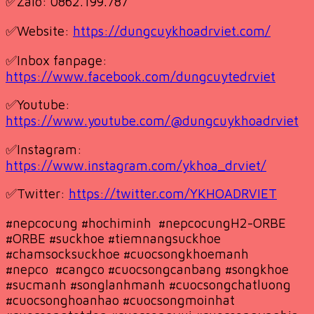
✅Zalo: 0862.199.787
✅Website:
https://dungcuykhoadrviet.com/
✅Inbox fanpage:
https://www.facebook.com/dungcuytedrviet
✅Youtube:
https://www.youtube.com/@dungcuykhoadrviet
✅Instagram:
https://www.instagram.com/ykhoa_drviet/
✅Twitter:
https://twitter.com/YKHOADRVIET
#nepcocung #hochiminh #nepcocungH2-ORBE
#ORBE #suckhoe #tiemnangsuckhoe
#chamsocksuckhoe #cuocsongkhoemanh
#nepco #cangco #cuocsongcanbang #songkhoe
#sucmanh #songlanhmanh #cuocsongchatluong
#cuocsonghoanhao #cuocsongmoinhat