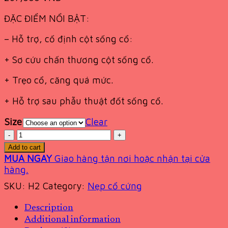
ĐẶC ĐIỂM NỔI BẬT:
– Hỗ trợ, cố định cột sống cổ:
+ Sơ cứu chấn thương cột sống cổ.
+ Trẹo cổ, căng quá mức.
+ Hỗ trợ sau phẫu thuật đốt sống cổ.
Size
Clear
Quantity
Add to cart
MUA NGAY
Giao hàng tận nơi hoặc nhận tại cửa
hàng.
SKU:
H2
Category:
Nẹp cổ cứng
Description
Additional information