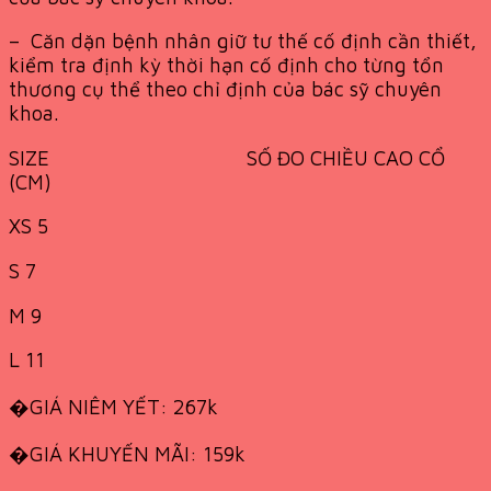
– Căn dặn bệnh nhân giữ tư thế cố định cần thiết,
kiểm tra định kỳ thời hạn cố định cho từng tổn
thương cụ thể theo chỉ định của bác sỹ chuyên
khoa.
SIZE SỐ ĐO CHIỀU CAO CỔ
(CM)
XS 5
S 7
M 9
L 11
�GIÁ NIÊM YẾT: 267k
�GIÁ KHUYẾN MÃI: 159k