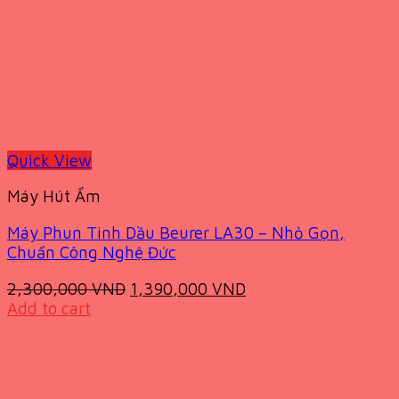
Quick View
Máy Hút Ẩm
Máy Phun Tinh Dầu Beurer LA30 – Nhỏ Gọn,
Chuẩn Công Nghệ Đức
Original
Current
2,300,000
VND
1,390,000
VND
price
price
Add to cart
was:
is:
2,300,000 VND.
1,390,000 VND.