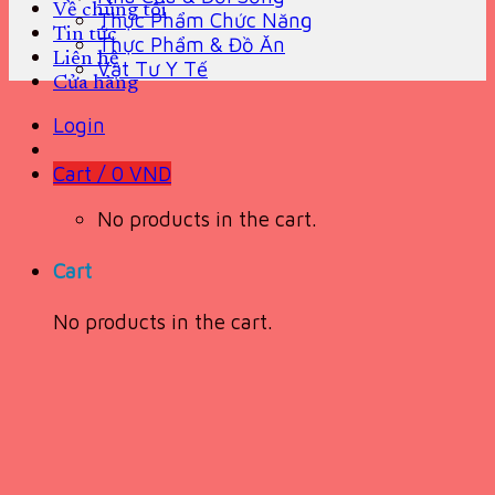
Về chúng tôi
Thực Phẩm Chức Năng
Tin tức
Thực Phẩm & Đồ Ăn
Liên hệ
Vật Tư Y Tế
Cửa hàng
Login
Cart /
0
VND
No products in the cart.
Cart
No products in the cart.