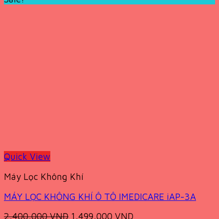
Quick View
Máy Lọc Không Khí
MÁY LỌC KHÔNG KHÍ Ô TÔ IMEDICARE iAP-3A
Original
Current
2,400,000
VND
1,499,000
VND