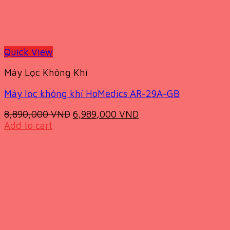
Quick View
Máy Lọc Không Khí
Máy lọc không khí HoMedics AR-29A-GB
Original
Current
8,890,000
VND
6,989,000
VND
price
price
Add to cart
was:
is:
8,890,000 VND.
6,989,000 VND.