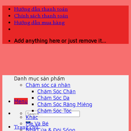
Skip
Hướng dẫn thanh toán
to
Chính sách thanh toán
content
Hướng dẫn mua hàng
Add anything here or just remove it...
Danh mục sản phẩm
Chăm sóc cá nhân
Chăm Sóc Chân
Chăm Sóc Da
Menu
Chăm Sóc Răng Miệng
Chăm Sóc Tóc
Search
Khác
for:
Mẹ Và Bé
Trang chủ
Nhà Cửa & Đời Sống