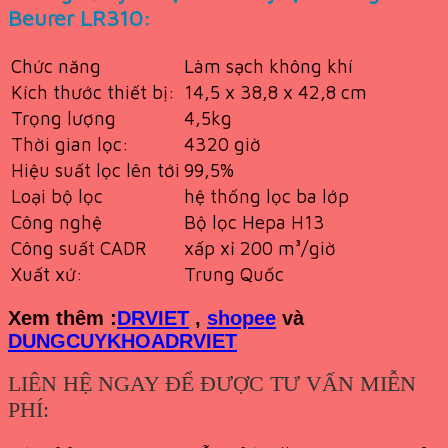
Beurer LR310:
Chức năng
Làm sạch không khí
Kích thước thiết bị:
14,5 x 38,8 x 42,8 cm
Trọng lượng
4,5kg
Thời gian lọc:
4320 giờ
Hiệu suất lọc lên tới
99,5%
Loại bộ lọc
hệ thống lọc ba lớp
Công nghệ
Bộ lọc Hepa H13
Công suất CADR
xấp xỉ 200 m³/giờ
Xuất xứ:
Trung Quốc
Xem th
êm :
DRVIET
,
shopee
và
DUNGCUYKHOADRVIET
LIÊN HỆ NGAY ĐỂ ĐƯỢC TƯ VẤN MIỄN
PHÍ: