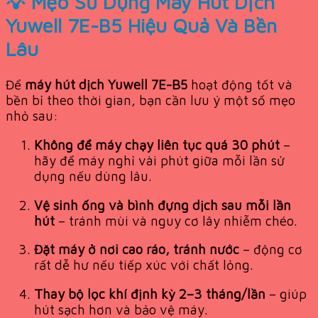
💡 Mẹo Sử Dụng Máy Hút Dịch
Yuwell 7E-B5 Hiệu Quả Và Bền
Lâu
Để
máy hút dịch Yuwell 7E-B5
hoạt động tốt và
bền bỉ theo thời gian, bạn cần lưu ý một số mẹo
nhỏ sau:
Không để máy chạy liên tục quá 30 phút
–
hãy để máy nghỉ vài phút giữa mỗi lần sử
dụng nếu dùng lâu.
Vệ sinh ống và bình đựng dịch sau mỗi lần
hút
– tránh mùi và nguy cơ lây nhiễm chéo.
Đặt máy ở nơi cao ráo, tránh nước
– động cơ
rất dễ hư nếu tiếp xúc với chất lỏng.
Thay bộ lọc khí định kỳ 2–3 tháng/lần
– giúp
hút sạch hơn và bảo vệ máy.