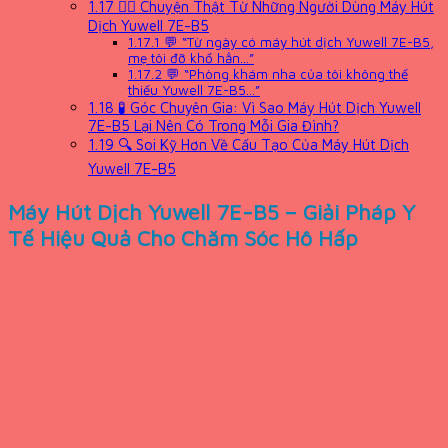
1.17
👨‍⚕️ Chuyện Thật Từ Những Người Dùng Máy Hút
Dịch Yuwell 7E-B5
1.17.1
💬 “Từ ngày có máy hút dịch Yuwell 7E-B5,
mẹ tôi đỡ khổ hẳn…”
1.17.2
💬 “Phòng khám nha của tôi không thể
thiếu Yuwell 7E-B5…”
1.18
🧪 Góc Chuyên Gia: Vì Sao Máy Hút Dịch Yuwell
7E-B5 Lại Nên Có Trong Mỗi Gia Đình?
1.19
🔍 Soi Kỹ Hơn Về Cấu Tạo Của Máy Hút Dịch
Yuwell 7E-B5
Máy Hút Dịch Yuwell 7E-B5 – Giải Pháp Y
Tế Hiệu Quả Cho Chăm Sóc Hô Hấp