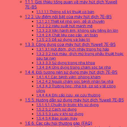
1.1
1. Giới thiệu tổng quan về máy hút dịch Yuwell
7E-B5
1.1.1
1.1 Thông số kỹ thuật cơ bản
1.2
2. Ưu điểm nổi bật của máy hút dịch 7E-B5
1.2.1
2.1 Thiết kế nhỏ gọn, dễ di chuyển
1.2.2
2.2 Hiệu suất hút mạnh mẽ
1.2.3
2.3 Vận hành êm, không gây tiếng ồn lớn
1.2.4
2.4 Chất liệu cao cấp, an toàn
1.2.5
2.5 Dễ sử dụng và bảo trì
1.3
3. Công dụng của máy hút dịch Yuwell 7E-B5
1.3.1
3.1 Hút đờm, dịch nhầy trong hô hấp
1.3.2
3.2 Hút máu, dịch mủ trong phẫu thuật hoặc
sau tai nạn
1.3.3
3.3 Sử dụng trong nha khoa
1.3.4
3.4 Ứng dụng trong chăm sóc tại nhà
1.4
4. Đối tượng nên sử dụng máy hút dịch 7E-B5
1.4.1
4.1 Các bệnh viện, phòng khám
1.4.2
4.2 Người chăm sóc bệnh nhân tại nhà
1.4.3
4.3 Trường học, nhà trẻ, cơ sở y tế công
cộng
1.4.4
4.4 Đội cấp cứu, xe cứu thương
1.5
5. Hướng dẫn sử dụng máy hút dịch Yuwell 7E-B5
1.5.1
5.1 Chuẩn bị trước khi sử dụng
1.5.2
5.2 Cách sử dụng
1.5.3
5.3 Lưu ý khi sử dụng
1.5.4
5.4 Bảo quản máy
1.6
6. Các câu hỏi thường gặp (FAQ)