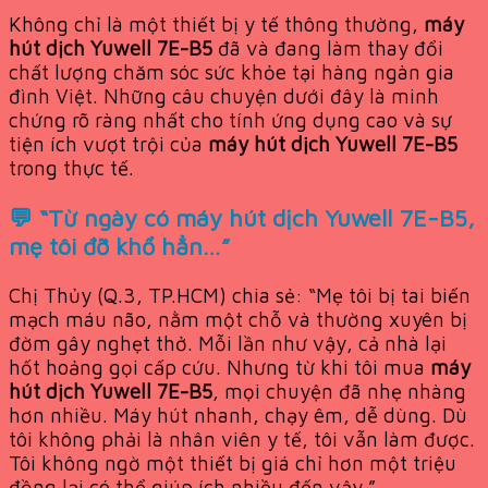
Không chỉ là một thiết bị y tế thông thường,
máy
hút dịch Yuwell 7E-B5
đã và đang làm thay đổi
chất lượng chăm sóc sức khỏe tại hàng ngàn gia
đình Việt. Những câu chuyện dưới đây là minh
chứng rõ ràng nhất cho tính ứng dụng cao và sự
tiện ích vượt trội của
máy hút dịch Yuwell 7E-B5
trong thực tế.
💬 “Từ ngày có máy hút dịch Yuwell 7E-B5,
mẹ tôi đỡ khổ hẳn…”
Chị Thủy (Q.3, TP.HCM) chia sẻ: “Mẹ tôi bị tai biến
mạch máu não, nằm một chỗ và thường xuyên bị
đờm gây nghẹt thở. Mỗi lần như vậy, cả nhà lại
hốt hoảng gọi cấp cứu. Nhưng từ khi tôi mua
máy
hút dịch Yuwell 7E-B5
, mọi chuyện đã nhẹ nhàng
hơn nhiều. Máy hút nhanh, chạy êm, dễ dùng. Dù
tôi không phải là nhân viên y tế, tôi vẫn làm được.
Tôi không ngờ một thiết bị giá chỉ hơn một triệu
đồng lại có thể giúp ích nhiều đến vậy.”