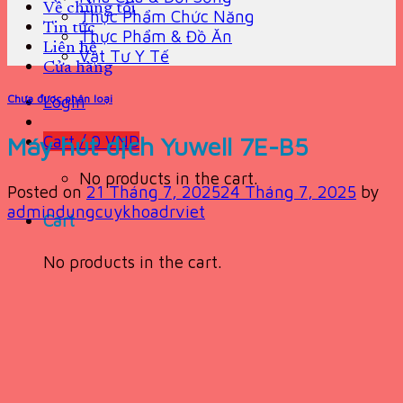
Về chúng tôi
Thực Phẩm Chức Năng
Tin tức
Thực Phẩm & Đồ Ăn
Liên hệ
Vật Tư Y Tế
Cửa hàng
Chưa được phân loại
Login
Máy hút dịch Yuwell 7E-B5
Cart /
0
VND
No products in the cart.
Posted on
21 Tháng 7, 2025
24 Tháng 7, 2025
by
admindungcuykhoadrviet
Cart
No products in the cart.