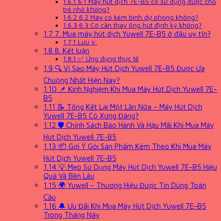
1.6.1
6.1 Máy hút dịch 7E-B5 có sử dụng được cho
trẻ nhỏ không?
1.6.2
6.2 Máy có kèm bình dự phòng không?
1.6.3
6.3 Có cần thay ống hút định kỳ không?
1.7
7. Mua máy hút dịch Yuwell 7E-B5 ở đâu uy tín?
1.7.1
Lưu ý:
1.8
8. Kết luận
1.8.1
✅ Ứng dụng thực tế
1.9
🔍 Vì Sao Máy Hút Dịch Yuwell 7E-B5 Được Ưa
Chuộng Nhất Hiện Nay?
1.10
📌 Kinh Nghiệm Khi Mua Máy Hút Dịch Yuwell 7E-
B5
1.11
📝 Tổng Kết Lại Một Lần Nữa – Máy Hút Dịch
Yuwell 7E-B5 Có Xứng Đáng?
1.12
🛡️ Chính Sách Bảo Hành Và Hậu Mãi Khi Mua Máy
Hút Dịch Yuwell 7E-B5
1.13
📦 Gợi Ý Gói Sản Phẩm Kèm Theo Khi Mua Máy
Hút Dịch Yuwell 7E-B5
1.14
💡 Mẹo Sử Dụng Máy Hút Dịch Yuwell 7E-B5 Hiệu
Quả Và Bền Lâu
1.15
🌍 Yuwell – Thương Hiệu Được Tin Dùng Toàn
Cầu
1.16
🔔 Ưu Đãi Khi Mua Máy Hút Dịch Yuwell 7E-B5
Trong Tháng Này