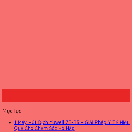
21
Th7
Mục lục
1
Máy Hút Dịch Yuwell 7E-B5 – Giải Pháp Y Tế Hiệu
Quả Cho Chăm Sóc Hô Hấp