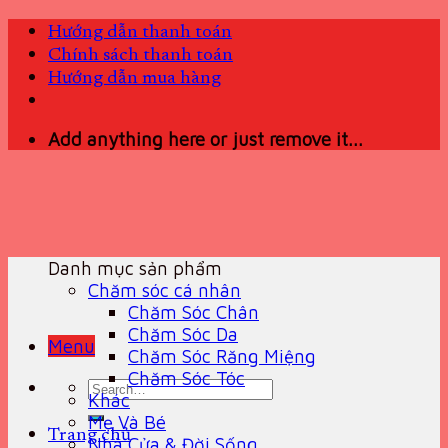
Skip
Hướng dẫn thanh toán
to
Chính sách thanh toán
content
Hướng dẫn mua hàng
Add anything here or just remove it...
Danh mục sản phẩm
Chăm sóc cá nhân
Chăm Sóc Chân
Chăm Sóc Da
Menu
Chăm Sóc Răng Miệng
Chăm Sóc Tóc
Search
Khác
for:
Mẹ Và Bé
Trang chủ
Nhà Cửa & Đời Sống