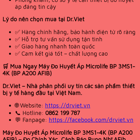
áp đáng tin cậy
Lý do nên chọn mua tại Dr.Viet
✅ Hàng chính hãng, bảo hành điện tử rõ ràng
✅ Hỗ trợ tư vấn sử dụng tận tình
✅ Giao hàng nhanh toàn quốc
✅ Cam kết giá tốt – chất lượng cao
🛒 Mua Ngay Máy Đo Huyết Áp Microlife BP 3MS1-
4K (BP A200 AFIB)
Dr.Viet – Nhà phân phối uy tín các sản phẩm thiết
bị y tế hàng đầu tại Việt Nam.
🌐 Website:
https://drviet.vn
📞 Hotline:
0862 199 787
💬 Fanpage:
https://facebook.com/drviet.vn
Máy Đo Huyết Áp Microlife BP 3MS1-4K (BP A200
AFIB) – Đo Chính Xác, Cảnh Báo Rung Nhĩ AFib