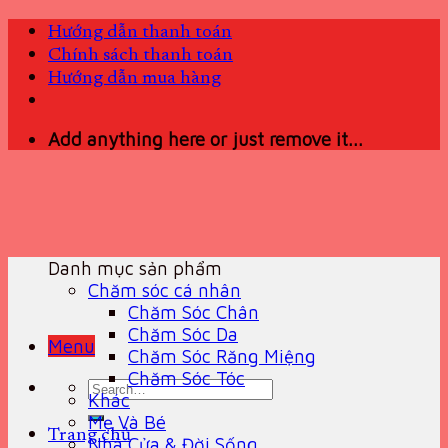
Skip
Hướng dẫn thanh toán
to
Chính sách thanh toán
content
Hướng dẫn mua hàng
Add anything here or just remove it...
Danh mục sản phẩm
Chăm sóc cá nhân
Chăm Sóc Chân
Chăm Sóc Da
Menu
Chăm Sóc Răng Miệng
Chăm Sóc Tóc
Search
Khác
for:
Mẹ Và Bé
Trang chủ
Nhà Cửa & Đời Sống