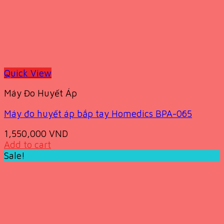
Quick View
Máy Đo Huyết Áp
Máy đo huyết áp bắp tay Homedics BPA-065
1,550,000
VND
Add to cart
Sale!