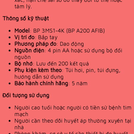
tâm lý.
Thông số kỹ thuật
Model
: BP 3MS1-4K (BP A200 AFIB)
Vị trí đo
: Bắp tay
Phương pháp đo
: Dao động
Nguồn điện
: 4 pin AA hoặc sử dụng bộ đổi
nguồn
Bộ nhớ
: Lưu đến 200 kết quả
Phụ kiện kèm theo
: Túi hơi, pin, túi đựng,
hướng dẫn sử dụng
Bảo hành chính hãng
: 5 năm
Đối tượng sử dụng
Người cao tuổi hoặc người có tiền sử bệnh tim
mạch
Người cần theo dõi huyết áp thường xuyên tại
nhà
Phòng khám, cơ sở y tế cần thiết bị đo huyết