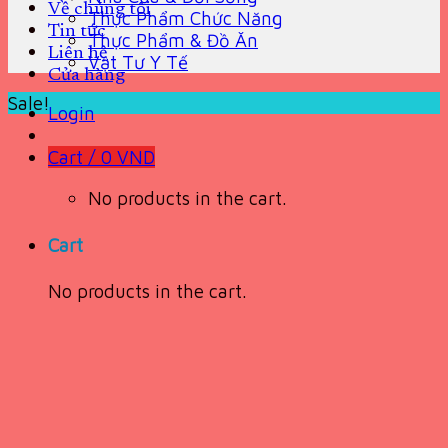
Về chúng tôi
Thực Phẩm Chức Năng
Tin tức
Thực Phẩm & Đồ Ăn
Liên hệ
Vật Tư Y Tế
Cửa hàng
Sale!
Login
Cart /
0
VND
No products in the cart.
Cart
No products in the cart.