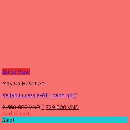
Quick View
Máy Đo Huyết Áp
Xe lăn Lucass X-61 ( bánh nhỏ)
Original
Current
2,660,000
VND
1,729,000
VND
price
price
Add to cart
was:
is:
Sale!
2,660,000 VND.
1,729,000 VND.