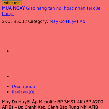
Add to cart
MUA NGAY
Giao hàng tận nơi hoặc nhận tại cửa
hàng.
SKU:
B5032
Category:
Máy Đo Huyết Áp
Description
Reviews (0)
Máy Đo Huyết Áp Microlife BP 3MS1-4K (BP A200
AFIB) – Đo Chính Xác, Cảnh Báo Rung Nhĩ AFIB