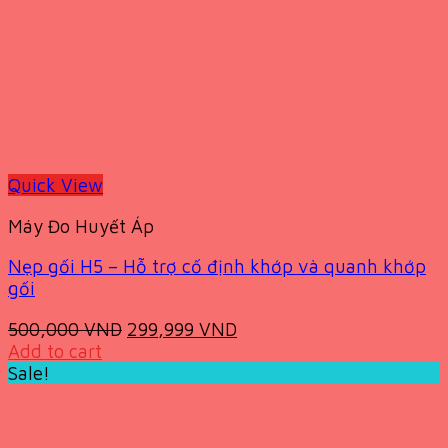
Quick View
Máy Đo Huyết Áp
Nẹp gối H5 – Hỗ trợ cố định khớp và quanh khớp
gối
Original
Current
500,000
VND
299,999
VND
price
price
Add to cart
was:
is:
Sale!
500,000 VND.
299,999 VND.