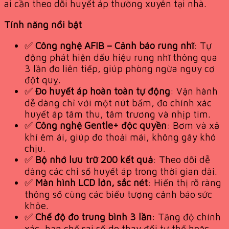
ai cần theo dõi huyết áp thường xuyên tại nhà.
Tính năng nổi bật
✅
Công nghệ AFIB – Cảnh báo rung nhĩ
: Tự
động phát hiện dấu hiệu rung nhĩ thông qua
3 lần đo liên tiếp, giúp phòng ngừa nguy cơ
đột quỵ.
✅
Đo huyết áp hoàn toàn tự động
: Vận hành
dễ dàng chỉ với một nút bấm, đo chính xác
huyết áp tâm thu, tâm trương và nhịp tim.
✅
Công nghệ Gentle+ độc quyền
: Bơm và xả
khí êm ái, giúp đo thoải mái, không gây khó
chịu.
✅
Bộ nhớ lưu trữ 200 kết quả
: Theo dõi dễ
dàng các chỉ số huyết áp trong thời gian dài.
✅
Màn hình LCD lớn, sắc nét
: Hiển thị rõ ràng
thông số cùng các biểu tượng cảnh báo sức
khỏe.
✅
Chế độ đo trung bình 3 lần
: Tăng độ chính
xác, hạn chế sai số do thay đổi tư thế hoặc