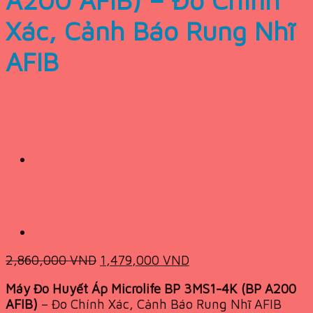
Xác, Cảnh Báo Rung Nhĩ
AFIB
Original
Current
2,860,000
VND
1,479,000
VND
price
price
Máy Đo Huyết Áp Microlife BP 3MS1-4K (BP A200
was:
is:
AFIB)
– Đo Chính Xác, Cảnh Báo Rung Nhĩ AFIB
2,860,000 VND.
1,479,000 VND.