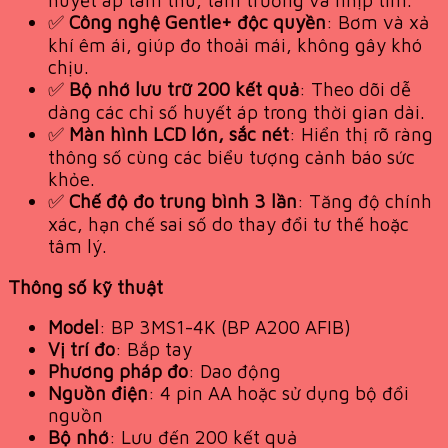
huyết áp tâm thu, tâm trương và nhịp tim.
✅
Công nghệ Gentle+ độc quyền
: Bơm và xả
khí êm ái, giúp đo thoải mái, không gây khó
chịu.
✅
Bộ nhớ lưu trữ 200 kết quả
: Theo dõi dễ
dàng các chỉ số huyết áp trong thời gian dài.
✅
Màn hình LCD lớn, sắc nét
: Hiển thị rõ ràng
thông số cùng các biểu tượng cảnh báo sức
khỏe.
✅
Chế độ đo trung bình 3 lần
: Tăng độ chính
xác, hạn chế sai số do thay đổi tư thế hoặc
tâm lý.
Thông số kỹ thuật
Model
: BP 3MS1-4K (BP A200 AFIB)
Vị trí đo
: Bắp tay
Phương pháp đo
: Dao động
Nguồn điện
: 4 pin AA hoặc sử dụng bộ đổi
nguồn
Bộ nhớ
: Lưu đến 200 kết quả