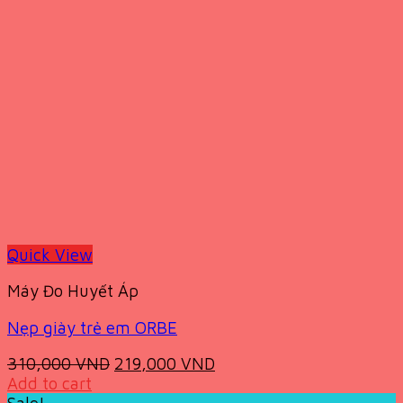
Quick View
Máy Đo Huyết Áp
Nẹp giày trẻ em ORBE
Original
Current
310,000
VND
219,000
VND
price
price
Add to cart
was:
is: