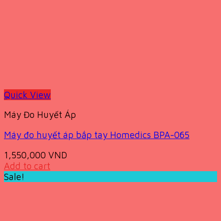
Quick View
Máy Đo Huyết Áp
Máy đo huyết áp bắp tay Homedics BPA-065
1,550,000
VND
Add to cart
Sale!