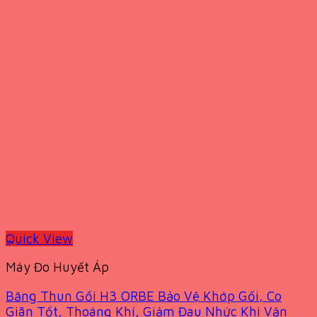
Quick View
Máy Đo Huyết Áp
Băng Thun Gối H3 ORBE Bảo Vệ Khớp Gối, Co
Giãn Tốt, Thoáng Khí, Giảm Đau Nhức Khi Vận