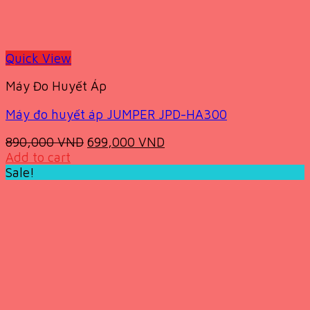
Quick View
Máy Đo Huyết Áp
Máy đo huyết áp JUMPER JPD-HA300
Original
Current
890,000
VND
699,000
VND
price
price
Add to cart
was:
is:
Sale!
890,000 VND.
699,000 VND.