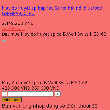
Máy đo huyết áp bắp tay Salter kết nối bluetooth
GB-BPA9301EU
2,149,200
VND
Add to cart
Đặt mua Máy đo huyết áp cơ B.Well Swiss MED-62
Máy đo huyết áp cơ B.Well Swiss MED-62
Original
Current
420,000
VND
359,000
VND
Quantity
price
price
was:
is:
Add to cart
420,000 VND.
359,000 VND.
Bạn vui lòng nhập đúng số điện thoại để