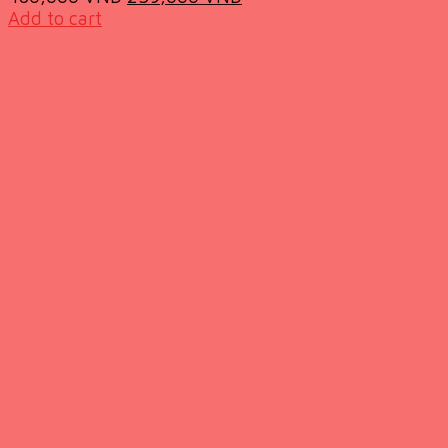
price
price
Add to cart
was:
is:
480,000 VND.
239,000 VND.