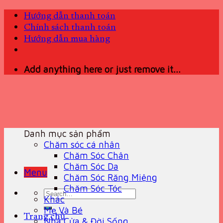
Skip
Hướng dẫn thanh toán
to
Chính sách thanh toán
content
Hướng dẫn mua hàng
Add anything here or just remove it...
Danh mục sản phẩm
Chăm sóc cá nhân
Chăm Sóc Chân
Chăm Sóc Da
Menu
Chăm Sóc Răng Miệng
Chăm Sóc Tóc
Search
Khác
for:
Mẹ Và Bé
Trang chủ
Nhà Cửa & Đời Sống