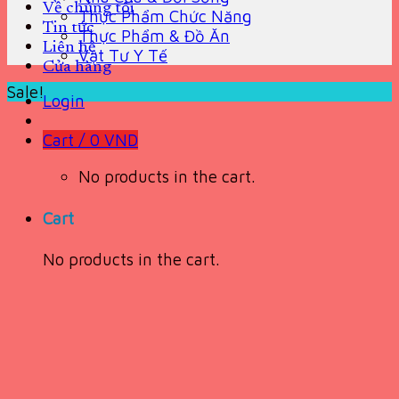
Về chúng tôi
Thực Phẩm Chức Năng
Tin tức
Thực Phẩm & Đồ Ăn
Liên hệ
Vật Tư Y Tế
Cửa hàng
Sale!
Login
Cart /
0
VND
No products in the cart.
Cart
No products in the cart.