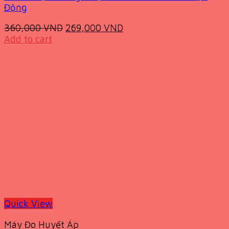
Động
Original
Current
360,000
VND
269,000
VND
price
price
Add to cart
was:
is:
360,000 VND.
269,000 VND.
Quick View
Máy Đo Huyết Áp