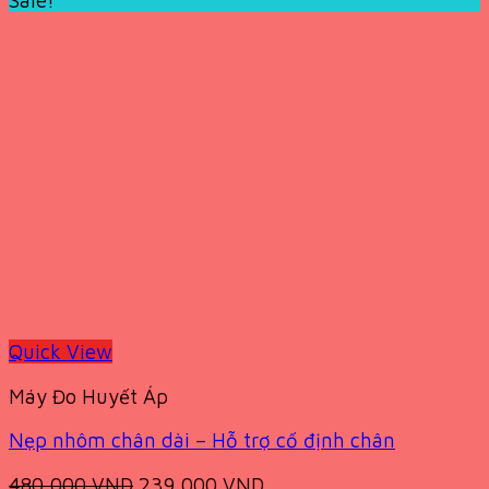
Sale!
310,000 VND.
219,000 VND.
Quick View
Máy Đo Huyết Áp
Nẹp nhôm chân dài – Hỗ trợ cố định chân
Original
Current
480,000
VND
239,000
VND