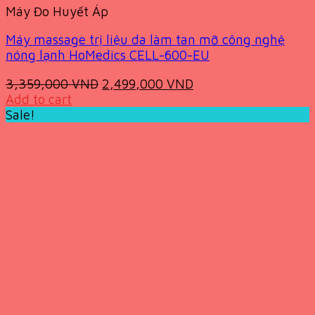
Máy Đo Huyết Áp
Máy massage trị liệu da làm tan mỡ công nghệ
nóng lạnh HoMedics CELL-600-EU
Original
Current
3,359,000
VND
2,499,000
VND
price
price
Add to cart
was:
is:
Sale!
3,359,000 VND.
2,499,000 VND.