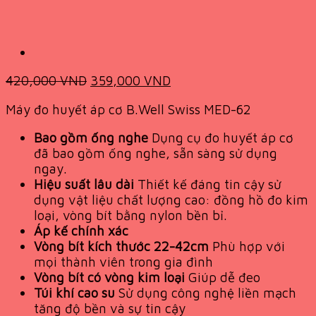
Original
Current
420,000
VND
359,000
VND
price
price
Máy đo huyết áp cơ B.Well Swiss MED-62
was:
is:
420,000 VND.
359,000 VND.
Bao gồm ống nghe
Dụng cụ đo huyết áp cơ
đã bao gồm ống nghe, sẵn sàng sử dụng
ngay.
Hiệu suất lâu dài
Thiết kế đáng tin cậy sử
dụng vật liệu chất lượng cao: đồng hồ đo kim
loại, vòng bít bằng nylon bền bỉ.
Áp kế chính xác
Vòng bít kích thước 22-42cm
Phù hợp với
mọi thành viên trong gia đình
Vòng bít có vòng kim loại
Giúp dễ đeo
Túi khí cao su
Sử dụng công nghệ liền mạch
tăng độ bền và sự tin cậy