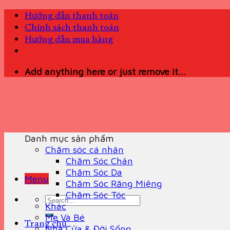
Skip
Hướng dẫn thanh toán
to
Chính sách thanh toán
content
Hướng dẫn mua hàng
Add anything here or just remove it...
Danh mục sản phẩm
Chăm sóc cá nhân
Chăm Sóc Chân
Chăm Sóc Da
Menu
Chăm Sóc Răng Miệng
Chăm Sóc Tóc
Search
Khác
for:
Mẹ Và Bé
Trang chủ
Nhà Cửa & Đời Sống