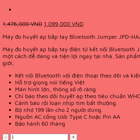
Original
Current
1,476,000
VND
1,099,000
VND
price
price
Máy đo huyết áp bắp tay Bluetooth Jumper JPD-HA
was:
is:
1,476,000 VND.
1,099,000 VND.
Máy đo huyết áp bắp tay điện tử kết nối Bluetooth 
một cách dễ dàng và tiện lợi ngay tại nhà. Sản phẩm
giới,
Kết nối Bluetooth với điện thoại theo dõi và ki
Hỗ trợ giọng nói tiếng Việt
Màn hình lớn, thông số rõ ràng
Chỉ báo theo dõi huyết áp theo tiêu chuẩn WH
Cảnh báo rối loạn nhịp tim bất thường.
Bộ nhớ 199 lần cho 2 người dùng.
Nguồn AC cổng Usb Type C hoặc Pin AA
Bảo hành 60 tháng
Quantity