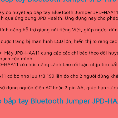
 Máy đo huyết áp bắp tay Bluetooth Jumper JPD-HAA1
minh qua ứng dụng JPD Health. Ứng dụng này cho phép 
tính năng hỗ trợ giọng nói tiếng Việt, giúp người dù
được trang bị màn hình LCD lớn, hiển thị rõ ràng các
O: Máy JPD-HAA11 cung cấp các chỉ báo theo dõi huy
 mạch của mình.
D-HAA11 có chức năng cảnh báo rối loạn nhịp tim bất
1 có bộ nhớ lưu trữ 199 lần đo cho 2 người dùng kh
 dụng nguồn điện AC hoặc 2 pin AA, giúp bạn sử dụn
p bắp tay Bluetooth Jumper JPD-HA