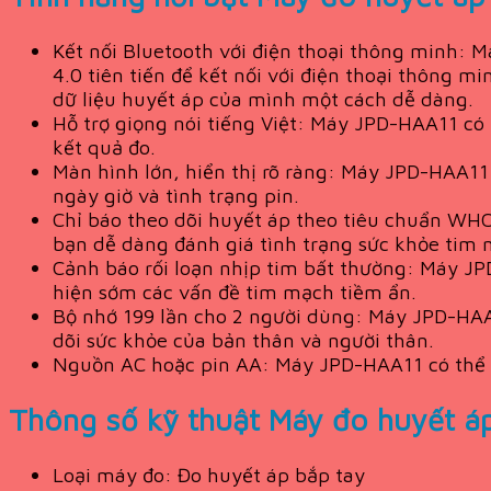
Kết nối Bluetooth với điện thoại thông minh:
4.0 tiên tiến để kết nối với điện thoại thông 
dữ liệu huyết áp của mình một cách dễ dàng.
Hỗ trợ giọng nói tiếng Việt: Máy JPD-HAA11 có 
kết quả đo.
Màn hình lớn, hiển thị rõ ràng: Máy JPD-HAA11 
ngày giờ và tình trạng pin.
Chỉ báo theo dõi huyết áp theo tiêu chuẩn WH
bạn dễ dàng đánh giá tình trạng sức khỏe tim
Cảnh báo rối loạn nhịp tim bất thường: Máy JP
hiện sớm các vấn đề tim mạch tiềm ẩn.
Bộ nhớ 199 lần cho 2 người dùng: Máy JPD-HAA1
dõi sức khỏe của bản thân và người thân.
Nguồn AC hoặc pin AA: Máy JPD-HAA11 có thể sử
Thông số kỹ thuật Máy đo huyết á
Loại máy đo:
Đo huyết áp bắp tay