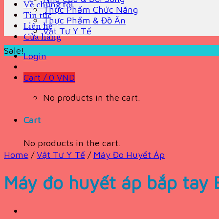
Về chúng tôi
Thực Phẩm Chức Năng
Tin tức
Thực Phẩm & Đồ Ăn
Liên hệ
Vật Tư Y Tế
Cửa hàng
Sale!
Login
Cart /
0
VND
No products in the cart.
Cart
No products in the cart.
Home
/
Vật Tư Y Tế
/
Máy Đo Huyết Áp
Máy đo huyết áp bắp tay