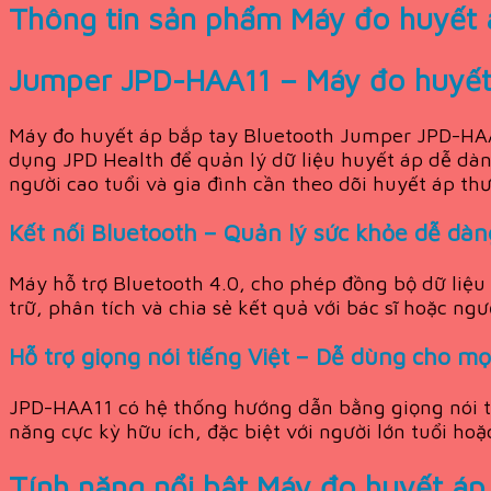
Thông tin sản phẩm Máy đo huyết 
Jumper JPD-HAA11 – Máy đo huyết á
Máy đo huyết áp bắp tay Bluetooth Jumper JPD-HAA11 
dụng JPD Health để quản lý dữ liệu huyết áp dễ dàn
người cao tuổi và gia đình cần theo dõi huyết áp th
Kết nối Bluetooth – Quản lý sức khỏe dễ dàn
Máy hỗ trợ Bluetooth 4.0, cho phép đồng bộ dữ liệu
trữ, phân tích và chia sẻ kết quả với bác sĩ hoặc ng
Hỗ trợ giọng nói tiếng Việt – Dễ dùng cho mọ
JPD-HAA11 có hệ thống hướng dẫn bằng giọng nói ti
năng cực kỳ hữu ích, đặc biệt với người lớn tuổi hoặ
Tính năng nổi bật Máy đo huyết á