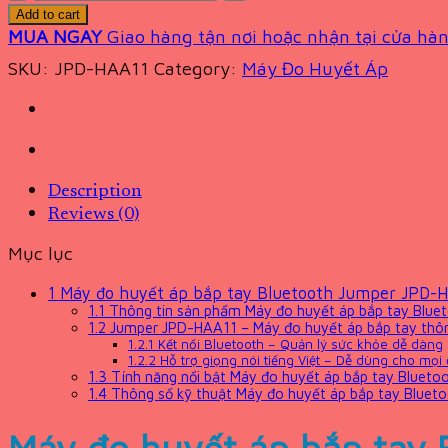
Add to cart
MUA NGAY
Giao hàng tận nơi hoặc nhận tại cửa hàn
SKU:
JPD-HAA11
Category:
Máy Đo Huyết Áp
Description
Reviews (0)
Mục lục
1
Máy đo huyết áp bắp tay Bluetooth Jumper JPD-
1.1
Thông tin sản phẩm Máy đo huyết áp bắp tay Blu
1.2
Jumper JPD-HAA11 – Máy đo huyết áp bắp tay thông
1.2.1
Kết nối Bluetooth – Quản lý sức khỏe dễ dàng
1.2.2
Hỗ trợ giọng nói tiếng Việt – Dễ dùng cho mọi 
1.3
Tính năng nổi bật Máy đo huyết áp bắp tay Bluet
1.4
Thông số kỹ thuật Máy đo huyết áp bắp tay Blue