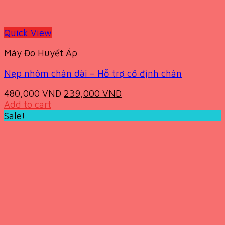
Quick View
Máy Đo Huyết Áp
Nẹp nhôm chân dài – Hỗ trợ cố định chân
Original
Current
480,000
VND
239,000
VND
price
price
Add to cart
was:
is:
Sale!
480,000 VND.
239,000 VND.