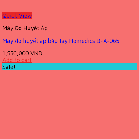
Quick View
Máy Đo Huyết Áp
Máy đo huyết áp bắp tay Homedics BPA-065
1,550,000
VND
Add to cart
Sale!