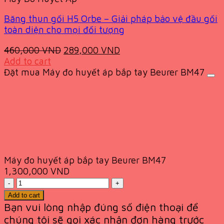
Băng thun gối H5 Orbe – Giải pháp bảo vệ đầu gối
toàn diện cho mọi đối tượng
Original
Current
460,000
VND
289,000
VND
price
price
Add to cart
was:
is:
Đặt mua Máy đo huyết áp bắp tay Beurer BM47
460,000 VND.
289,000 VND.
Máy đo huyết áp bắp tay Beurer BM47
1,300,000
VND
Quantity
Add to cart
Bạn vui lòng nhập đúng số điện thoại để
chúng tôi sẽ gọi xác nhận đơn hàng trước