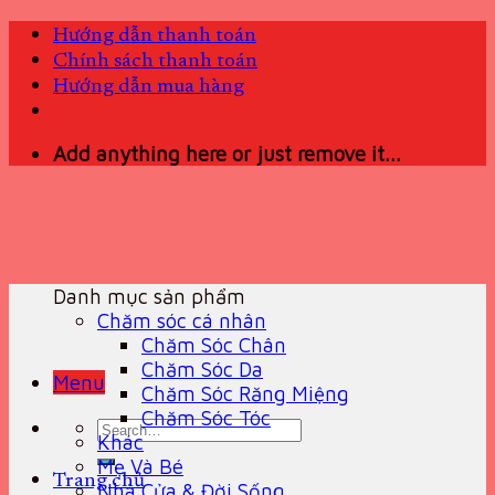
Skip
Hướng dẫn thanh toán
to
Chính sách thanh toán
content
Hướng dẫn mua hàng
Add anything here or just remove it...
Danh mục sản phẩm
Chăm sóc cá nhân
Chăm Sóc Chân
Chăm Sóc Da
Menu
Chăm Sóc Răng Miệng
Chăm Sóc Tóc
Search
Khác
for:
Mẹ Và Bé
Trang chủ
Nhà Cửa & Đời Sống