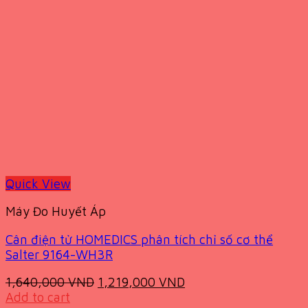
Quick View
Máy Đo Huyết Áp
Cân điện tử HOMEDICS phân tích chỉ số cơ thể
Salter 9164-WH3R
Original
Current
1,640,000
VND
1,219,000
VND
price
price
Add to cart