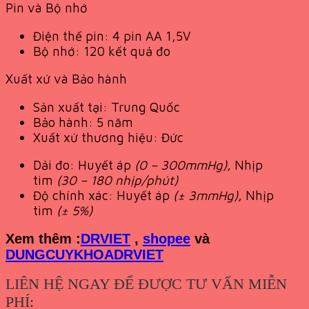
Pin và Bộ nhớ
Điện thế pin:
4 pin AA 1,5V
Bộ nhớ:
120 kết quả đo
Xuất xứ và Bảo hành
Sản xuất tại:
Trung Quốc
Bảo hành:
5 năm
Xuất xứ thương hiệu:
Đức
Dải đo:
Huyết áp
(0 – 300mmHg)
, Nhịp
tim
(30 – 180 nhịp/phút)
Độ chính xác:
Huyết áp
(± 3mmHg)
, Nhịp
tim
(± 5%)
Xem th
êm :
DRVIET
,
shopee
và
DUNGCUYKHOADRVIET
LIÊN HỆ NGAY ĐỂ ĐƯỢC TƯ VẤN MIỄN
PHÍ: