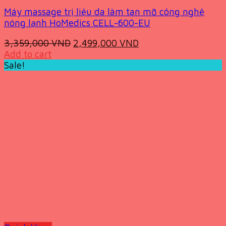
Máy massage trị liệu da làm tan mỡ công nghệ
nóng lạnh HoMedics CELL-600-EU
Original
Current
3,359,000
VND
2,499,000
VND
price
price
Add to cart
was:
is:
Sale!
3,359,000 VND.
2,499,000 VND.