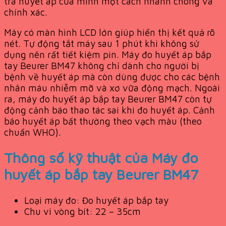
tra huyết áp của mình một cách nhanh chóng và
chính xác.
Máy có màn hình LCD lớn giúp hiển thị kết quả rõ
nét. Tự động tắt máy sau 1 phút khi không sử
dụng nên rất tiết kiệm pin. Máy đo huyết áp bắp
tay Beurer BM47 không chỉ dành cho người bị
bệnh về huyết áp mà còn dùng được cho các bệnh
nhân máu nhiễm mỡ và xơ vữa động mạch. Ngoài
ra, máy đo huyết áp bắp tay Beurer BM47 còn tự
động cảnh báo thao tác sai khi đo huyết áp. Cảnh
báo huyết áp bất thường theo vạch màu (theo
chuẩn WHO).
Thông số kỹ thuật của Máy đo
huyết áp bắp tay Beurer BM47
Loại máy đo:
Đo huyết áp bắp tay
Chu vi vòng bít:
22 – 35cm