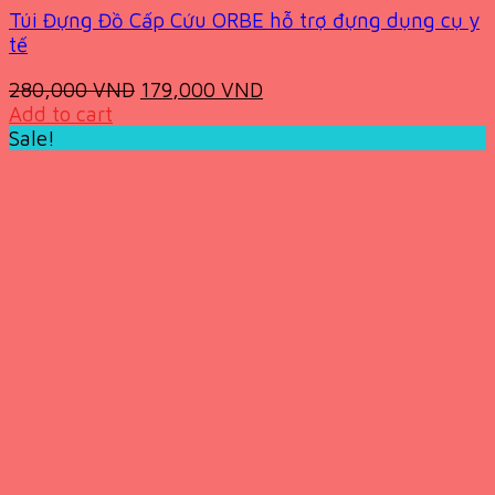
Túi Đựng Đồ Cấp Cứu ORBE hỗ trợ đựng dụng cụ y
tế
Original
Current
280,000
VND
179,000
VND
price
price
Add to cart
was:
is:
Sale!
280,000 VND.
179,000 VND.