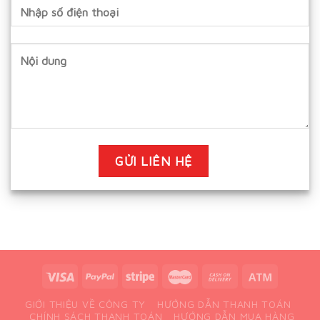
GIỚI THIỆU VỀ CÔNG TY
HƯỚNG DẪN THANH TOÁN
CHÍNH SÁCH THANH TOÁN
HƯỚNG DẪN MUA HÀNG