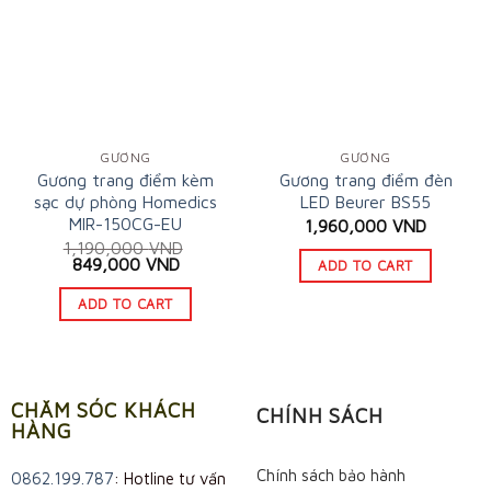
GƯƠNG
GƯƠNG
Gương trang điểm kèm
Gương trang điểm đèn
sạc dự phòng Homedics
LED Beurer BS55
MIR-150CG-EU
1,960,000
VND
1,190,000
VND
Original
Current
849,000
VND
ADD TO CART
price
price
was:
is:
ADD TO CART
1,190,000 VND.
849,000 VND.
CHĂM SÓC KHÁCH
CHÍNH SÁCH
HÀNG
Chính sách bảo hành
0862.199.787
: Hotline tư vấn