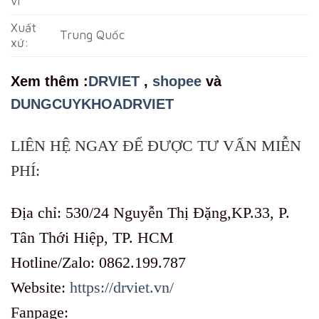
vi
Xuất
Trung Quốc
xứ:
Xem th
êm :
DRVIET
,
shopee
và
DUNGCUYKHOADRVIET
LIÊN HỆ NGAY ĐỂ ĐƯỢC TƯ VẤN MIỄN
PHÍ:
Địa chỉ: 530/24 Nguyễn Thị Đặng,KP.33, P.
Tân Thới Hiệp, TP. HCM
Hotline/Zalo: 0862.199.787
Website:
https://drviet.vn/
Fanpage: