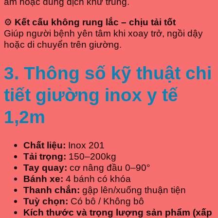
ẩm hoặc dung dịch khử trùng.
⚙
Kết cấu không rung lắc – chịu tải tốt
Giúp người bệnh yên tâm khi xoay trở, ngồi dậy
hoặc di chuyển trên giường.
3. Thông số kỹ thuật chi
tiết giường inox y tế
1,2m
Chất liệu:
Inox 201
Tải trọng:
150–200kg
Tay quay:
cơ nâng đầu 0–90°
Bánh xe:
4 bánh có khóa
Thanh chắn:
gập lên/xuống thuận tiện
Tuỳ chọn:
Có bô / Không bô
Kích thước và trọng lượng sản phẩm (xấp