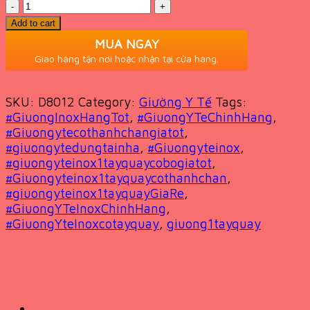
Quantity
was:
is:
6,048,000 VND.
3,899,000 VND.
Add to cart
MUA NGAY
Giao hàng tận nơi hoặc nhận tại cửa hàng.
SKU:
D8012
Category:
Giường Y Tế
Tags:
#GiuongInoxHangTot
,
#GiuongYTeChinhHang
,
#Giuongytecothanhchangiatot
,
#giuongytedungtainha
,
#Giuongyteinox
,
#giuongyteinox1tayquaycobogiatot
,
#Giuongyteinox1tayquaycothanhchan
,
#giuongyteinox1tayquayGiaRe
,
#GiuongYTeInoxChinhHang
,
#GiuongYteInoxcotayquay
,
giuong1tayquay