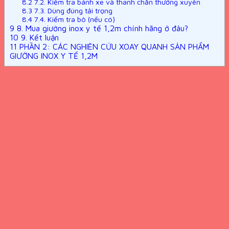
8.2
7.2. Kiểm tra bánh xe và thanh chắn thường xuyên
8.3
7.3. Dùng đúng tải trọng
8.4
7.4. Kiểm tra bô (nếu có)
9
8. Mua giường inox y tế 1,2m chính hãng ở đâu?
10
9. Kết luận
11
PHẦN 2: CÁC NGHIÊN CỨU XOAY QUANH SẢN PHẨM
GIƯỜNG INOX Y TẾ 1,2M