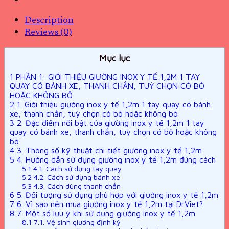
Description
Reviews (0)
Mục lục
1
PHẦN 1: GIỚI THIỆU GIƯỜNG INOX Y TẾ 1,2M 1 TAY
QUAY CÓ BÁNH XE, THANH CHẮN, TUỲ CHỌN CÓ BÔ
HOẶC KHÔNG BÔ
2
1. Giới thiệu giường inox y tế 1,2m 1 tay quay có bánh
xe, thanh chắn, tuỳ chọn có bô hoặc không bô
3
2. Đặc điểm nổi bật của giường inox y tế 1,2m 1 tay
quay có bánh xe, thanh chắn, tuỳ chọn có bô hoặc không
bô
4
3. Thông số kỹ thuật chi tiết giường inox y tế 1,2m
5
4. Hướng dẫn sử dụng giường inox y tế 1,2m đúng cách
5.1
4.1. Cách sử dụng tay quay
5.2
4.2. Cách sử dụng bánh xe
5.3
4.3. Cách dùng thanh chắn
6
5. Đối tượng sử dụng phù hợp với giường inox y tế 1,2m
7
6. Vì sao nên mua giường inox y tế 1,2m tại DrViet?
8
7. Một số lưu ý khi sử dụng giường inox y tế 1,2m
8.1
7.1. Vệ sinh giường định kỳ