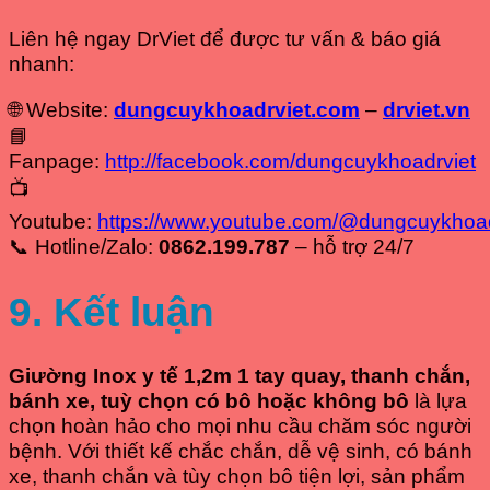
Liên hệ ngay DrViet để được tư vấn & báo giá
nhanh:
🌐 Website:
dungcuykhoadrviet.com
–
drviet.vn
📘
Fanpage:
http://facebook.com/dungcuykhoadrviet
📺
Youtube:
https://www.youtube.com/@dungcuykhoad
📞 Hotline/Zalo:
0862.199.787
– hỗ trợ 24/7
9. Kết luận
Giường Inox y tế 1,2m 1 tay quay, thanh chắn,
bánh xe, tuỳ chọn có bô hoặc không bô
là lựa
chọn hoàn hảo cho mọi nhu cầu chăm sóc người
bệnh. Với thiết kế chắc chắn, dễ vệ sinh, có bánh
xe, thanh chắn và tùy chọn bô tiện lợi, sản phẩm