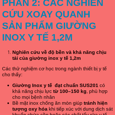
PHẦN 2: CÁC NGHIÊN
CỨU XOAY QUANH
SẢN PHẨM GIƯỜNG
INOX Y TẾ 1,2M
Nghiên cứu về độ bền và khả năng chịu
tải của giường inox y tế 1,2m
Các thử nghiệm cơ học trong ngành thiết bị y tế
cho thấy:
Giường Inox y tế đạt chuẩn SUS201
có
khả năng chịu lực
từ 100–150 kg
, phù hợp
cho mọi bệnh nhân
Bề mặt inox chống ăn mòn giúp
tránh hiện
tượng oxy hóa
khi tiếp xúc với dung dịch sát
khuẩn chứa cồn hoặc các chất tẩy rửa y tế.