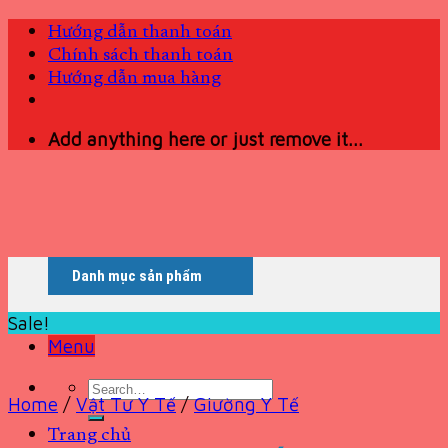
Skip
Hướng dẫn thanh toán
to
Chính sách thanh toán
content
Hướng dẫn mua hàng
Add anything here or just remove it...
Danh mục sản phẩm
Sale!
Menu
Search
Home
/
Vật Tư Y Tế
/
Giường Y Tế
for:
Trang chủ