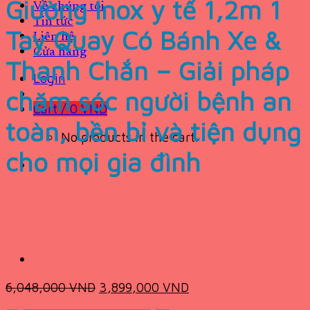
Giường Inox y tế 1,2m 1
Về chúng tôi
Tin tức
Tay Quay Có Bánh Xe &
Liên hệ
Cửa hàng
Thanh Chắn – Giải pháp
Login
chăm sóc người bệnh an
Cart /
0
VND
toàn, bền bỉ và tiện dụng
No products in the cart.
cho mọi gia đình
Original
Current
6,048,000
VND
3,899,000
VND
price
price