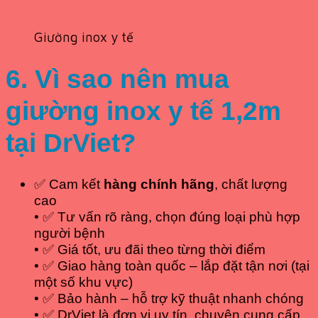
Giường inox y tế
6. Vì sao nên mua
giường inox y tế 1,2m
tại DrViet?
✅ Cam kết
hàng chính hãng
, chất lượng
cao
• ✅ Tư vấn rõ ràng, chọn đúng loại phù hợp
người bệnh
• ✅ Giá tốt, ưu đãi theo từng thời điểm
• ✅ Giao hàng toàn quốc – lắp đặt tận nơi (tại
một số khu vực)
• ✅ Bảo hành – hỗ trợ kỹ thuật nhanh chóng
• ✅ DrViet là đơn vị uy tín, chuyên cung cấp