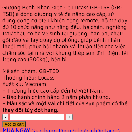
price
price
Giường Bệnh Nhân Điện Cơ Lucass GB-T5E (GB-
was:
is:
T5D) à dòng giường y tế đa năng cao cấp, sử
19,700,000 VND.
14,039,000 VND.
dụng động cơ điều khiển bằng remote, hỗ trợ đầy
đủ 10 chức năng như nâng đầu, hạ chân, nghiêng
trái/phải, có bô vệ sinh tại giường, bàn ăn, chậu
gội đầu và tay quay dự phòng, giúp bệnh nhân
thoải mái, phục hồi nhanh và thuận tiện cho việc
chăm sóc tại nhà với khung thép sơn tĩnh điện, tải
trọng cao (300kg), bền bỉ.
Mã sản phẩm: GB-T5D
Thương hiệu: Lucass
Xuất xứ: Vietnam
– Thương hiệu cao cấp đến từ Việt Nam.
– Bảo hành chính hãng 2 năm phần khung.
– Màu sắc và một vài chi tiết của sản phẩm có thể
thay đổi tùy đợt hàng.
Quantity
Add to cart
MUA NGAY
Giao hàng tận nơi hoặc nhận tại cửa