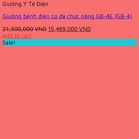
Giường Y Tế Điện
Giường bệnh điện cơ đa chức năng GB-4E (GB-4)
Original
Current
21,300,000
VND
15,469,000
VND
price
price
Add to cart
was:
is:
Sale!
21,300,000 VND.
15,469,000 VND.