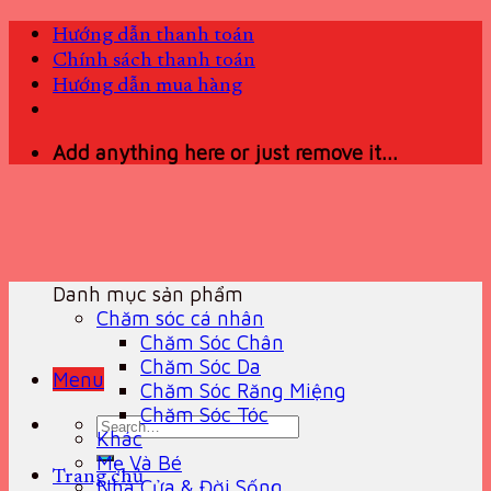
Skip
Hướng dẫn thanh toán
to
Chính sách thanh toán
content
Hướng dẫn mua hàng
Add anything here or just remove it...
Danh mục sản phẩm
Chăm sóc cá nhân
Chăm Sóc Chân
Chăm Sóc Da
Menu
Chăm Sóc Răng Miệng
Chăm Sóc Tóc
Search
Khác
for:
Mẹ Và Bé
Trang chủ
Nhà Cửa & Đời Sống