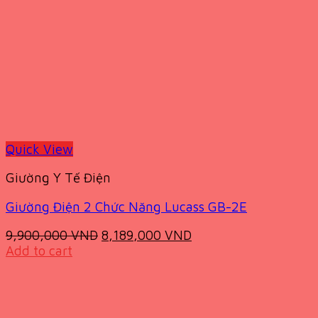
Quick View
Giường Y Tế Điện
Giường Điện 2 Chức Năng Lucass GB-2E
Original
Current
9,900,000
VND
8,189,000
VND
price
price
Add to cart
was:
is:
9,900,000 VND.
8,189,000 VND.