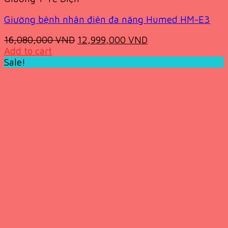
Giường bệnh nhân điện đa năng Humed HM-E3
Original
Current
16,080,000
VND
12,999,000
VND
price
price
Add to cart
was:
is:
Sale!
16,080,000 VND.
12,999,000 VND.