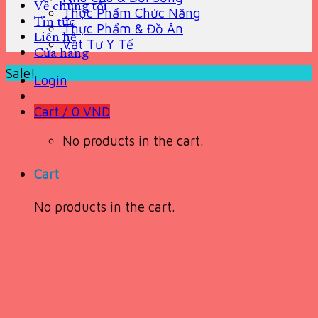
Về chúng tôi
Thực Phẩm Chức Năng
Tin tức
Thực Phẩm & Đồ Ăn
Liên hệ
Vật Tư Y Tế
Cửa hàng
Sale!
Login
Cart /
0
VND
No products in the cart.
Cart
No products in the cart.