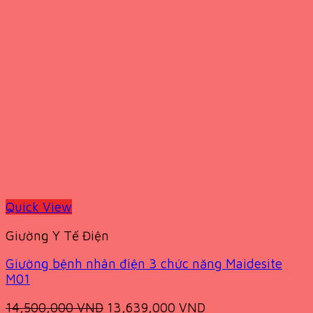
Quick View
Giường Y Tế Điện
Giường bệnh nhân điện 3 chức năng Maidesite
M01
Original
Current
14,500,000
VND
13,639,000
VND