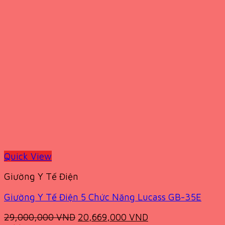
Quick View
Giường Y Tế Điện
Giường Y Tế Điện 5 Chức Năng Lucass GB-35E
Original
Current
29,000,000
VND
20,669,000
VND