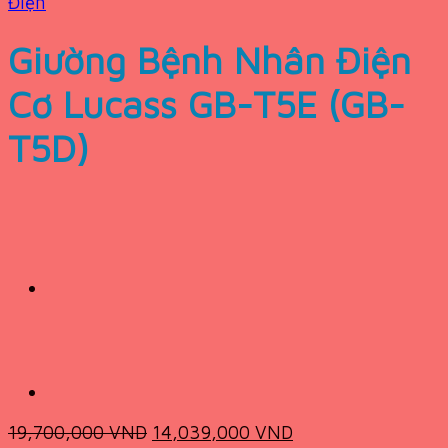
Điện
Giường Bệnh Nhân Điện
Cơ Lucass GB-T5E (GB-
T5D)
Original
Current
19,700,000
VND
14,039,000
VND