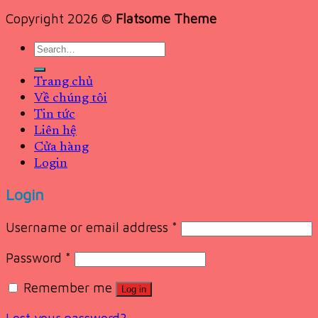
Copyright 2026 ©
Flatsome Theme
Search
for:
Trang chủ
Về chúng tôi
Tin tức
Liên hệ
Cửa hàng
Login
Login
Username or email address
*
Password
*
Remember me
Log in
Lost your password?