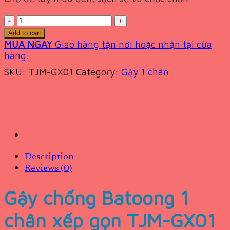
Quantity
Add to cart
MUA NGAY
Giao hàng tận nơi hoặc nhận tại cửa
hàng.
SKU:
TJM-GX01
Category:
Gậy 1 chân
Description
Reviews (0)
Gậy chống Batoong 1
chân xếp gọn TJM-GX01