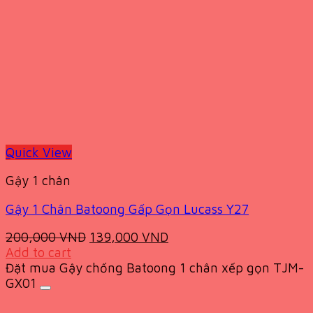
Quick View
Gậy 1 chân
Gậy 1 Chân Batoong Gấp Gọn Lucass Y27
Original
Current
200,000
VND
139,000
VND
price
price
Add to cart
was:
is:
Đặt mua Gậy chống Batoong 1 chân xếp gọn TJM-
200,000 VND.
139,000 VND.
GX01