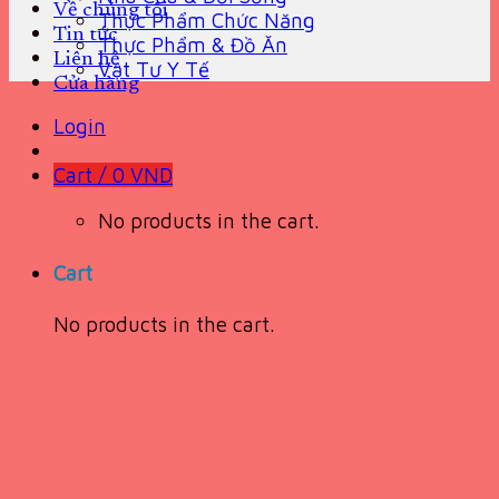
Về chúng tôi
Thực Phẩm Chức Năng
Tin tức
Thực Phẩm & Đồ Ăn
Liên hệ
Vật Tư Y Tế
Cửa hàng
Login
Cart /
0
VND
No products in the cart.
Cart
No products in the cart.