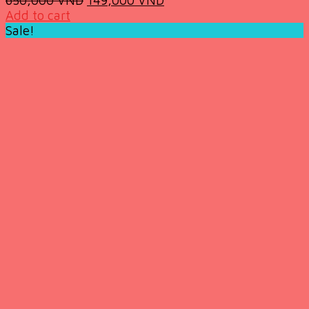
price
price
Add to cart
was:
is:
Sale!
650,000 VND.
149,000 VND.