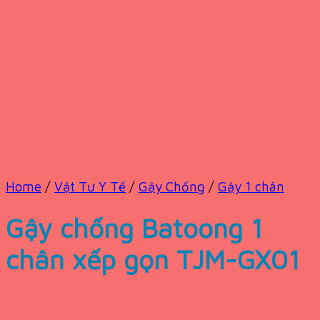
Home
/
Vật Tư Y Tế
/
Gậy Chống
/
Gậy 1 chân
Gậy chống Batoong 1
chân xếp gọn TJM-GX01