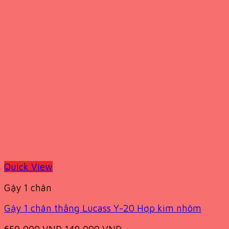
Quick View
Gậy 1 chân
Gậy 1 chân thẳng Lucass Y-20 Hợp kim nhôm
Original
Current
650,000
VND
149,000
VND