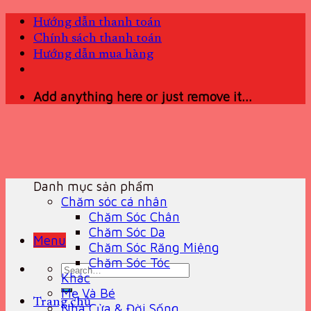
Skip
Hướng dẫn thanh toán
to
Chính sách thanh toán
content
Hướng dẫn mua hàng
Add anything here or just remove it...
Danh mục sản phẩm
Chăm sóc cá nhân
Chăm Sóc Chân
Chăm Sóc Da
Menu
Chăm Sóc Răng Miệng
Chăm Sóc Tóc
Search
Khác
for:
Mẹ Và Bé
Trang chủ
Nhà Cửa & Đời Sống