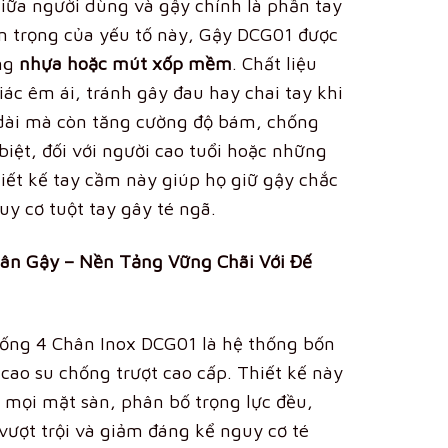
giữa người dùng và gậy chính là phần tay
n trọng của yếu tố này, Gậy DCG01 được
ằng
nhựa hoặc mút xốp mềm
.
Chất liệu
ác êm ái, tránh gây đau hay chai tay khi
 dài mà còn tăng cường độ bám, chống
 biệt, đối với người cao tuổi hoặc những
iết kế tay cầm này giúp họ giữ gậy chắc
y cơ tuột tay gây té ngã.
hân Gậy – Nền Tảng Vững Chãi Với Đế
ống 4 Chân Inox DCG01 là hệ thống bốn
cao su chống trượt cao cấp. Thiết kế này
 mọi mặt sàn, phân bố trọng lực đều,
vượt trội và giảm đáng kể nguy cơ té