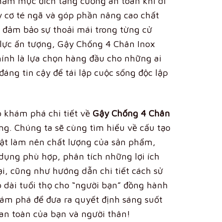
hằm mục đích tăng cường an toàn khi di
 cơ té ngã và góp phần nâng cao chất
c đảm bảo sự thoải mái trong từng cử
lực ấn tượng, Gậy Chống 4 Chân Inox
nh là lựa chọn hàng đầu cho những ai
đáng tin cậy để tái lập cuộc sống độc lập
ào khám phá chi tiết về
Gậy Chống 4 Chân
g. Chúng ta sẽ cùng tìm hiểu về cấu tạo
ật làm nên chất lượng của sản phẩm,
 dụng phù hợp, phân tích những lợi ích
i, cũng như hướng dẫn chi tiết cách sử
 dài tuổi thọ cho “người bạn” đồng hành
hám phá để đưa ra quyết định sáng suốt
 an toàn của bạn và người thân!