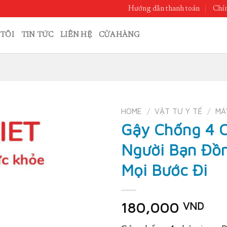
Hướng dẫn thanh toán
Chín
TÔI
TIN TỨC
LIÊN HỆ
CỬA HÀNG
HOME
/
VẬT TƯ Y TẾ
/
MÁ
Gậy Chống 4 
Người Bạn Đồ
Mọi Bước Đi
180,000
VND