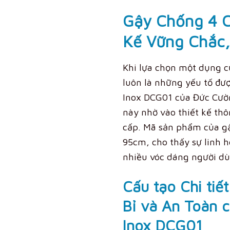
Gậy Chống 4 C
Kế Vững Chắc,
Khi lựa chọn một dụng cụ
luôn là những yếu tố đư
Inox DCG01 của Đức Cườn
này nhờ vào thiết kế thô
cấp
.
Mã sản phẩm của gậ
95cm, cho thấy sự linh h
nhiều vóc dáng người d
Cấu tạo Chi ti
Bỉ và An Toàn 
Inox DCG01