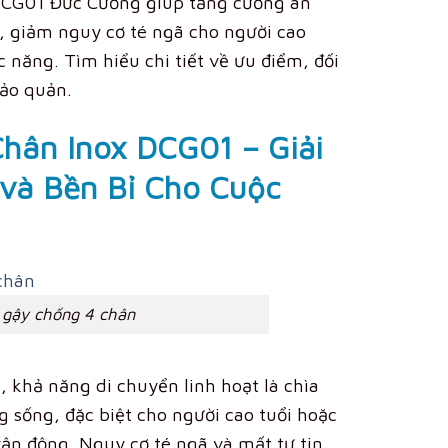
DCG01 Đức Cường giúp tăng cường an
g, giảm nguy cơ té ngã cho người cao
ức năng.
Tìm hiểu chi tiết về ưu điểm, đối
ảo quản.
hân Inox DCG01 – Giải
và Bền Bỉ Cho Cuộc
gậy chống 4 chân
, khả năng di chuyển linh hoạt là chìa
 sống, đặc biệt cho người cao tuổi hoặc
ận động. Nguy cơ té ngã và mất tự tin