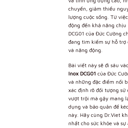
và tính ứng dụng cao, n
chuyển, giảm thiểu nguy
lượng cuộc sống
. Từ việ
động đến khả năng chịu 
DCG01 của Đức Cường chí
đang tìm kiếm sự hỗ trợ 
và năng động.
Bài viết này sẽ đi sâu v
Inox DCG01
của Đức Cườn
và những đặc điểm nổi b
xác định rõ đối tượng sử
vượt trội mà gậy mang lạ
dụng và bảo quản để kéo
này.
Hãy cùng Dr.Viet k
nhất cho sức khỏe và sự