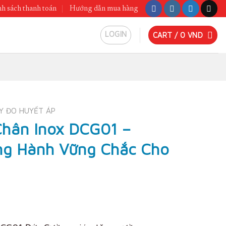
h sách thanh toán
Hướng dẫn mua hàng
LOGIN
CART /
0
VND
Y ĐO HUYẾT ÁP
Chân Inox DCG01 –
ng Hành Vững Chắc Cho