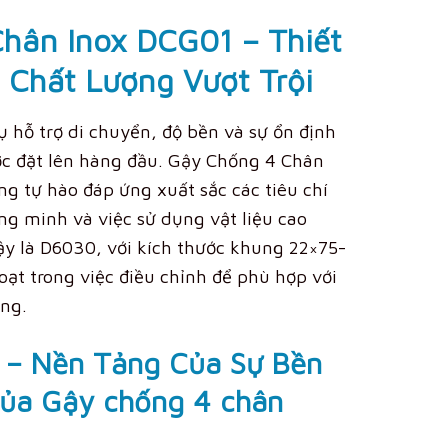
hân Inox DCG01 – Thiết
 Chất Lượng Vượt Trội
 hỗ trợ di chuyển, độ bền và sự ổn định
ợc đặt lên hàng đầu.
Gậy Chống 4 Chân
g tự hào đáp ứng xuất sắc các tiêu chí
ng minh và việc sử dụng vật liệu cao
y là D6030, với kích thước khung 22×75-
oạt trong việc điều chỉnh để phù hợp với
ùng
.
ết – Nền Tảng Của Sự Bền
của Gậy chống 4 chân