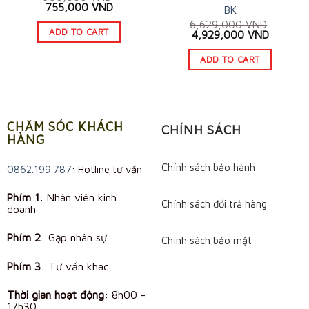
Original
Current
755,000
VND
BK
price
price
6,629,000
VND
was:
is:
ADD TO CART
Original
Current
4,929,000
VND
900,000 VND.
755,000 VND.
price
price
was:
is:
ADD TO CART
6,629,000 VND.
4,929,0
CHĂM SÓC KHÁCH
CHÍNH SÁCH
HÀNG
Chính sách bảo hành
0862.199.787
: Hotline tư vấn
Phím 1
: Nhân viên kinh
Chính sách đổi trả hàng
doanh
Phím 2
: Gặp nhân sự
Chính sách bảo mật
Phím 3
: Tư vấn khác
Thời gian hoạt động
:
8h00 -
17h30