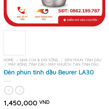
HOME
/
NHÀ CỬA & ĐỜI SỐNG
/
ĐÈN PHUN TINH DẦU
/
MÁY XÔNG TINH DẦU- MÁY KHUẾCH TÁN TINH DẦU
Đèn phun tinh dầu Beurer LA30
1,450,000
VND