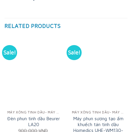
RELATED PRODUCTS
Sale!
Sale!
MÁY XÔNG TINH DẦU- MÁY KHUẾCH TÁN TINH DẦU
MÁY XÔNG TINH DẦU- MÁY KHUẾCH TÁN TINH DẦU
Đèn phun tinh dầu Beurer
Máy phun sương tạo ẩm
LA20
khuếch tán tinh dầu
Homedics UHE-WM130-
900,000
VND