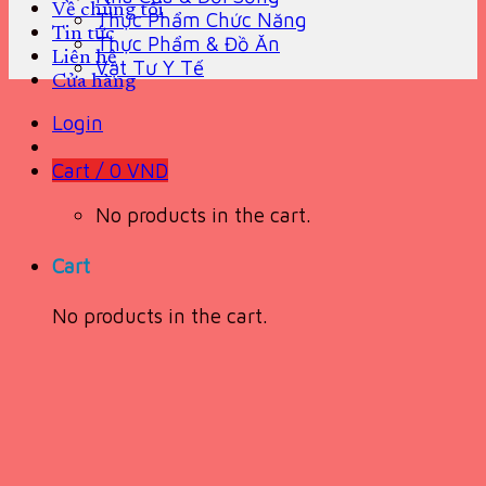
Về chúng tôi
Thực Phẩm Chức Năng
Tin tức
Thực Phẩm & Đồ Ăn
Liên hệ
Vật Tư Y Tế
Cửa hàng
Login
Cart /
0
VND
No products in the cart.
Cart
No products in the cart.