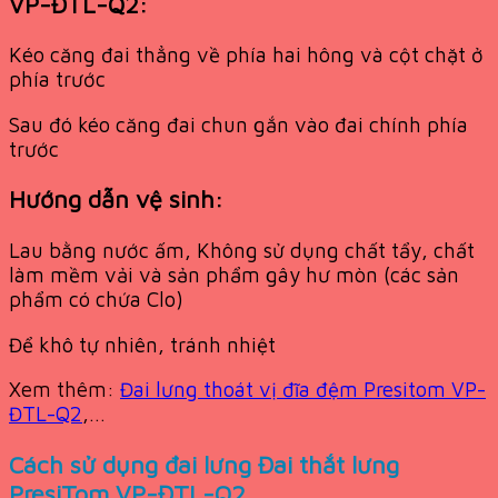
VP-ĐTL-Q2:
Kéo căng đai thẳng về phía hai hông và cột chặt ở
phía trước
Sau đó kéo căng đai chun gắn vào đai chính phía
trước
Hướng dẫn vệ sinh:
Lau bằng nước ấm, Không sử dụng chất tẩy, chất
làm mềm vải và sản phẩm gây hư mòn (các sản
phẩm có chứa Clo)
Để khô tự nhiên, tránh nhiệt
Xem thêm:
Đai lưng thoát vị đĩa đệm Presitom VP-
ĐTL-Q2
,…
Cách sử dụng đai lưng Đai thắt lưng
PresiTom VP-ĐTL-Q2