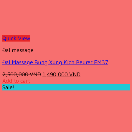
chosen
on
the
product
page
Quick View
Đai massage
Đai Massage Bụng Xung Kích Beurer EM37
Original
Current
2,500,000
VND
1,490,000
VND
price
price
Add to cart
was:
is:
Sale!
2,500,000 VND.
1,490,000 VND.