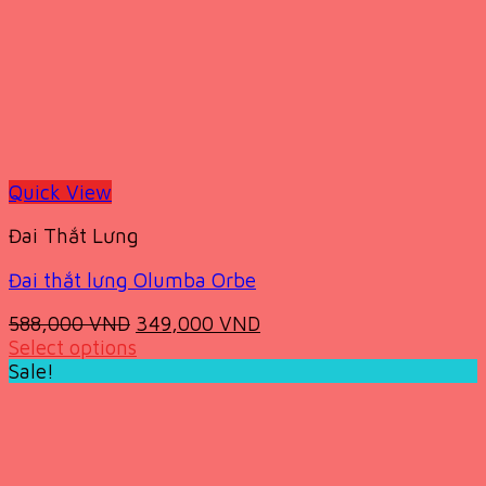
Quick View
Đai Thắt Lưng
Đai thắt lưng Olumba Orbe
Original
Current
588,000
VND
349,000
VND
price
price
Select options
This
was:
is:
Sale!
product
588,000 VND.
349,000 VND.
has
multiple
variants.