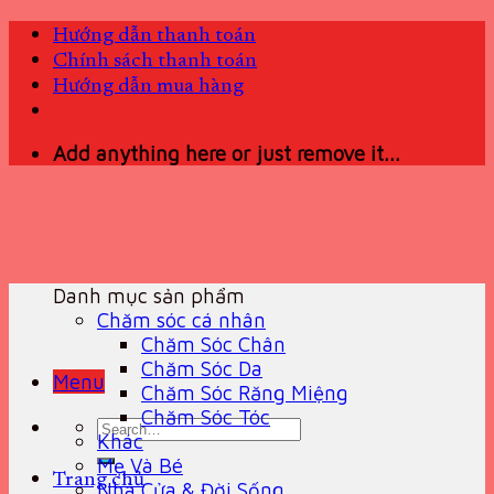
Skip
Hướng dẫn thanh toán
to
Chính sách thanh toán
content
Hướng dẫn mua hàng
Add anything here or just remove it...
Danh mục sản phẩm
Chăm sóc cá nhân
Chăm Sóc Chân
Chăm Sóc Da
Menu
Chăm Sóc Răng Miệng
Chăm Sóc Tóc
Search
Khác
for:
Mẹ Và Bé
Trang chủ
Nhà Cửa & Đời Sống