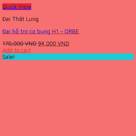
Quick View
Đai Thắt Lưng
Đai hỗ trợ cơ bụng H1 – ORBE
Original
Current
170,000
VND
94,000
VND
price
price
Add to cart
was:
is:
Sale!
170,000 VND.
94,000 VND.