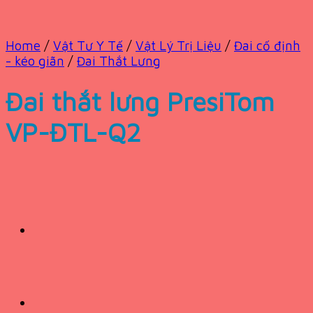
Home
/
Vật Tư Y Tế
/
Vật Lý Trị Liệu
/
Đai cố định
- kéo giãn
/
Đai Thắt Lưng
Đai thắt lưng PresiTom
VP-ĐTL-Q2