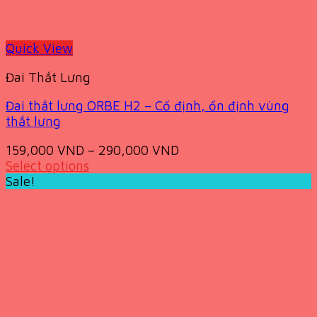
Quick View
Đai Thắt Lưng
Đai thắt lưng ORBE H2 – Cố định, ổn định vùng
thắt lưng
159,000
VND
–
290,000
VND
Select options
This
Sale!
product
has
multiple
variants.
The
options
may
be