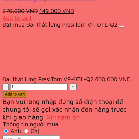
Original
Current
270,000
VND
149,000
VND
price
price
Add to cart
was:
is:
Đặt mua Đai thắt lưng PresiTom VP-ĐTL-Q2
270,000 VND.
149,000 VND.
Đai thắt lưng PresiTom VP-ĐTL-Q2
600,000
VND
Quantity
Add to cart
Bạn vui lòng nhập đúng số điện thoại để
chúng tôi sẽ gọi xác nhận đơn hàng trước
khi giao
hàng.
Xin cảm ơn!
Thông tin người mua
Anh
Chị