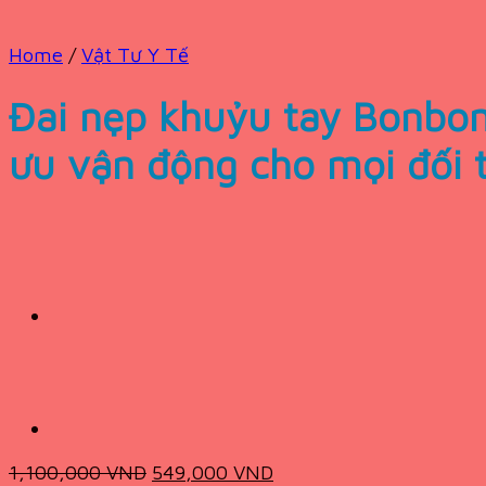
Home
/
Vật Tư Y Tế
Đai nẹp khuỷu tay Bonbon
ưu vận động cho mọi đối 
Original
Current
1,100,000
VND
549,000
VND