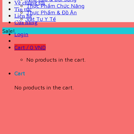
Về chúng tôi
Thực Phẩm Chức Năng
Tin tức
Thực Phẩm & Đồ Ăn
Liên hệ
Vật Tư Y Tế
Cửa hàng
Sale!
Login
Cart /
0
VND
No products in the cart.
Cart
No products in the cart.