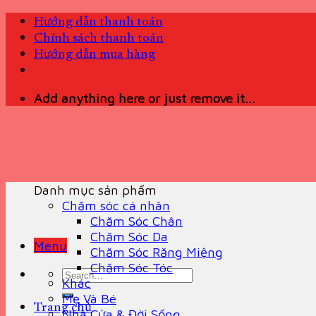
Skip
Hướng dẫn thanh toán
to
Chính sách thanh toán
content
Hướng dẫn mua hàng
Add anything here or just remove it...
Danh mục sản phẩm
Chăm sóc cá nhân
Chăm Sóc Chân
Chăm Sóc Da
Menu
Chăm Sóc Răng Miệng
Chăm Sóc Tóc
Search
Khác
for:
Mẹ Và Bé
Trang chủ
Nhà Cửa & Đời Sống