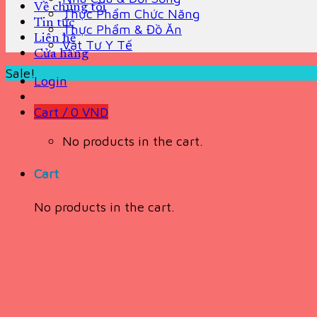
Về chúng tôi
Thực Phẩm Chức Năng
Tin tức
Thực Phẩm & Đồ Ăn
Liên hệ
Vật Tư Y Tế
Cửa hàng
Sale!
Login
Cart /
0
VND
No products in the cart.
Cart
No products in the cart.