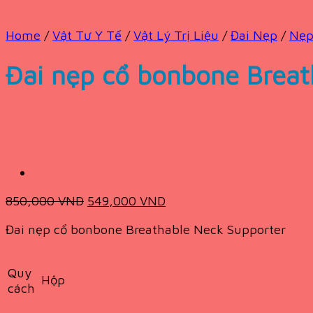
Home
/
Vật Tư Y Tế
/
Vật Lý Trị Liệu
/
Đai Nẹp
/
Nẹp
Đai nẹp cổ bonbone Breat
Original
Current
850,000
VND
549,000
VND
price
price
Đai nẹp cổ bonbone Breathable Neck Supporter
was:
is:
850,000 VND.
549,000 VND.
Quy
Hộp
cách