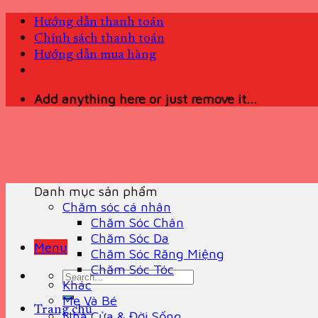
Skip
Hướng dẫn thanh toán
to
Chính sách thanh toán
content
Hướng dẫn mua hàng
Add anything here or just remove it...
Danh mục sản phẩm
Chăm sóc cá nhân
Chăm Sóc Chân
Chăm Sóc Da
Menu
Chăm Sóc Răng Miệng
Chăm Sóc Tóc
Search
Khác
for:
Mẹ Và Bé
Trang chủ
Nhà Cửa & Đời Sống