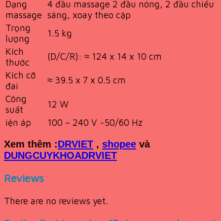
Dạng
4 đầu massage 2 đầu nóng, 2 đầu chiếu
massage
sáng, xoay theo cặp
Trọng
1.5 kg
lượng
Kích
(D/C/R): ≈ 124 x 14 x 10 cm
thước
Kích cỡ
≈ 39.5 x 7 x 0.5 cm
đai
Công
12 W
suất
iện áp
100 – 240 V ~50/60 Hz
Xem th
êm :
DRVIET
,
shopee
và
DUNGCUYKHOADRVIET
Reviews
There are no reviews yet.