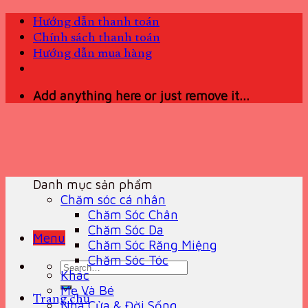
Skip
Hướng dẫn thanh toán
to
Chính sách thanh toán
content
Hướng dẫn mua hàng
Add anything here or just remove it...
Danh mục sản phẩm
Chăm sóc cá nhân
Chăm Sóc Chân
Chăm Sóc Da
Menu
Chăm Sóc Răng Miệng
Chăm Sóc Tóc
Search
Khác
for:
Mẹ Và Bé
Trang chủ
Nhà Cửa & Đời Sống