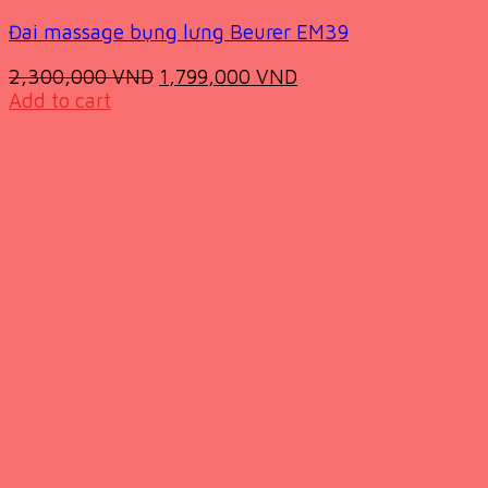
Đai massage bụng lưng Beurer EM39
Original
Current
2,300,000
VND
1,799,000
VND
price
price
Add to cart
was:
is:
2,300,000 VND.
1,799,000 VND.