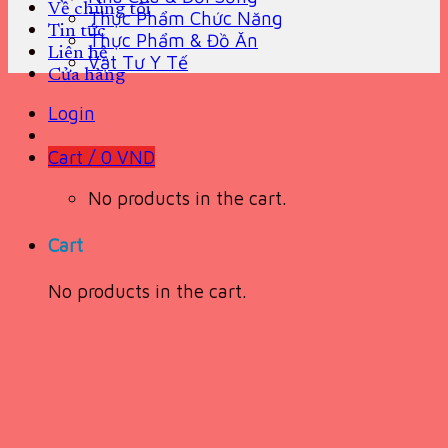
Về chúng tôi
Thực Phẩm Chức Năng
Tin tức
Thực Phẩm & Đồ Ăn
Liên hệ
Vật Tư Y Tế
Cửa hàng
Login
Cart /
0
VND
No products in the cart.
Cart
No products in the cart.