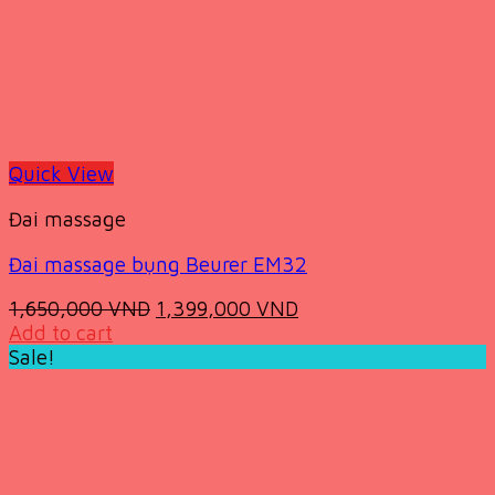
Quick View
Đai massage
Đai massage bụng Beurer EM32
Original
Current
1,650,000
VND
1,399,000
VND
price
price
Add to cart
was:
is:
Sale!
1,650,000 VND.
1,399,000 VND.