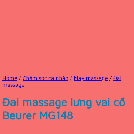
Home
/
Chăm sóc cá nhân
/
Máy massage
/
Đai
massage
Đai massage lưng vai cổ
Beurer MG148