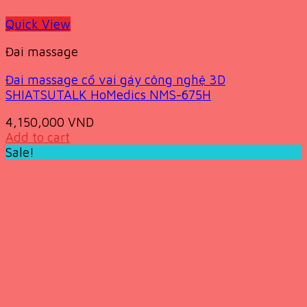
Quick View
Đai massage
Đai massage cổ vai gáy công nghệ 3D
SHIATSUTALK HoMedics NMS-675H
4,150,000
VND
Add to cart
Sale!