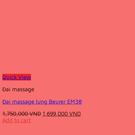
Quick View
Đai massage
Đai massage lưng Beurer EM38
Original
Current
1,750,000
VND
1,699,000
VND
price
price
Add to cart
was:
is:
1,750,000 VND.
1,699,000 VND.