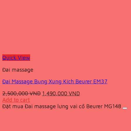
Quick View
Đai massage
Đai Massage Bụng Xung Kích Beurer EM37
Original
Current
2,500,000
VND
1,490,000
VND
price
price
Add to cart
was:
is:
Đặt mua Đai massage lưng vai cổ Beurer MG148
2,500,000 VND.
1,490,000 VND.