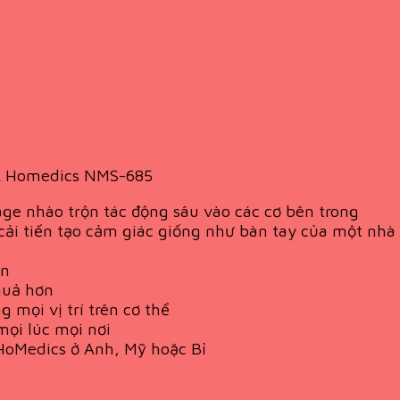
EL Homedics NMS-685
e nhào trộn tác động sâu vào các cơ bên trong
i tiến tạo cảm giác giống như bàn tay của một nhà t
ọn
quả hơn
 mọi vị trí trên cơ thể
ọi lúc mọi nơi
HoMedics ở Anh, Mỹ hoặc Bỉ