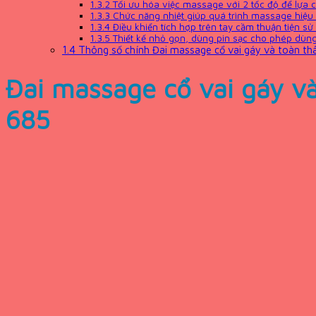
1.3.2
Tối ưu hóa việc massage với 2 tốc độ để lựa 
1.3.3
Chức năng nhiệt giúp quá trình massage hiệu
1.3.4
Điều khiển tích hợp trên tay cầm thuận tiện s
1.3.5
Thiết kế nhỏ gọn, dùng pin sạc cho phép dùng
1.4
Thông số chính Đai massage cổ vai gáy và toàn 
Đai massage cổ vai gáy 
685