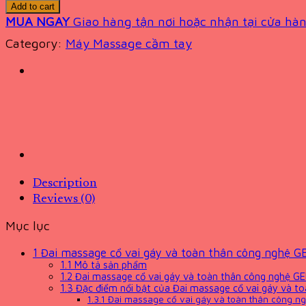
Add to cart
MUA NGAY
Giao hàng tận nơi hoặc nhận tại cửa hàn
Category:
Máy Massage cầm tay
Description
Reviews (0)
Mục lục
1
Đai massage cổ vai gáy và toàn thân công nghệ 
1.1
Mô tả sản phẩm
1.2
Đai massage cổ vai gáy và toàn thân công nghệ G
1.3
Đặc điểm nổi bật của Đai massage cổ vai gáy và 
1.3.1
Đai massage cổ vai gáy và toàn thân công n