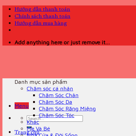
Skip
Hướng dẫn thanh toán
to
Chính sách thanh toán
content
Hướng dẫn mua hàng
Add anything here or just remove it...
Danh mục sản phẩm
Chăm sóc cá nhân
Chăm Sóc Chân
Chăm Sóc Da
Menu
Chăm Sóc Răng Miệng
Chăm Sóc Tóc
Search
Khác
for:
Mẹ Và Bé
Trang chủ
Nhà Cửa & Đời Sống