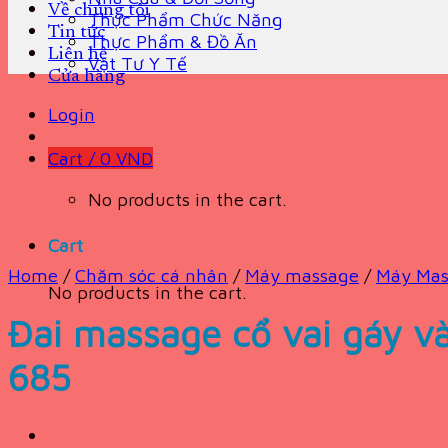
Về chúng tôi
Thực Phẩm Chức Năng
Tin tức
Thực Phẩm & Đồ Ăn
Liên hệ
Vật Tư Y Tế
Cửa hàng
Login
Cart /
0
VND
No products in the cart.
Cart
Home
/
Chăm sóc cá nhân
/
Máy massage
/
Máy Mas
No products in the cart.
Đai massage cổ vai gáy 
685