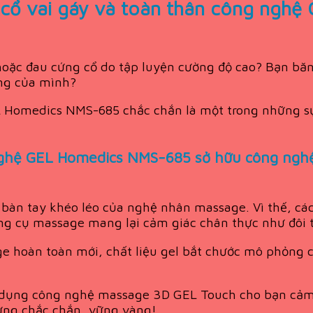
 cổ vai gáy và toàn thân công ngh
 hoặc đau cứng cổ do tập luyện cường độ cao? Bạn bă
ạng của mình?
L Homedics NMS-685 chắc chắn là một trong những sự
 nghệ GEL Homedics NMS-685 sở hữu công ngh
bàn tay khéo léo của nghệ nhân massage. Vì thế, các
 cụ massage mang lại cảm giác chân thực như đôi t
e hoàn toàn mới, chất liệu gel bắt chước mô phỏng c
ụng công nghệ massage 3D GEL Touch cho bạn cảm g
ưng chắc chắn, vững vàng!