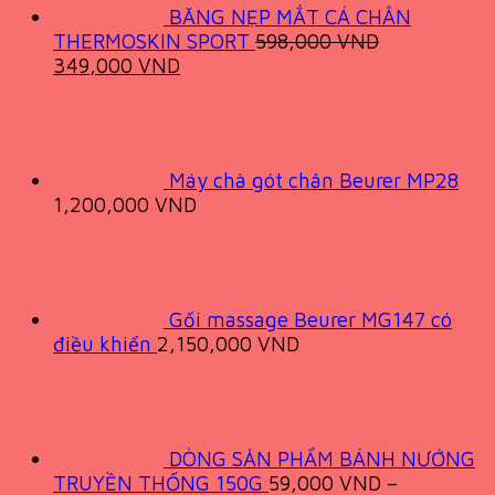
BĂNG NẸP MẮT CÁ CHÂN
THERMOSKIN SPORT
598,000
VND
Original
Current
349,000
VND
price
price
was:
is:
598,000 VND.
349,000 VND.
Máy chà gót chân Beurer MP28
1,200,000
VND
Gối massage Beurer MG147 có
điều khiển
2,150,000
VND
DÒNG SẢN PHẨM BÁNH NƯỚNG
TRUYỀN THỐNG 150G
59,000
VND
–