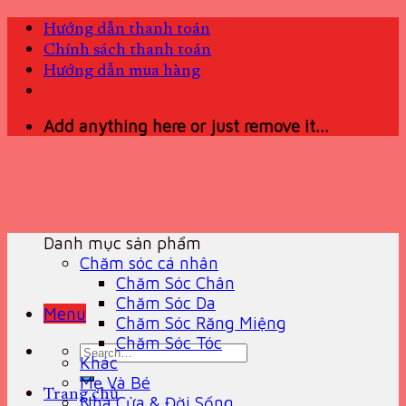
Skip
Hướng dẫn thanh toán
to
Chính sách thanh toán
content
Hướng dẫn mua hàng
Add anything here or just remove it...
Danh mục sản phẩm
Chăm sóc cá nhân
Chăm Sóc Chân
Chăm Sóc Da
Menu
Chăm Sóc Răng Miệng
Chăm Sóc Tóc
Search
Khác
for:
Mẹ Và Bé
Trang chủ
Nhà Cửa & Đời Sống