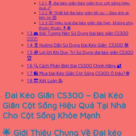
1.2.1
🔝 đai kéo giãn Kéo giãn trục cột sống hiệu
quả 📏
1.2.2
🎯 Thiết kế đai kéo giãn tối ưu – Đeo êm ái,
tiện lợi 😍
1.2.3
🧘‍♀️ Hiệu quả đai kéo giãn dài hạn, không phụ
thuộc thuốc 💊🚫
1.3
👥 Đối Tượng Nên Sử Dụng Đai kéo giãn CS300
👨‍⚕️👩‍⚕️
1.4
🧾 Hướng Dẫn Sử Dụng Đai Kéo Giãn CS300 🛠️
1.5
🎁 Lợi Ích Khi Duy Trì Sử Dụng đai kéo giãn CS300
🏆
1.6
🔍 Cách Phân Biệt Đai CS300 Chính Hãng 🔐
1.7
🛍️ Mua Đai Kéo Giãn Cột Sống CS300 Ở Đâu? 🌐
1.8
🔚 Kết Luận 📝
Đai Kéo Giãn CS300 – Đai Kéo
Giãn Cột Sống Hiệu Quả Tại Nhà
Cho Cột Sống Khỏe Mạnh
🌟 Giới Thiệu Chung Về Đai kéo