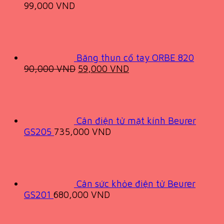
99,000
VND
Băng thun cổ tay ORBE 820
Original
Current
90,000
VND
59,000
VND
price
price
was:
is:
90,000 VND.
59,000 VND.
Cân điện tử mặt kính Beurer
GS205
735,000
VND
Cân sức khỏe điện tử Beurer
GS201
680,000
VND