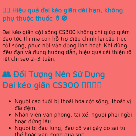
🧘‍♀️ Hiệu quả đai kéo giãn dài hạn, không
phụ thuộc thuốc 💊🚫
Đai kéo giãn cột sống CS300 không chỉ giúp giảm
đau tức thì mà còn hỗ trợ điều chỉnh lại cấu trúc
cột sống, phục hồi vận động linh hoạt. Khi dùng
đều đặn và đúng hướng dẫn, hiệu quả cải thiện rõ
rệt chỉ sau 2–3 tuần.
👥 Đối Tượng Nên Sử Dụng
Đai kéo giãn CS300 👨‍⚕️👩‍⚕️
Người cao tuổi bị thoái hóa cột sống, thoát vị
đĩa đệm.
Nhân viên văn phòng, tài xế, người phải ngồi
hoặc đứng lâu.
Người bị đau lưng, đau cổ vai gáy do sai tư
thế hoặc vận động quá sức.