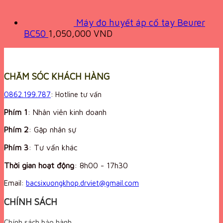
Máy đo huyết áp cổ tay Beurer
BC50
1,050,000
VND
CHĂM SÓC KHÁCH HÀNG
0862.199.787
: Hotline tư vấn
Phím 1
: Nhân viên kinh doanh
Phím 2
: Gặp nhân sự
Phím 3
: Tư vấn khác
Thời gian hoạt động
:
8h00 - 17h30
Email:
bacsixuongkhop.drviet@gmail.com
CHÍNH SÁCH
Chính sách bảo hành