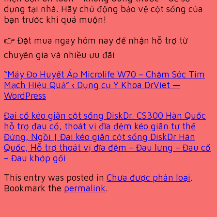
dụng tại nhà. Hãy chủ động bảo vệ cột sống của
bạn trước khi quá muộn!
👉 Đặt mua ngay hôm nay để nhận hỗ trợ từ
chuyên gia và nhiều ưu đãi
“Máy Đo Huyết Áp Microlife W70 – Chăm Sóc Tim
Mạch Hiệu Quả” ‹ Dụng cụ Y Khoa DrViet —
WordPress
Đai cổ kéo giãn cột sống DiskDr. CS300 Hàn Quốc
hỗ trợ đau cổ, thoát vị đĩa đệm kéo giãn tư thế
Đứng, Ngồi | Đai kéo giãn cột sống DiskDr Hàn
Quốc, Hỗ trợ thoát vị đĩa đệm – Đau lưng – Đau cổ
– Đau khớp gối
This entry was posted in
Chưa được phân loại
.
Bookmark the
permalink
.