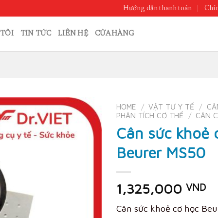
Hướng dẫn thanh toán
Chín
TÔI
TIN TỨC
LIÊN HỆ
CỬA HÀNG
HOME
/
VẬT TƯ Y TẾ
/
CÂ
PHÂN TÍCH CƠ THỂ
/
CÂN 
Cân sức khoẻ 
Beurer MS50
1,325,000
VND
Cân sức khoẻ cơ học Beur