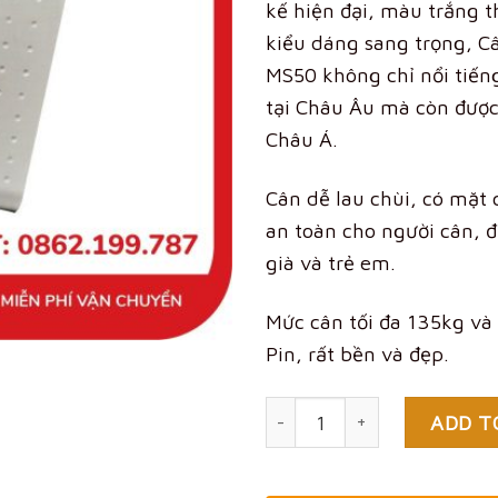
kế hiện đại, màu trắng t
kiểu dáng sang trọng, C
MS50 không chỉ nổi tiến
tại Châu Âu mà còn được 
Châu Á.
Cân dễ lau chùi, có mặt 
an toàn cho người cân, đ
già và trẻ em.
Mức cân tối đa 135kg v
Pin, rất bền và đẹp.
Quantity
ADD T