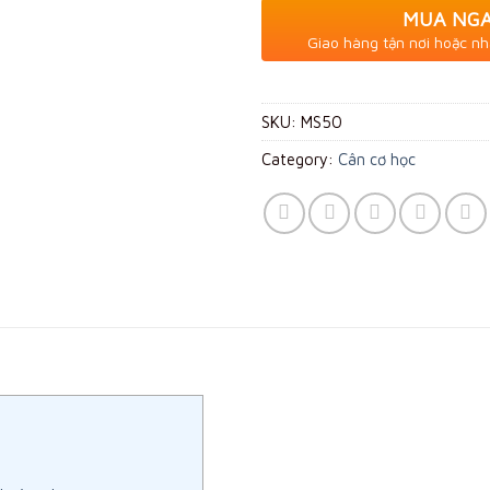
MUA NG
Giao hàng tận nơi hoặc nh
SKU:
MS50
Category:
Cân cơ học