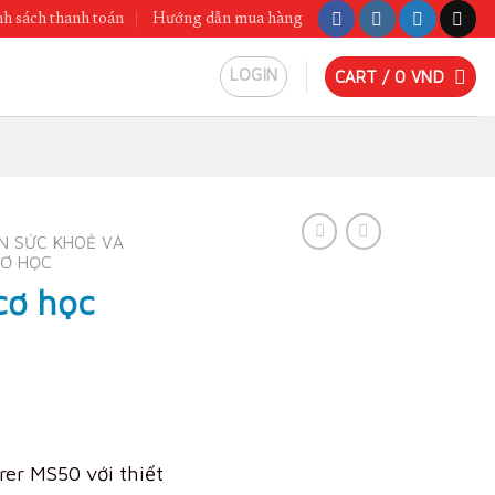
h sách thanh toán
Hướng dẫn mua hàng
LOGIN
CART /
0
VND
N SỨC KHOẺ VÀ
CƠ HỌC
cơ học
er MS50 với thiết