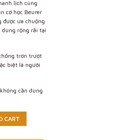
hanh lịch cùng
ân cơ học Beurer
g được ưa chuộng
dùng rộng rãi tại
chống trơn trượt
ặc biệt là người
à không cần dùng
O CART