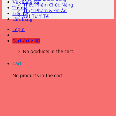
Về chúng tôi
Thực Phẩm Chức Năng
Tin tức
Thực Phẩm & Đồ Ăn
Liên hệ
Vật Tư Y Tế
Cửa hàng
Login
Cart /
0
VND
No products in the cart.
Cart
No products in the cart.