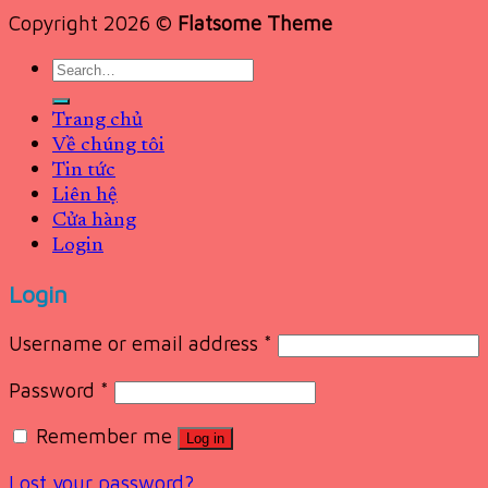
Copyright 2026 ©
Flatsome Theme
Search
for:
Trang chủ
Về chúng tôi
Tin tức
Liên hệ
Cửa hàng
Login
Login
Username or email address
*
Password
*
Remember me
Log in
Lost your password?