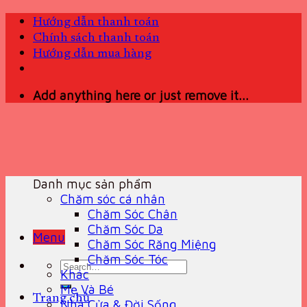
Skip
Hướng dẫn thanh toán
to
Chính sách thanh toán
content
Hướng dẫn mua hàng
Add anything here or just remove it...
Danh mục sản phẩm
Chăm sóc cá nhân
Chăm Sóc Chân
Chăm Sóc Da
Menu
Chăm Sóc Răng Miệng
Chăm Sóc Tóc
Search
Khác
for:
Mẹ Và Bé
Trang chủ
Nhà Cửa & Đời Sống