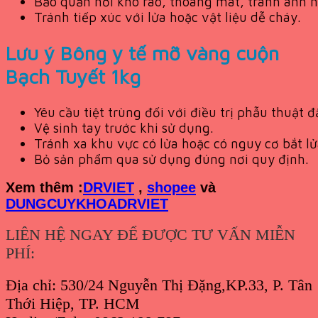
Bảo quản nơi khô ráo, thoáng mát, tránh ánh n
Tránh tiếp xúc với lửa hoặc vật liệu dễ cháy.
Lưu ý Bông y tế mỡ vàng cuộn
Bạch Tuyết 1kg
Yêu cầu tiệt trùng đối với điều trị phẫu thuật đ
Vệ sinh tay trước khi sử dụng.
Tránh xa khu vực có lửa hoặc có nguy cơ bắt lử
Bỏ sản phẩm qua sử dụng đúng nơi quy định.
Xem th
êm :
DRVIET
,
shopee
và
DUNGCUYKHOADRVIET
LIÊN HỆ NGAY ĐỂ ĐƯỢC TƯ VẤN MIỄN
PHÍ:
Địa chỉ: 530/24 Nguyễn Thị Đặng,KP.33, P. Tân
Thới Hiệp, TP. HCM