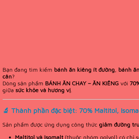
Bạn đang tìm kiếm
bánh ăn kiêng ít đường
,
bánh ăn
cân
?
Dòng sản phẩm
BÁNH ĂN CHAY – ĂN KIÊNG
với
70%
giữa
sức khỏe và hương vị
.
🔬
Thành phần đặc biệt: 70% Maltitol, Iso
Sản phẩm được ứng dụng công thức
giảm đường tr
Maltitol và Isomalt
(thuộc nhóm polyol) có chỉ 