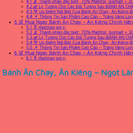
4.1
🔬 Thành phần đặc biệt: 70% Maltitol, Isomalt 
4.2
🌿 Lý Tưởng Cho Các Đối Tượng Sau:BÁNH ĂN CHA
4.3
💚 Ưu Điểm Nổi Bật Của Bánh Ăn Chay, Ăn Kiêng
4.4
📌 Thông Tin Sản Phẩm Cao Cấp – Trăng Vàng Lo
5
🛒 Mua Ngay Bánh Ăn Chay – Ăn Kiêng Chính Hãn
5.1
🔖 Hashtag gợi ý:
5.2
🔬 Thành phần đặc biệt: 70% Maltitol, Isomalt 
5.3
🌿 Lý Tưởng Cho Các Đối Tượng Sau:BÁNH ĂN CH
5.4
💚 Ưu Điểm Nổi Bật Của Bánh Ăn Chay, Ăn Kiêng
5.5
📌 Thông Tin Sản Phẩm Cao Cấp – Trăng Vàng Lo
6
🛒 Mua Ngay Bánh Ăn Chay – Ăn Kiêng Chính Hãn
6.1
🔖 Hashtag gợi ý:
Bánh Ăn Chay, Ăn Kiêng – Ngọt Là