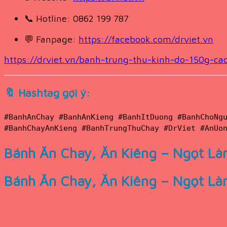
📞 Hotline: 0862 199 787
💬 Fanpage:
https://facebook.com/drviet.vn
https://drviet.vn/banh-trung-thu-kinh-do-150g-c
🔖
Hashtag gợi ý:
#BanhAnChay
#BanhAnKieng
#BanhItDuong
#BanhChoNg
#BanhChayAnKieng
#BanhTrungThuChay
#DrViet
#AnUo
Bánh Ăn Chay, Ăn Kiêng – Ngọt Là
Bánh Ăn Chay, Ăn Kiêng – Ngọt Là