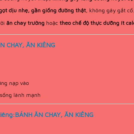
gọt dịu nhẹ, gần giống đường thật
, không gây gắt cổ
ười
ăn chay trường
hoặc
theo chế độ thực dưỡng ít cal
ĂN CHAY, ĂN KIÊNG
ờng nạp vào
i sống lành mạnh
 Kiêng:BÁNH ĂN CHAY, ĂN KIÊNG