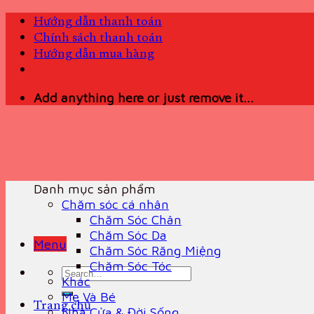
Skip
Hướng dẫn thanh toán
to
Chính sách thanh toán
content
Hướng dẫn mua hàng
Add anything here or just remove it...
Danh mục sản phẩm
Chăm sóc cá nhân
Chăm Sóc Chân
Chăm Sóc Da
Menu
Chăm Sóc Răng Miệng
Chăm Sóc Tóc
Search
Khác
for:
Mẹ Và Bé
Trang chủ
Nhà Cửa & Đời Sống