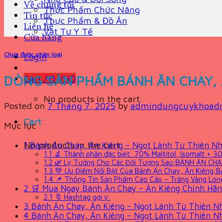
Về chúng tôi
Thực Phẩm Chức Năng
Tin tức
Thực Phẩm & Đồ Ăn
Liên hệ
Vật Tư Y Tế
Cửa hàng
Chưa được phân loại
Login
DÒNG SẢN PHẨM BÁNH ĂN CHAY, Ă
Cart /
0
VND
No products in the cart.
Posted on
7 Tháng 7, 2025
by
admindungcuykhoadr
Cart
Mục lục
No products in the cart.
1
Bánh Ăn Chay, Ăn Kiêng – Ngọt Lành Từ Thiên Nh
1.1
🔬 Thành phần đặc biệt: 70% Maltitol, Isomalt +
1.2
🌿 Lý Tưởng Cho Các Đối Tượng Sau:BÁNH ĂN CHA
1.3
💚 Ưu Điểm Nổi Bật Của Bánh Ăn Chay, Ăn Kiêng:
1.4
📌 Thông Tin Sản Phẩm Cao Cấp – Trăng Vàng Lon
2
🛒 Mua Ngay Bánh Ăn Chay – Ăn Kiêng Chính Hã
2.1
🔖 Hashtag gợi ý:
3
Bánh Ăn Chay, Ăn Kiêng – Ngọt Lành Từ Thiên N
4
Bánh Ăn Chay, Ăn Kiêng – Ngọt Lành Từ Thiên N