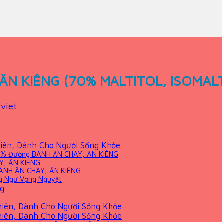
N KIÊNG (70% MALTITOL, ISOMAL
viet
iên, Dành Cho Người Sống Khỏe
 30% Đường BÁNH ĂN CHAY, ĂN KIÊNG
Y, ĂN KIÊNG
BÁNH ĂN CHAY, ĂN KIÊNG
g Ngư Vọng Nguyệt
ng
hiên, Dành Cho Người Sống Khỏe
hiên, Dành Cho Người Sống Khỏe