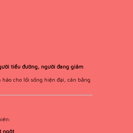
gười tiểu đường, người đang giảm
 hảo cho lối sống hiện đại, cân bằng
hiên:
t ngột
.