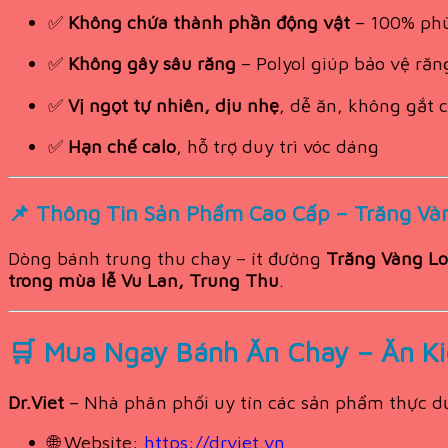
✅
Không chứa thành phần động vật
– 100% phù
✅
Không gây sâu răng
– Polyol giúp bảo vệ ră
✅
Vị ngọt tự nhiên, dịu nhẹ
, dễ ăn, không gắt 
✅
Hạn chế calo
, hỗ trợ duy trì vóc dáng
📌
Thông Tin Sản Phẩm Cao Cấp – Trăng Và
Dòng bánh trung thu chay – ít đường
Trăng Vàng L
trong mùa lễ Vu Lan, Trung Thu
.
🛒
Mua Ngay Bánh Ăn Chay – Ăn Ki
Dr.Viet
– Nhà phân phối uy tín các sản phẩm thực d
🌐 Website:
https://drviet.vn