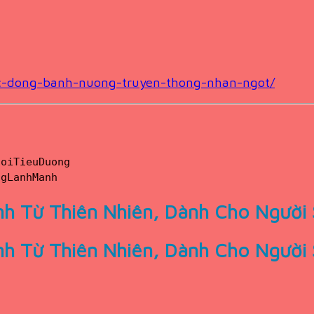
ac-dong-banh-nuong-truyen-thong-nhan-ngot/
uoiTieuDuong
ngLanhManh
nh Từ Thiên Nhiên, Dành Cho Người
nh Từ Thiên Nhiên, Dành Cho Người