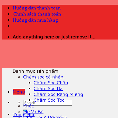
Skip
Hướng dẫn thanh toán
to
Chính sách thanh toán
content
Hướng dẫn mua hàng
Add anything here or just remove it...
Danh mục sản phẩm
Chăm sóc cá nhân
Chăm Sóc Chân
Chăm Sóc Da
Menu
Chăm Sóc Răng Miệng
Chăm Sóc Tóc
Search
Khác
for:
Mẹ Và Bé
Trang chủ
Nhà Cửa & Đời Sống