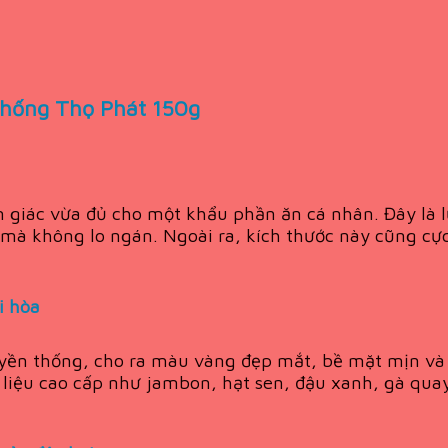
 thống Thọ Phát 150g
m giác vừa đủ cho một khẩu phần ăn cá nhân. Đây là 
 không lo ngán. Ngoài ra, kích thước này cũng cực 
i hòa
uyền thống, cho ra màu vàng đẹp mắt, bề mặt mịn v
n liệu cao cấp như jambon, hạt sen, đậu xanh, gà qu