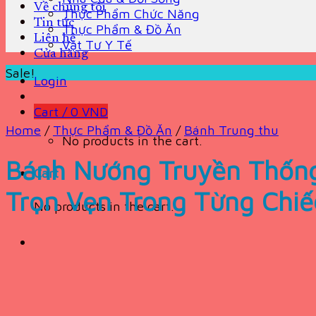
Về chúng tôi
Thực Phẩm Chức Năng
Tin tức
Thực Phẩm & Đồ Ăn
Liên hệ
Vật Tư Y Tế
Cửa hàng
Sale!
Login
Cart /
0
VND
Home
/
Thực Phẩm & Đồ Ăn
/
Bánh Trung thu
No products in the cart.
Bánh Nướng Truyền Thống
Cart
Trọn Vẹn Trong Từng Chi
No products in the cart.