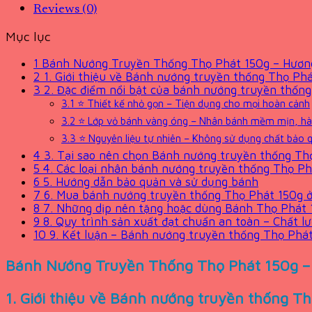
Reviews (0)
Mục lục
1
Bánh Nướng Truyền Thống Thọ Phát 150g – Hương
2
1. Giới thiệu về Bánh nướng truyền thống Thọ Ph
3
2. Đặc điểm nổi bật của bánh nướng truyền thốn
3.1
⭐ Thiết kế nhỏ gọn – Tiện dụng cho mọi hoàn cảnh
3.2
⭐ Lớp vỏ bánh vàng óng – Nhân bánh mềm mịn, hà
3.3
⭐ Nguyên liệu tự nhiên – Không sử dụng chất bảo q
4
3. Tại sao nên chọn Bánh nướng truyền thống Th
5
4. Các loại nhân bánh nướng truyền thống Thọ Ph
6
5. Hướng dẫn bảo quản và sử dụng bánh
7
6. Mua bánh nướng truyền thống Thọ Phát 150g ở
8
7. Những dịp nên tặng hoặc dùng Bánh Thọ Phát 
9
8. Quy trình sản xuất đạt chuẩn an toàn – Chất l
10
9. Kết luận – Bánh nướng truyền thống Thọ Phát 
Bánh Nướng Truyền Thống Thọ Phát 150g – 
1. Giới thiệu về Bánh nướng truyền thống T