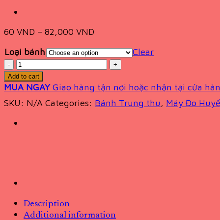
60
VND
–
82,000
VND
Loại bánh
Clear
Quantity
Add to cart
MUA NGAY
Giao hàng tận nơi hoặc nhận tại cửa hàn
SKU:
N/A
Categories:
Bánh Trung thu
,
Máy Đo Huyế
Description
Additional information