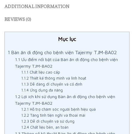
ADDITIONAL INFORMATION
REVIEWS (0)
Mục lục
1
Bàn ăn di động cho bệnh viện Tajermy TJM-BA02
1.1
Ưu điểm nổi bật của Bàn ăn di động cho bệnh viện
Tajermy TJM-BA02
1.1.1
Chất liệu cao cấp
1.1.2
Thiết kế thông minh và linh hoạt
1.1.3
Dễ dàng di chuyển và cố định
1.1.4
Ứng dụng đa năng
1.2
Lợi ích khi sử dụng Bàn ăn di động cho bệnh viện
Tajermy TJM-BA02
1.2.1
Hỗ trợ chăm sóc người bệnh hiệu quả
1.2.2
Tăng tính tiện nghi và thoải mái
1.2.3
Dễ di chuyển và sử dụng
1.2.4
Chất liệu bền, an toàn
1.3
Thông số kỹ thuật Bàn ăn di động cho bệnh viện