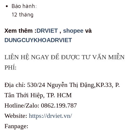
Bảo hành:
12 tháng
Xem th
êm :
DRVIET
,
shopee
và
DUNGCUYKHOADRVIET
LIÊN HỆ NGAY ĐỂ ĐƯỢC TƯ VẤN MIỄN
PHÍ:
Địa chỉ: 530/24 Nguyễn Thị Đặng,KP.33, P.
Tân Thới Hiệp, TP. HCM
Hotline/Zalo: 0862.199.787
Website:
https://drviet.vn/
Fanpage: